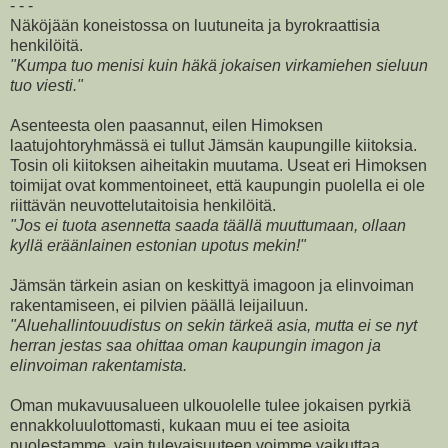
- - -
Näköjään koneistossa on luutuneita ja byrokraattisia
henkilöitä.
"Kumpa tuo menisi kuin häkä jokaisen virkamiehen sieluun
tuo viesti."
Asenteesta olen paasannut, eilen Himoksen
laatujohtoryhmässä ei tullut Jämsän kaupungille kiitoksia.
Tosin oli kiitoksen aiheitakin muutama. Useat eri Himoksen
toimijat ovat kommentoineet, että kaupungin puolella ei ole
riittävän neuvottelutaitoisia henkilöitä.
"Jos ei tuota asennetta saada täällä muuttumaan, ollaan
kyllä eräänlainen estonian upotus mekin!"
Jämsän tärkein asian on keskittyä imagoon ja elinvoiman
rakentamiseen, ei pilvien päällä leijailuun.
"Aluehallintouudistus on sekin tärkeä asia, mutta ei se nyt
herran jestas saa ohittaa oman kaupungin imagon ja
elinvoiman rakentamista.
Oman mukavuusalueen ulkouolelle tulee jokaisen pyrkiä
ennakkoluulottomasti, kukaan muu ei tee asioita
puolestamme, vain tulevaisuuteen voimme vaikuttaa.