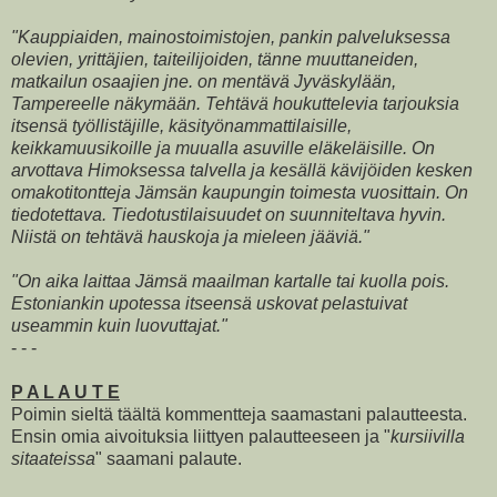
"Kauppiaiden, mainostoimistojen, pankin palveluksessa
olevien, yrittäjien, taiteilijoiden, tänne muuttaneiden,
matkailun osaajien jne. on mentävä Jyväskylään,
Tampereelle näkymään. Tehtävä houkuttelevia tarjouksia
itsensä työllistäjille, käsityönammattilaisille,
keikkamuusikoille ja muualla asuville eläkeläisille. On
arvottava Himoksessa talvella ja kesällä kävijöiden kesken
omakotitontteja Jämsän kaupungin toimesta vuosittain. On
tiedotettava. Tiedotustilaisuudet on suunniteltava hyvin.
Niistä on tehtävä hauskoja ja mieleen jääviä."
"On aika laittaa Jämsä maailman kartalle tai kuolla pois.
Estoniankin upotessa itseensä uskovat pelastuivat
useammin kuin luovuttajat."
- - -
P A L A U T E
Poimin sieltä täältä kommentteja saamastani palautteesta.
Ensin omia aivoituksia liittyen palautteeseen ja "
kursiivilla
sitaateissa
" saamani palaute.