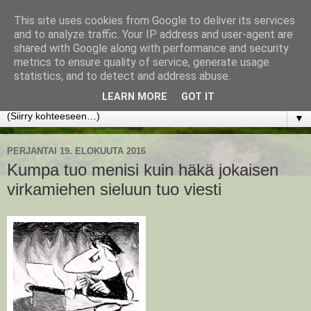
This site uses cookies from Google to deliver its services
www.jyrkikokko.fi
and to analyze traffic. Your IP address and user-agent are
shared with Google along with performance and security
metrics to ensure quality of service, generate usage
Uusi Suunta - Jokainen hetki tarjoaa tilaisuuden muuttaa
statistics, and to detect and address abuse.
suuntaa.
LEARN MORE
GOT IT
▼
PERJANTAI 19. ELOKUUTA 2016
Kumpa tuo menisi kuin häkä jokaisen
virkamiehen sieluun tuo viesti