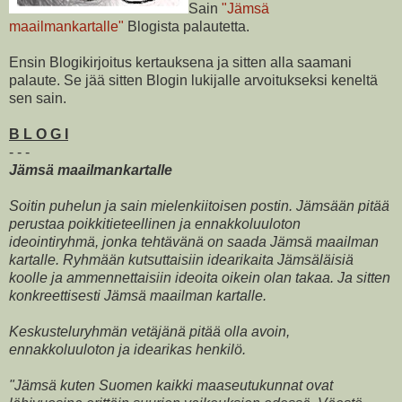
Sain
"Jämsä
maailmankartalle"
Blogista palautetta.
Ensin Blogikirjoitus kertauksena ja sitten alla saamani
palaute. Se jää sitten Blogin lukijalle arvoitukseksi keneltä
sen sain.
B L O G I
- - -
Jämsä maailmankartalle
Soitin puhelun ja sain mielenkiitoisen postin. Jämsään pitää
perustaa poikkitieteellinen ja ennakkoluuloton
ideointiryhmä, jonka tehtävänä on saada Jämsä maailman
kartalle. Ryhmään kutsuttaisiin idearikaita Jämsäläisiä
koolle ja ammennettaisiin ideoita oikein olan takaa. Ja sitten
konkreettisesti Jämsä maailman kartalle.
Keskusteluryhmän vetäjänä pitää olla avoin,
ennakkoluuloton ja idearikas henkilö.
"Jämsä kuten Suomen kaikki maaseutukunnat ovat