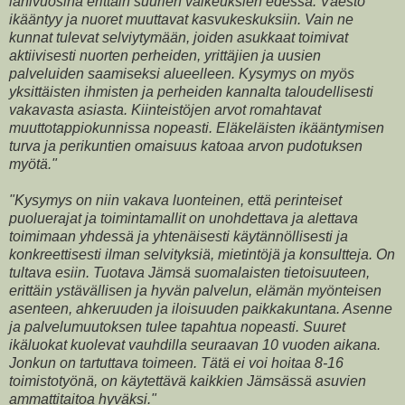
lähivuosina erittäin suurien vaikeuksien edessä. Väestö
ikääntyy ja nuoret muuttavat kasvukeskuksiin. Vain ne
kunnat tulevat selviytymään, joiden asukkaat toimivat
aktiivisesti nuorten perheiden, yrittäjien ja uusien
palveluiden saamiseksi alueelleen. Kysymys on myös
yksittäisten ihmisten ja perheiden kannalta taloudellisesti
vakavasta asiasta. Kiinteistöjen arvot romahtavat
muuttotappiokunnissa nopeasti. Eläkeläisten ikääntymisen
turva ja perikuntien omaisuus katoaa arvon pudotuksen
myötä."
"Kysymys on niin vakava luonteinen, että perinteiset
puoluerajat ja toimintamallit on unohdettava ja alettava
toimimaan yhdessä ja yhtenäisesti käytännöllisesti ja
konkreettisesti ilman selvityksiä, mietintöjä ja konsultteja. On
tultava esiin. Tuotava Jämsä suomalaisten tietoisuuteen,
erittäin ystävällisen ja hyvän palvelun, elämän myönteisen
asenteen, ahkeruuden ja iloisuuden paikkakuntana. Asenne
ja palvelumuutoksen tulee tapahtua nopeasti. Suuret
ikäluokat kuolevat vauhdilla seuraavan 10 vuoden aikana.
Jonkun on tartuttava toimeen. Tätä ei voi hoitaa 8-16
toimistotyönä, on käytettävä kaikkien Jämsässä asuvien
ammattitaitoa hyväksi."