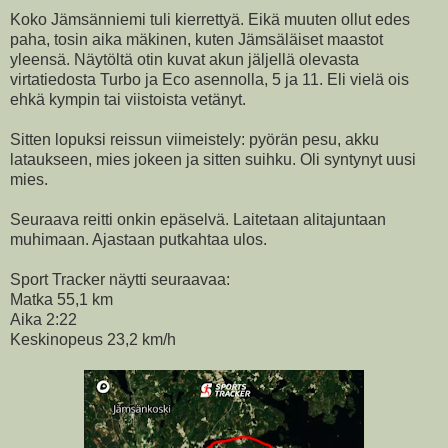
Koko Jämsänniemi tuli kierrettyä. Eikä muuten ollut edes
paha, tosin aika mäkinen, kuten Jämsäläiset maastot
yleensä. Näytöltä otin kuvat akun jäljellä olevasta
virtatiedosta Turbo ja Eco asennolla, 5 ja 11. Eli vielä ois
ehkä kympin tai viistoista vetänyt.
Sitten lopuksi reissun viimeistely: pyörän pesu, akku
lataukseen, mies jokeen ja sitten suihku. Oli syntynyt uusi
mies.
Seuraava reitti onkin epäselvä. Laitetaan alitajuntaan
muhimaan. Ajastaan putkahtaa ulos.
Sport Tracker näytti seuraavaa:
Matka 55,1 km
Aika 2:22
Keskinopeus 23,2 km/h