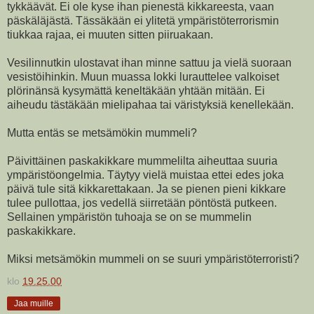
tykkäävät. Ei ole kyse ihan pienestä kikkareesta, vaan
päskäläjästä. Tässäkään ei ylitetä ympäristöterrorismin
tiukkaa rajaa, ei muuten sitten piiruakaan.
Vesilinnutkin ulostavat ihan minne sattuu ja vielä suoraan
vesistöihinkin. Muun muassa lokki lurauttelee valkoiset
plörinänsä kysymättä keneltäkään yhtään mitään. Ei
aiheudu tästäkään mielipahaa tai väristyksiä kenellekään.
Mutta entäs se metsämökin mummeli?
Päivittäinen paskakikkare mummelilta aiheuttaa suuria
ympäristöongelmia. Täytyy vielä muistaa ettei edes joka
päivä tule sitä kikkarettakaan. Ja se pienen pieni kikkare
tulee pullottaa, jos vedellä siirretään pöntöstä putkeen.
Sellainen ympäristön tuhoaja se on se mummelin
paskakikkare.
Miksi metsämökin mummeli on se suuri ympäristöterroristi?
klo
19.25.00
Jaa muille