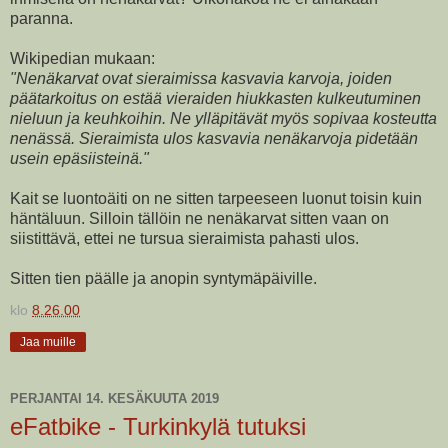
paranna.
Wikipedian mukaan:
"Nenäkarvat ovat sieraimissa kasvavia karvoja, joiden
päätarkoitus on estää vieraiden hiukkasten kulkeutuminen
nieluun ja keuhkoihin. Ne ylläpitävät myös sopivaa kosteutta
nenässä. Sieraimista ulos kasvavia nenäkarvoja pidetään
usein epäsiisteinä."
Kait se luontoäiti on ne sitten tarpeeseen luonut toisin kuin
häntäluun. Silloin tällöin ne nenäkarvat sitten vaan on
siistittävä, ettei ne tursua sieraimista pahasti ulos.
Sitten tien päälle ja anopin syntymäpäiville.
klo
8.26.00
Jaa muille
PERJANTAI 14. KESÄKUUTA 2019
eFatbike - Turkinkylä tutuksi