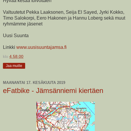
Hyvää kesää toivottaen
Valtuutetut Pekka Laaksonen, Seija El Sayed, Jyrki Kokko,
Timo Salokorpi, Eero Hakonen ja Hannu Loberg sekä muut
ryhmämme jäsenet
Uusi Suunta
Linkki
www.uusisuuntajamsa.fi
klo
4.58.00
Jaa muille
MAANANTAI 17. KESÄKUUTA 2019
eFatbike - Jämsänniemi kiertäen