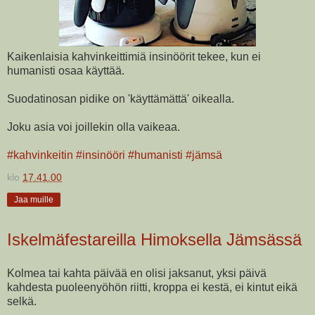
Kaikenlaisia kahvinkeittimiä insinöörit tekee, kun ei
humanisti osaa käyttää.
Suodatinosan pidike on 'käyttämättä' oikealla.
Joku asia voi joillekin olla vaikeaa.
#kahvinkeitin
#insinööri
#humanisti
#jämsä
klo
17.41.00
Jaa muille
Iskelmäfestareilla Himoksella Jämsässä
Kolmea tai kahta päivää en olisi jaksanut, yksi päivä
kahdesta puoleenyöhön riitti, kroppa ei kestä, ei kintut eikä
selkä.