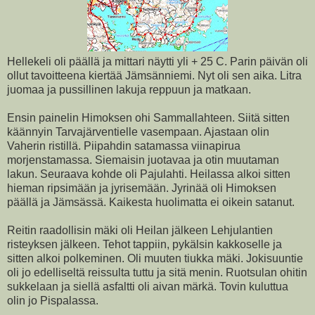
Hellekeli oli päällä ja mittari näytti yli + 25 C. Parin päivän oli
ollut tavoitteena kiertää Jämsänniemi. Nyt oli sen aika. Litra
juomaa ja pussillinen lakuja reppuun ja matkaan.
Ensin painelin Himoksen ohi Sammallahteen. Siitä sitten
käännyin Tarvajärventielle vasempaan. Ajastaan olin
Vaherin ristillä. Piipahdin satamassa viinapirua
morjenstamassa. Siemaisin juotavaa ja otin muutaman
lakun. Seuraava kohde oli Pajulahti. Heilassa alkoi sitten
hieman ripsimään ja jyrisemään. Jyrinää oli Himoksen
päällä ja Jämsässä. Kaikesta huolimatta ei oikein satanut.
Reitin raadollisin mäki oli Heilan jälkeen Lehjulantien
risteyksen jälkeen. Tehot tappiin, pykälsin kakkoselle ja
sitten alkoi polkeminen. Oli muuten tiukka mäki. Jokisuuntie
oli jo edelliseltä reissulta tuttu ja sitä menin. Ruotsulan ohitin
sukkelaan ja siellä asfaltti oli aivan märkä. Tovin kuluttua
olin jo Pispalassa.