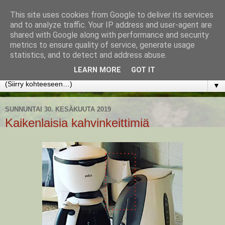
This site uses cookies from Google to deliver its services
www.jyrkikokko.fi
and to analyze traffic. Your IP address and user-agent are
shared with Google along with performance and security
metrics to ensure quality of service, generate usage
Uusi Suunta - Jokainen hetki tarjoaa tilaisuuden muuttaa
statistics, and to detect and address abuse.
suuntaa.
LEARN MORE
GOT IT
▼
SUNNUNTAI 30. KESÄKUUTA 2019
Kaikenlaisia kahvinkeittimiä