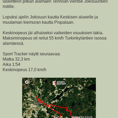
laskettelin pitkän alamäen Tennilän vieritse Jokisuuntien
ristille.
Lopuksi ajelin Jokisuun kautta Keskisen alueelle ja
muutaman kiemuran kautta Pispalaan.
Keskinopeus jäi alhaiseksi vaikeiden osuuksien takia.
Maksiminopeus oli reilut 55 km/h Turkinkyläntien isossa
alamäessä.
Sport Tracker näytti seuraavaa:
Matka 32,3 km
Aika 1:54
Keskinopeus 17,0 km/h