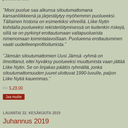
"Moni puolue saa alkunsa sitoutumattomana
kansanliikkeenä ja järjestäytyy myöhemmin puolueeksi.
Tällainen historia on esimerkiksi vihreillä. Liike Nytin
kohdalla puolueeksi rekisteröitymisessä on kuitenkin riskejä,
sillä se on pyrkinyt erottautumaan valtapuolueista
nimenomaan toimintatavoillaan. Puolueena erottautuminen
vaatii uudelleenprofiloitumista."
"Jämsän sitoutumattomien Uusi Jämsä -ryhmä on
ilmoittanut, ettei hyväksy puolueeksi muuttumista vaan jättää
Liike Nytin. Se on linjakas päätös ryhmältä, jonka
sitoutumattomuuden juuret ulottuvat 1990-luvulle, paljon
Liike Nytiä kauemmas."
klo
5.29.00
Jaa muille
LAUANTAI 22. KESÄKUUTA 2019
Juhannus 2019