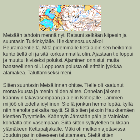
Metsään tahdoin mennä nyt. Ratsuni selkään kiipesin ja
suuntasin Turkinkylälle. Hiekkatieosuus alkoi
Peuramäentieltä. Mitä pidemmälle tietä ajoin sen heikompi
kunto tiellä oli ja sitä korkeammalla olin. Ajastaan tie loppui
ja muuttui kiviseksi poluksi. Ajaminen onnistui, mutta
haasteellinen oli. Loppuosa polusta oli erittäin jyrkkää
alamäkeä. Taluttamiseksi meni.
Sitten suuntasin Metsälinnan ohitse. Tielle oli kaatunut
monta kuusta ja menin niiden alitse. Onnelan jälkeen
käännyin takavasempaan ja ajelin Kotiojalle. Lammen
miljöö oli todella idyllinen. Siellä jonkun hermo lepää, kyllä
niin hienolta paikalta näytti. Siitä sitten jatkoin Haukkamäen
kiertäen Tyryntielle. Käännyin Jämsään päin ja Vainiolan
kohdalta otin vasempaan. Siitä sitten sytkytellen tiukkaan
ylämäkeen Kettupaljakalle. Mäki oli melkein ajettavissa.
Jouduin pariin otteeseen taluttamaan. Sieltä sitten