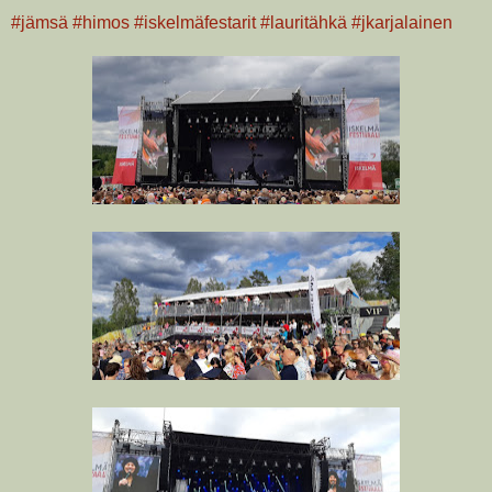
#jämsä
#himos
#iskelmäfestarit
#lauritähkä
#jkarjalainen