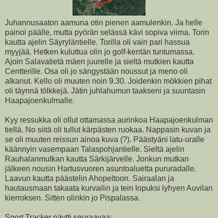
Juhannusaaton aamuna otin pienen aamulenkin. Ja helle
painoi päälle, mutta pyörän selässä kävi sopiva viima. Torin
kautta ajelin Säyryläntielle. Torilla oli vain pari hassua
myyjää. Hetken kuluttua olin jo golf-kentän tuntumassa.
Ajoin Salavatietä mäen juurelle ja sieltä mutkien kautta
Centterille. Osa oli jo sängystään noussut ja meno oli
alkanut. Kello oli muuten noin 9.30. Joidenkin mökkien pihat
oli täynnä tölkkejä. Jätin juhlahumun taakseni ja suuntasin
Haapajoenkulmalle.
Kyy ressukka oli ollut ottamassa aurinkoa Haapajoenkulman
tiellä. No siitä oli tullut kärpästen ruokaa. Nappasin kuvan ja
se oli muuten reissun ainoa kuva (?). Päästyäni latu-uralle
käännyin vasempaan Talaspohjantielle. Sieltä ajelin
Rauhalanmutkan kautta Särkijärvelle. Jonkun mutkan
jälkeen nousin Hartusvuoren asuntoaluetta pururadalle.
Laavun kautta päästelin Ahopeltoon. Sairaalan ja
hautausmaan takaata kurvailin ja tein lopuksi lyhyen Auvilan
kierroksen. Sitten olinkin jo Pispalassa.
Sport Tracker näytti seuraavaa: