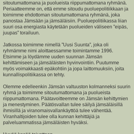
sitoutumattomana ja puolueista riippumattomana ryhmänä.
Periaatteemme on, että emme sitoudu puoluepolitiikkaan ja
toimimme ehdottoman sitoutumattomana ryhmänä, joka
panostaa Jämsään ja jämsäläisiin. Puoluepolitiikassa liian
suuri osa energiasta käytetään puolueiden väliseen ”eipäs,
juupas” torailuun.
Jatkossa toimimme nimellä ”Uusi Suunta”, joka oli
ryhmämme nimi aloittaessamme toimintamme 1996.
Etsimme ja löydämme uuden suunnan Jämsän
kehittämiseen ja jämsäläisten hyvinvointiin. Puutumme
myös voimakkaasti epäkohtiin ja jopa laittomuuksiin, joita
kunnallispolitiikassa on tehty.
Olemme edelleenkin Jämsän valtuuston kolmanneksi suurin
ryhmä ja toimimme sitoutumattomana ja puolueista
riippumattomana. Päätavoitteemme on Jämsän kehittymien
ja menestyminen. Päätösvallan tulee säilyä jämsäläisillä
ihmisillä ja viranomaisvallankäyttöä tulee vähentää.
Viranhaltijoiden tulee olla kunnan kehittäjiä ja
palveluammatissa jämsäläisten hyväksi.