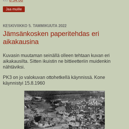
klo
6.54.00
Jaa muille
KESKIVIIKKO 5. TAMMIKUUTA 2022
Jämsänkosken paperitehdas eri
aikakausina
Kuvasin muutaman seinällä olleen tehtaan kuvan eri
aikakausilta. Sitten ikuistin ne bittieetteriin muidenkin
nähtäviksi.
PK3 on jo valokuvan ottohetkellä käynnissä. Kone
käynnistyi 15.8.1960