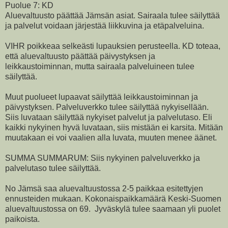
Puolue 7: KD
Aluevaltuusto päättää Jämsän asiat. Sairaala tulee säilyttää
ja palvelut voidaan järjestää liikkuvina ja etäpalveluina.
VIHR poikkeaa selkeästi lupauksien perusteella. KD toteaa,
että aluevaltuusto päättää päivystyksen ja
leikkaustoiminnan, mutta sairaala palveluineen tulee
säilyttää.
Muut puolueet lupaavat säilyttää leikkaustoiminnan ja
päivystyksen. Palveluverkko tulee säilyttää nykyisellään.
Siis luvataan säilyttää nykyiset palvelut ja palvelutaso. Eli
kaikki nykyinen hyvä luvataan, siis mistään ei karsita. Mitään
muutakaan ei voi vaalien alla luvata, muuten menee äänet.
SUMMA SUMMARUM: Siis nykyinen palveluverkko ja
palvelutaso tulee säilyttää.
No Jämsä saa aluevaltuustossa 2-5 paikkaa esitettyjen
ennusteiden mukaan. Kokonaispaikkamäärä Keski-Suomen
aluevaltuustossa on 69. Jyväskylä tulee saamaan yli puolet
paikoista.