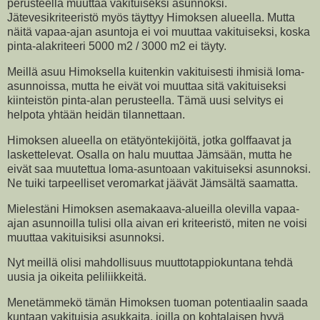
perusteella muuttaa vakituiseksi asunnoksi.
Jätevesikriteeristö myös täyttyy Himoksen alueella. Mutta
näitä vapaa-ajan asuntoja ei voi muuttaa vakituiseksi, koska
pinta-alakriteeri 5000 m2 / 3000 m2 ei täyty.
Meillä asuu Himoksella kuitenkin vakituisesti ihmisiä loma-
asunnoissa, mutta he eivät voi muuttaa sitä vakituiseksi
kiinteistön pinta-alan perusteella. Tämä uusi selvitys ei
helpota yhtään heidän tilannettaan.
Himoksen alueella on etätyöntekijöitä, jotka golffaavat ja
laskettelevat. Osalla on halu muuttaa Jämsään, mutta he
eivät saa muutettua loma-asuntoaan vakituiseksi asunnoksi.
Ne tuiki tarpeelliset veromarkat jäävät Jämsältä saamatta.
Mielestäni Himoksen asemakaava-alueilla olevilla vapaa-
ajan asunnoilla tulisi olla aivan eri kriteeristö, miten ne voisi
muuttaa vakituisiksi asunnoksi.
Nyt meillä olisi mahdollisuus muuttotappiokuntana tehdä
uusia ja oikeita peliliikkeitä.
Menetämmekö tämän Himoksen tuoman potentiaalin saada
kuntaan vakituisia asukkaita, joilla on kohtalaisen hyvä