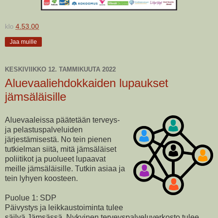
klo
4.53.00
Jaa muille
KESKIVIIKKO 12. TAMMIKUUTA 2022
Aluevaaliehdokkaiden lupaukset
jämsäläisille
Aluevaaleissa päätetään terveys-
ja pelastuspalveluiden
järjestämisestä. No tein pienen
tutkielman siitä, mitä jämsäläiset
poliitikot ja puolueet lupaavat
meille jämsäläisille. Tutkin asiaa ja
tein lyhyen koosteen.
Puolue 1: SDP
Päivystys ja leikkaustoiminta tulee
säilyä Jämsässä. Nykyinen terveyspalveluverkosto tulee