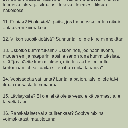
lehdestä lukea ja silmälasit tekevät ilmeisesti fiksun
näköiseksi
11. Fobiaa? Ei ole vielä, paitsi, jos luonnossa joutuu oikein
ahtaaseen kiverakoon
12. Viikon suosikkipäivä? Sunnuntai, ei ole kiire minnekään
13. Uskotko kummituksiin? Uskon heti, jos näen livenä,
muuten en, ja naapurin lapsille sanon aina kummituksista,
että "jos näette kummituksen, niin tulkaa heti minulle
kertomaan, oli kelloaika sitten ihan mikä tahansa"
14. Vesisadetta vai lunta? Lunta ja paljon, talvi ei ole talvi
ilman runsasta lumimäärää
15. Lävistyksiä? Ei ole, eikä ole tarvetta, eikä varmasti tule
tarvettakaan
16. Ranskalaiset vai sipulirenkaat? Sopiva mixinä
voimakkaasti maustettuna