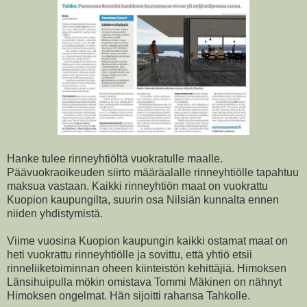
Hanke tulee rinneyhtiöltä vuokratulle maalle.
Päävuokraoikeuden siirto määräalalle rinneyhtiölle tapahtuu
maksua vastaan. Kaikki rinneyhtiön maat on vuokrattu
Kuopion kaupungilta, suurin osa Nilsiän kunnalta ennen
niiden yhdistymistä.
Viime vuosina Kuopion kaupungin kaikki ostamat maat on
heti vuokrattu rinneyhtiölle ja sovittu, että yhtiö etsii
rinneliiketoiminnan oheen kiinteistön kehittäjiä. Himoksen
Länsihuipulla mökin omistava Tommi Mäkinen on nähnyt
Himoksen ongelmat. Hän sijoitti rahansa Tahkolle.