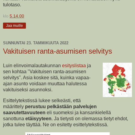
tulotaso.
klo
5.14.00
Jaa muille
SUNNUNTAI 23. TAMMIKUUTA 2022
Vakituisen ranta-asumisen selvitys
Luin elinvoimalautakunnan
esityslistaa
ja
sen kohtaa "Vakituisen ranta-asumisen
selvitys". Asia koskee sitä, kuinka vapaa-
ajan asunto voidaan muuttaa halutessa
vakituiseksi asunnoksi.
Esittelytekstissä lukee selkeästi, että
määrittely
perustuu pelkästään palvelujen
saavutettavuuteen
eli suomeksi ja kansankielellä
sanottuna
etäisyyteen
. Ja tietysti on olemassa tietyt ehdot,
jotka tulee täyttää. Ne on esitetty esittelytekstissä.