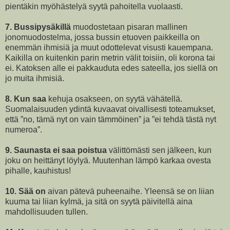
pientäkin myöhästelyä syytä pahoitella vuolaasti.
7. Bussipysäkillä
muodostetaan pisaran mallinen
jonomuodostelma, jossa bussin etuoven paikkeilla on
enemmän ihmisiä ja muut odottelevat visusti kauempana.
Kaikilla on kuitenkin parin metrin välit toisiin, oli korona tai
ei. Katoksen alle ei pakkauduta edes sateella, jos siellä on
jo muita ihmisiä.
8. Kun saa
kehuja osakseen, on syytä vähätellä.
Suomalaisuuden ydintä kuvaavat oivallisesti toteamukset,
että ”no, tämä nyt on vain tämmöinen” ja ”ei tehdä tästä nyt
numeroa”.
9. Saunasta ei saa poistua
välittömästi sen jälkeen, kun
joku on heittänyt löylyä. Muutenhan lämpö karkaa ovesta
pihalle, kauhistus!
10. Sää on
aivan pätevä puheenaihe. Yleensä se on liian
kuuma tai liian kylmä, ja sitä on syytä päivitellä aina
mahdollisuuden tullen.