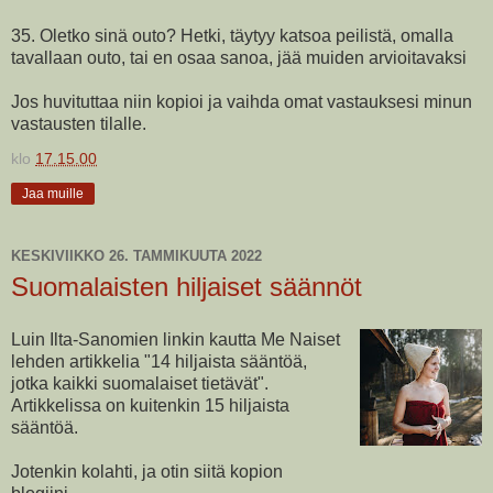
35. Oletko sinä outo? Hetki, täytyy katsoa peilistä, omalla
tavallaan outo, tai en osaa sanoa, jää muiden arvioitavaksi
Jos huvituttaa niin kopioi ja vaihda omat vastauksesi minun
vastausten tilalle.
klo
17.15.00
Jaa muille
KESKIVIIKKO 26. TAMMIKUUTA 2022
Suomalaisten hiljaiset säännöt
Luin Ilta-Sanomien linkin kautta Me Naiset
lehden artikkelia "14 hiljaista sääntöä,
jotka kaikki suomalaiset tietävät".
Artikkelissa on kuitenkin 15 hiljaista
sääntöä.
Jotenkin kolahti, ja otin siitä kopion