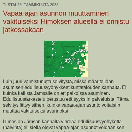
TIISTAI 25. TAMMIKUUTA 2022
Vapaa-ajan asunnon muuttaminen
vakituiseksi Himoksen alueella ei onnistu
jatkossakaan
Luin juuri valmistunutta selvitystä, missä määritellään
asumisen edullisuusvyöhykkeet kuntatalouden kannalta. Eli
kuinka kallista Jämsälle on eri paikoissa asuminen.
Edullisuustarkastelu perustuu etäisyyksiin palveluista. Tämä
selvitys liittyy siihen, kuinka vapaa-ajan asunto voitaisiin
muuttaa vakituiseksi asunnoksi
Himos on Jämsän kannalta vihreää edullisuusvyöhykettä
(halvinta) eli siellä olevat vapaa-ajan asunnot voidaan sen