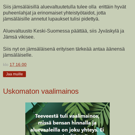
Siis jämsäläisillä aluevaltuutetulla tulee olla erittäin hyvät
puheenlahjat ja erinomaiset yhteistyötaidot, jotta
jämsäläisille annetut lupaukset tulisi pidettyä.
Aluevaltuusto Keski-Suomessa päättää, siis Jyväskylä ja
Jämsä vikisee.
Siis nyt on jämsäläisenä erityisen tärkeää antaa äänensä
jämsäläiselle.
klo
17.16.00
Jaa muille
Uskomaton vaalimainos