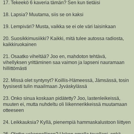
17. Tekeekö 6 kaveria tämän? Sen kun tietäisi
18. Lapsia? Muutama, siis se on kaksi
19. Lempiväri? Musta, vaikka se ei ole väri laisinkaan
20. Suosikkimusiikki? Kaikki, mitä tulee autossa radiosta,
kaikkiruokainen
21. Osaatko viheltää? Joo en, mahdoton tehtävä,
vihellyksen yrittäminen saa vaimon ja lapseni nauramaan
hillittömästi
22. Missä olet syntynyt? Koillis-Hämeessä, Jämsässä, tosin
fyysisesti tulin maailmaan Jyväskylässä
23. Onko sinua koskaan pidätetty? Joo, lastenleikeissä,
muuten ei, mutta nuhdeltu oli liikennerikkeissä muutamaan
otteeseen
24. Leikkauksia? Kyllä, pienempiä hammaskalustoon liittyen