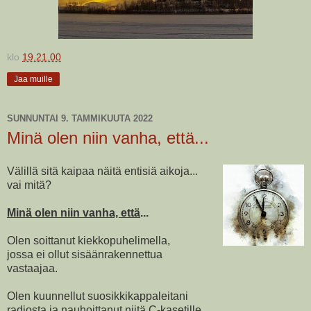
klo
19.21.00
Jaa muille
SUNNUNTAI 9. TAMMIKUUTA 2022
Minä olen niin vanha, että...
Välillä sitä kaipaa näitä entisiä aikoja...
vai mitä?
Minä olen niin vanha, että
...
Olen soittanut kiekkopuhelimella,
jossa ei ollut sisäänrakennettua
vastaajaa.
Olen kuunnellut suosikkikappaleitani
radiosta ja nauhoittanut niitä C-kasetille.