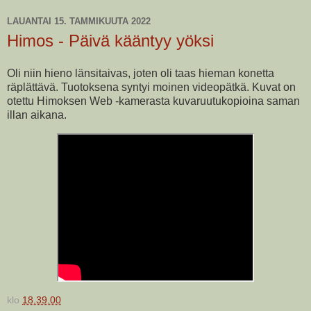
LAUANTAI 15. TAMMIKUUTA 2022
Himos - Päivä kääntyy yöksi
Oli niin hieno länsitaivas, joten oli taas hieman konetta
räplättävä. Tuotoksena syntyi moinen videopätkä. Kuvat on
otettu Himoksen Web -kamerasta kuvaruutukopioina saman
illan aikana.
klo
18.39.00