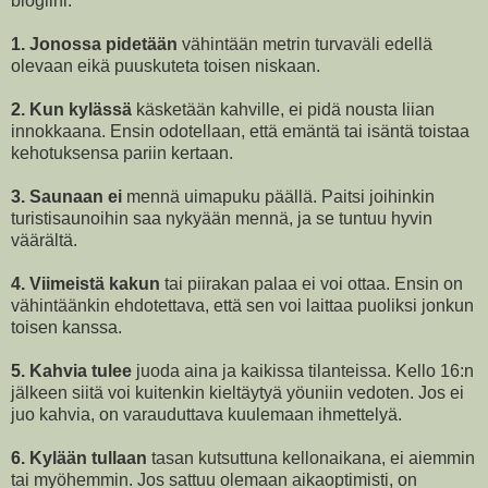
blogiini.
1. Jonossa pidetään
vähintään metrin turvaväli edellä
olevaan eikä puuskuteta toisen niskaan.
2. Kun kylässä
käsketään kahville, ei pidä nousta liian
innokkaana. Ensin odotellaan, että emäntä tai isäntä toistaa
kehotuksensa pariin kertaan.
3. Saunaan ei
mennä uimapuku päällä. Paitsi joihinkin
turistisaunoihin saa nykyään mennä, ja se tuntuu hyvin
väärältä.
4. Viimeistä kakun
tai piirakan palaa ei voi ottaa. Ensin on
vähintäänkin ehdotettava, että sen voi laittaa puoliksi jonkun
toisen kanssa.
5. Kahvia tulee
juoda aina ja kaikissa tilanteissa. Kello 16:n
jälkeen siitä voi kuitenkin kieltäytyä yöuniin vedoten. Jos ei
juo kahvia, on varauduttava kuulemaan ihmettelyä.
6. Kylään tullaan
tasan kutsuttuna kellonaikana, ei aiemmin
tai myöhemmin. Jos sattuu olemaan aikaoptimisti, on