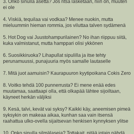
3. Onko sinulla asetta? Jos ritsa lasketaan, niin on, muuten
ei ole
4. Viskiä, tequilaa vai vodkaa? Menee nuokin, mutta
mieluummin hieman rommia, jos viluttaa talven sydämenä
5. Hot Dog vai Juustohampurilainen? No ihan riippuu siitä,
kuka valmistanut, mutta hamppari olisi ykkönen
6. Suosikkiruoka? Lihapullat sipulilla ja itse tehty
perunamuussi, punajuuria myös samalle lautaselle
7. Mitä juot aamuisin? Kaurapuuron kyytipoikana Cokis Zero
8. Voitko tehdä 100 punnerrusta? Ei mene enää edes
muutamaa, saattaapi olla, että olkapää lähtee sijoiltaan,
käyneet herkän väljiksi
9. Kesä, talvi, kevät vai syksy? Kaikki käy, aneemisen pimeä
syksykin on makeaa aikaa, kunhan saa vain itsensä
raahattua ulko-ovella sijaitsevan henkisen kynnyksen ylitse
10. Onko sinulla silmälaseja? Tottakait, pitää jotain nähdä