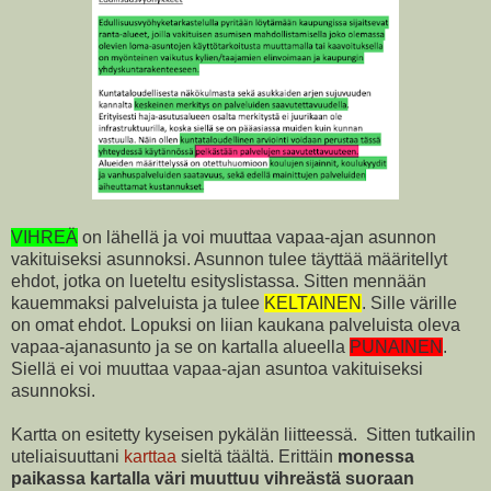
VIHREÄ
on lähellä ja voi muuttaa vapaa-ajan asunnon
vakituiseksi asunnoksi. Asunnon tulee täyttää määritellyt
ehdot, jotka on lueteltu esityslistassa. Sitten mennään
kauemmaksi palveluista ja tulee
KELTAINEN
. Sille värille
on omat ehdot. Lopuksi on liian kaukana palveluista oleva
vapaa-ajanasunto ja se on kartalla alueella
PUNAINEN
.
Siellä ei voi muuttaa vapaa-ajan asuntoa vakituiseksi
asunnoksi.
Kartta on esitetty kyseisen pykälän liitteessä. Sitten tutkailin
uteliaisuuttani
karttaa
sieltä täältä. Erittäin
monessa
paikassa kartalla väri muuttuu vihreästä suoraan