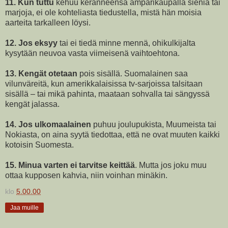
11. Kun tuttu
kehuu keränneensä ämpärikaupalla sieniä tai
marjoja, ei ole kohteliasta tiedustella, mistä hän moisia
aarteita tarkalleen löysi.
12. Jos eksyy
tai ei tiedä minne mennä, ohikulkijalta
kysytään neuvoa vasta viimeisenä vaihtoehtona.
13. Kengät otetaan
pois sisällä. Suomalainen saa
vilunväreitä, kun amerikkalaisissa tv-sarjoissa talsitaan
sisällä – tai mikä pahinta, maataan sohvalla tai sängyssä
kengät jalassa.
14. Jos ulkomaalainen
puhuu joulupukista, Muumeista tai
Nokiasta, on aina syytä tiedottaa, että ne ovat muuten kaikki
kotoisin Suomesta.
15. Minua varten ei tarvitse keittää
. Mutta jos joku muu
ottaa kupposen kahvia, niin voinhan minäkin.
klo
5.00.00
Jaa muille