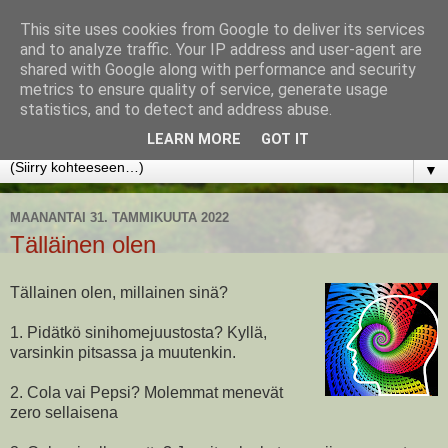
This site uses cookies from Google to deliver its services
www.jyrkikokko.fi
and to analyze traffic. Your IP address and user-agent are
shared with Google along with performance and security
metrics to ensure quality of service, generate usage
Uusi Suunta - Jokainen hetki tarjoaa tilaisuuden muuttaa
statistics, and to detect and address abuse.
suuntaa.
LEARN MORE
GOT IT
▼
MAANANTAI 31. TAMMIKUUTA 2022
Tälläinen olen
Tällainen olen, millainen sinä?
1. Pidätkö sinihomejuustosta? Kyllä,
varsinkin pitsassa ja muutenkin.
2. Cola vai Pepsi? Molemmat menevät
zero sellaisena