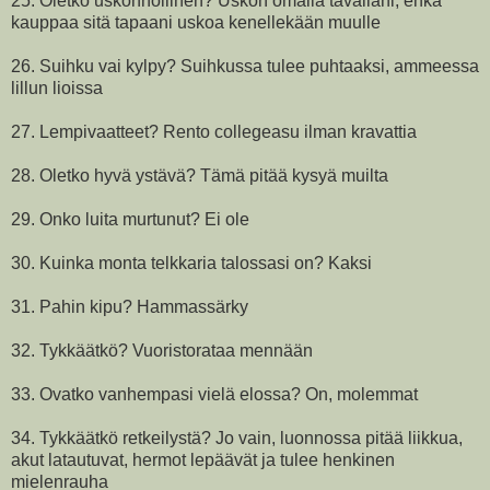
25. Oletko uskonnollinen? Uskon omalla tavallani, enkä
kauppaa sitä tapaani uskoa kenellekään muulle
26. Suihku vai kylpy? Suihkussa tulee puhtaaksi, ammeessa
lillun lioissa
27. Lempivaatteet? Rento collegeasu ilman kravattia
28. Oletko hyvä ystävä? Tämä pitää kysyä muilta
29. Onko luita murtunut? Ei ole
30. Kuinka monta telkkaria talossasi on? Kaksi
31. Pahin kipu? Hammassärky
32. Tykkäätkö? Vuoristorataa mennään
33. Ovatko vanhempasi vielä elossa? On, molemmat
34. Tykkäätkö retkeilystä? Jo vain, luonnossa pitää liikkua,
akut latautuvat, hermot lepäävät ja tulee henkinen
mielenrauha