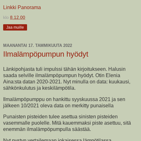
Linkki Panorama
klo
8.12.00
Jaa muille
MAANANTAI 17. TAMMIKUUTA 2022
Ilmalämpöpumpun hyödyt
Länkipohjasta tuli impulssi tähän kirjoitukseen. Halusin
saada selville ilmalämpöpumpun hyödyt. Otin Elenia
Aina:sta datan 2020-2021. Nyt minulla on data: kuukausi,
sähkönkulutus ja keskilämpötila.
Ilmalämpöpumppu on hankittu syyskuussa 2021 ja sen
jälkeen 10/2021 oleva data on merkitty punaisella
Punaisten pisteiden tulee asettua sinisten pisteiden
vasemmalle puolelle. Mitä kauemmaksi piste asettuu, sitä
enemmän ilmalämpöpumpulla säästää.
Nyt pystyn vertailemaan jokaisessa lämpötilassa