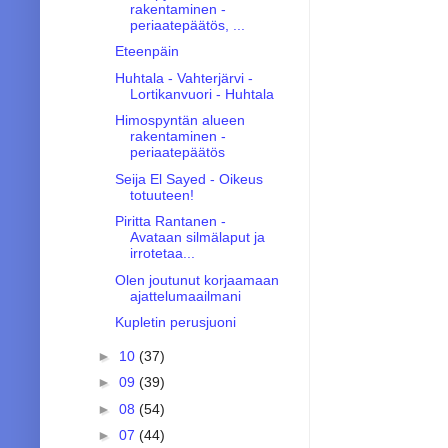
rakentaminen -
periaatepäätös, ...
Eteenpäin
Huhtala - Vahterjärvi -
Lortikanvuori - Huhtala
Himospyntän alueen
rakentaminen -
periaatepäätös
Seija El Sayed - Oikeus
totuuteen!
Piritta Rantanen -
Avataan silmälaput ja
irrotetaa...
Olen joutunut korjaamaan
ajattelumaailmani
Kupletin perusjuoni
►
10
(37)
►
09
(39)
►
08
(54)
►
07
(44)