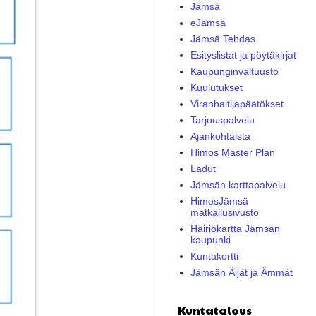
Jämsä
eJämsä
Jämsä Tehdas
Esityslistat ja pöytäkirjat
Kaupunginvaltuusto
Kuulutukset
Viranhaltijapäätökset
Tarjouspalvelu
Ajankohtaista
Himos Master Plan
Ladut
Jämsän karttapalvelu
HimosJämsä
matkailusivusto
Häiriökartta Jämsän
kaupunki
Kuntakortti
Jämsän Äijät ja Ämmät
Kuntatalous