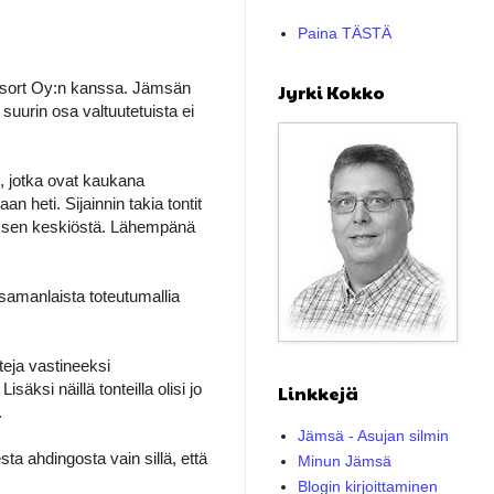
Paina TÄSTÄ
Resort Oy:n kanssa. Jämsän
Jyrki Kokko
suurin osa valtuutetuista ei
", jotka ovat kaukana
n heti. Sijainnin takia tontit
oksen keskiöstä. Lähempänä
samanlaista toteutumallia
eja vastineeksi
isäksi näillä tonteilla olisi jo
Linkkejä
.
Jämsä - Asujan silmin
ta ahdingosta vain sillä, että
Minun Jämsä
Blogin kirjoittaminen