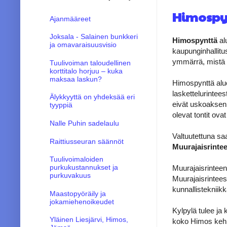
Himospyn
Ajanmääreet
Joksala - Salainen bunkkeri
Himospynttä
al
ja omavaraisuusvisio
kaupunginhallitu
ymmärrä, mistä p
Tuulivoiman taloudellinen
korttitalo horjuu – kuka
maksaa laskun?
Himospynttä alue
laskettelurintees
Älykkyyttä on yhdeksää eri
eivät uskoaksen
tyyppiä
olevat tontit ov
Nalle Puhin sadelaulu
Valtuutettuna sa
Raittiusseuran säännöt
Muurajaisrinte
Tuulivoimaloiden
purkukustannukset ja
Muurajaisrinteen
purkuvakuus
Muurajaisrinteestä
kunnallistekniik
Maastopyöräily ja
jokamiehenoikeudet
Kylpylä tulee ja
Yläinen Liesjärvi, Himos,
koko Himos kehitt