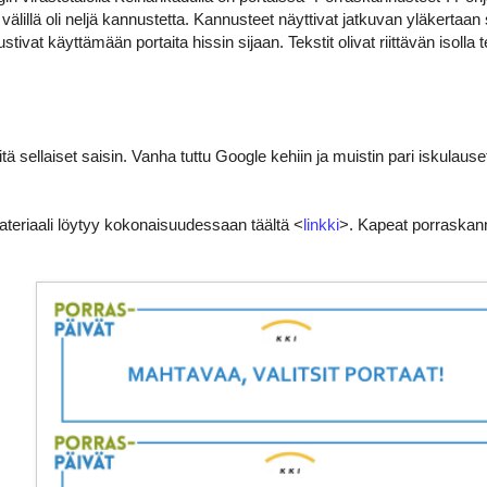
älillä oli neljä kannustetta. Kannusteet näyttivat jatkuvan yläkertaan
stivat käyttämään portaita hissin sijaan. Tekstit olivat riittävän isolla t
ä sellaiset saisin. Vanha tuttu Google kehiin ja muistin pari iskulause
teriaali löytyy kokonaisuudessaan täältä <
linkki
>. Kapeat porraskann