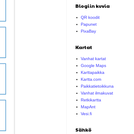
Blogiin kuvia
QR koodit
Papunet
PixaBay
Kartat
Vanhat kartat
Google Maps
Karttapaikka
Kartta.com
Paikkatietoikkuna
Vanhat ilmakuvat
Retkikartta
MapAnt
Vesi.fi
Sähkö