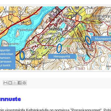
annuste
 virastotalolla Kelhänkadulla on portaissa "Porraskannusteet". Poh