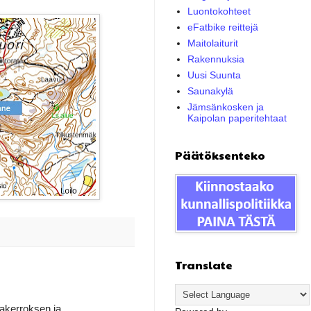
Luontokohteet
eFatbike reittejä
Maitolaiturit
Rakennuksia
Uusi Suunta
Saunakylä
Jämsänkosken ja
Kaipolan paperitehtaat
Päätöksenteko
Translate
jakerroksen ja