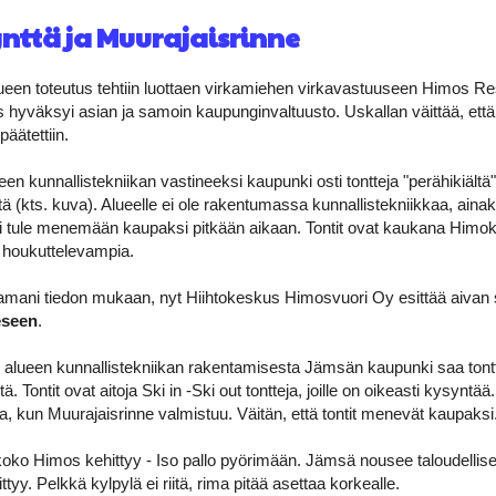
ttä ja Muurajaisrinne
ueen toteutus tehtiin luottaen virkamiehen virkavastuuseen Himos 
s hyväksyi asian ja samoin kaupunginvaltuusto. Uskallan väittää, että 
äätettiin.
en kunnallistekniikan vastineeksi kaupunki osti tontteja "perähikiältä
tä (kts. kuva). Alueelle ei ole rakentumassa kunnallistekniikkaa, ainakaa
i tule menemään kaupaksi pitkään aikaan. Tontit ovat kaukana Him
at houkuttelevampia.
amani tiedon mukaan, nyt Hiihtokeskus Himosvuori Oy esittää aivan 
eseen
.
 alueen kunnallistekniikan rakentamisesta Jämsän kaupunki saa tontt
. Tontit ovat aitoja Ski in -Ski out tontteja, joille on oikeasti kysyntää. L
ka, kun Muurajaisrinne valmistuu. Väitän, että tontit menevät kaupaksi
 koko Himos kehittyy - Iso pallo pyörimään. Jämsä nousee taloudellises
yy. Pelkkä kylpylä ei riitä, rima pitää asettaa korkealle.