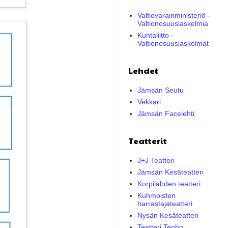
Valtiovarainministeriö -
Valtionosuuslaskelmia
Kuntaliitto -
Valtionosuuslaskelmat
Lehdet
Jämsän Seutu
Vekkari
Jämsän Facelehti
Teatterit
J+J Teatteri
Jämsän Kesäteatteri
Korpilahden teatteri
Kuhmoisten
harrastajateatteri
Nysän Kesäteatteri
Teatteri Tenho