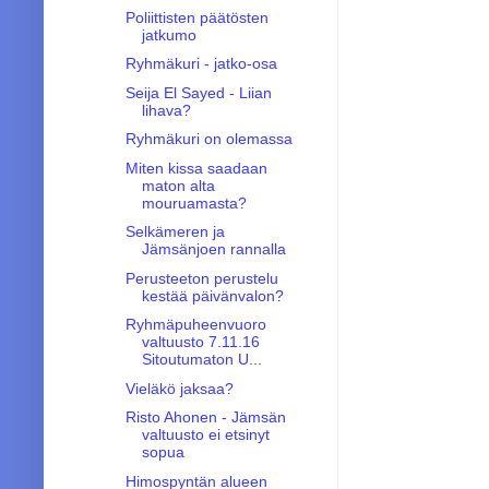
Poliittisten päätösten
jatkumo
Ryhmäkuri - jatko-osa
Seija El Sayed - Liian
lihava?
Ryhmäkuri on olemassa
Miten kissa saadaan
maton alta
mouruamasta?
Selkämeren ja
Jämsänjoen rannalla
Perusteeton perustelu
kestää päivänvalon?
Ryhmäpuheenvuoro
valtuusto 7.11.16
Sitoutumaton U...
Vieläkö jaksaa?
Risto Ahonen - Jämsän
valtuusto ei etsinyt
sopua
Himospyntän alueen