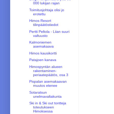
000 lukijan rajan
Toimitusjohtaja olisi jo
erotettu
Himos Resort
tilinpäätöstiedot
Pertti Peltola - Liian suuri
valtuusto
Kalmoniemen
asemakaava
Himos kausikortti
Patajoen kanava
Himospyntän alueen
rakentaminen-
periaatepäätös, osa 3
Pispalan asemakaavan
muutos etenee
Sotaratsun
unelmavaltakunta
Ski in & Ski out tontteja
toteutukseen
Himoksessa