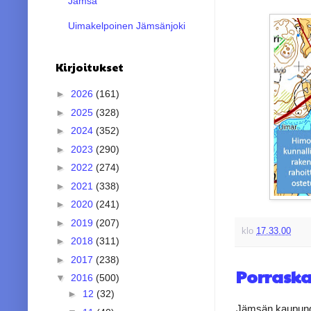
Jämsä
Uimakelpoinen Jämsänjoki
Kirjoitukset
►
2026
(161)
►
2025
(328)
►
2024
(352)
►
2023
(290)
►
2022
(274)
►
2021
(338)
►
2020
(241)
►
2019
(207)
klo
17.33.00
►
2018
(311)
►
2017
(238)
Porrask
▼
2016
(500)
►
12
(32)
Jämsän kaupungin