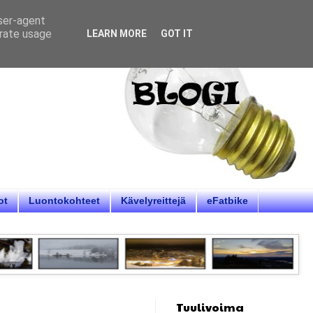
user-agent
erate usage
LEARN MORE
GOT IT
ot
Luontokohteet
Kävelyreittejä
eFatbike
Tuulivoima