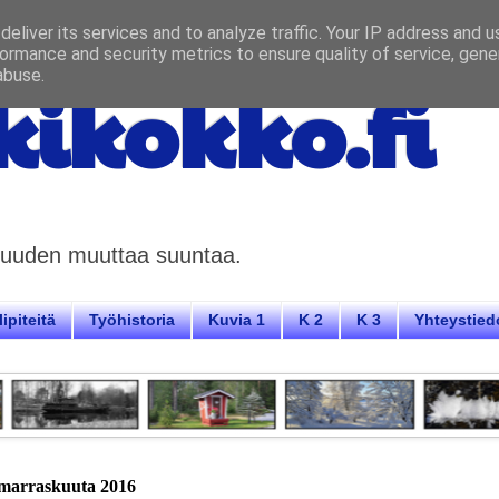
eliver its services and to analyze traffic. Your IP address and 
ormance and security metrics to ensure quality of service, gen
abuse.
ikokko.fi
aisuuden muuttaa suuntaa.
ipiteitä
Työhistoria
Kuvia 1
K 2
K 3
Yhteystied
 marraskuuta 2016