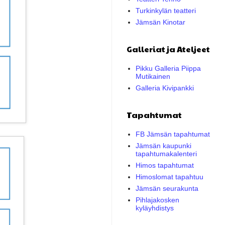
Turkinkylän teatteri
Jämsän Kinotar
Galleriat ja Ateljeet
Pikku Galleria Piippa
Mutikainen
Galleria Kivipankki
Tapahtumat
FB Jämsän tapahtumat
Jämsän kaupunki
tapahtumakalenteri
Himos tapahtumat
Himoslomat tapahtuu
Jämsän seurakunta
Pihlajakosken
kyläyhdistys