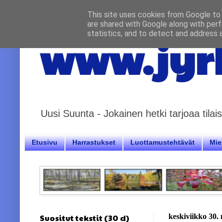
This site uses cookies from Google to d
are shared with Google along with perf
statistics, and to detect and address 
www.jyrk
Uusi Suunta - Jokainen hetki tarjoaa til
Etusivu
Harrastukset
Luottamustehtävät
Miel
Suositut tekstit (30 d)
keskiviikko 30.