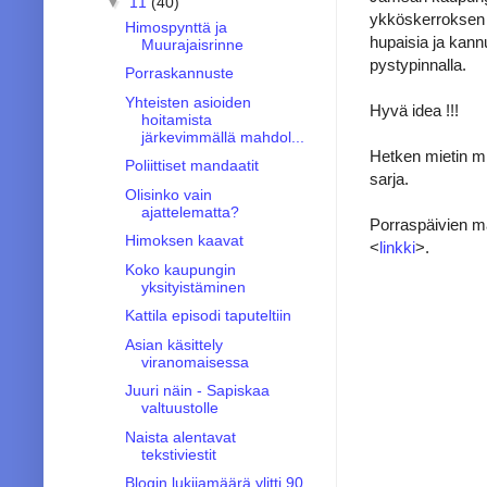
▼
11
(40)
ykköskerroksen v
Himospynttä ja
hupaisia ja kannu
Muurajaisrinne
pystypinnalla.
Porraskannuste
Yhteisten asioiden
Hyvä idea !!!
hoitamista
järkevimmällä mahdol...
Hetken mietin mit
Poliittiset mandaatit
sarja.
Olisinko vain
ajattelematta?
Porraspäivien ma
Himoksen kaavat
<
linkki
>.
Koko kaupungin
yksityistäminen
Kattila episodi taputeltiin
Asian käsittely
viranomaisessa
Juuri näin - Sapiskaa
valtuustolle
Naista alentavat
tekstiviestit
Blogin lukijamäärä ylitti 90