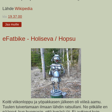
Lähde
Wikipedia
klo
19.37.00
Jaa muille
eFatbike - Holiseva / Hopsu
Koitti viikonloppu ja yöpakkasen jälkeen oli viileä aamu.
Tuulen tuivertamaan ilmaan lähdin ratsullani. No pitkälle en
päässyt, kun huomasin, että kypärä jäi. Ei auttanut kuin