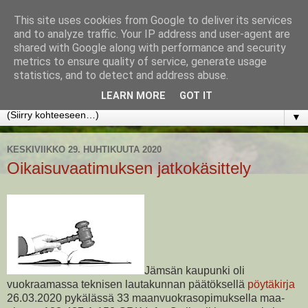
This site uses cookies from Google to deliver its services
www.jyrkikokko.fi
and to analyze traffic. Your IP address and user-agent are
shared with Google along with performance and security
metrics to ensure quality of service, generate usage
Uusi Suunta - Jokainen hetki tarjoaa tilaisuuden muuttaa
statistics, and to detect and address abuse.
suuntaa.
LEARN MORE
GOT IT
▼
KESKIVIIKKO 29. HUHTIKUUTA 2020
Oikaisuvaatimuksen jatkokäsittely
Jämsän kaupunki oli
vuokraamassa teknisen lautakunnan päätöksellä
pöytäkirja
26.03.2020 pykälässä 33 maanvuokrasopimuksella maa-