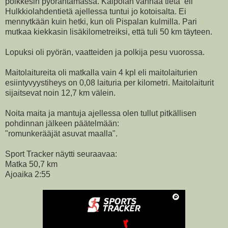
poikkesin pyörähtämässä. Kaipolan vanhaa tietä eli
Hulkkiolahdentietä ajellessa tuntui jo kotoisalta. Ei
mennytkään kuin hetki, kun oli Pispalan kulmilla. Pari
mutkaa kiekkasin lisäkilometreiksi, että tuli 50 km täyteen.
Lopuksi oli pyörän, vaatteiden ja polkija pesu vuorossa.
Maitolaitureita oli matkalla vain 4 kpl eli maitolaiturien
esiintyvyystiheys on 0,08 laituria per kilometri. Maitolaiturit
sijaitsevat noin 12,7 km välein.
Noita maita ja mantuja ajellessa olen tullut pitkällisen
pohdinnan jälkeen päätelmään:
"romunkerääjät asuvat maalla".
Sport Tracker näytti seuraavaa:
Matka 50,7 km
Ajoaika 2:55