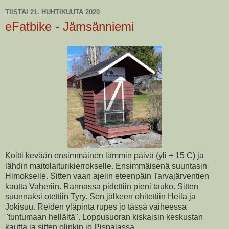
TIISTAI 21. HUHTIKUUTA 2020
eFatbike - Jämsänniemi
Koitti kevään ensimmäinen lämmin päivä (yli + 15 C) ja
lähdin maitolaiturikierrokselle. Ensimmäisenä suuntasin
Himokselle. Sitten vaan ajelin eteenpäin Tarvajärventien
kautta Vaheriin. Rannassa pidettiin pieni tauko. Sitten
suunnaksi otettiin Tyry. Sen jälkeen ohitettiin Heila ja
Jokisuu. Reiden yläpinta rupes jo tässä vaiheessa
"tuntumaan hellältä". Loppusuoran kiskaisin keskustan
kautta ja sitten olinkin jo Pispalassa.