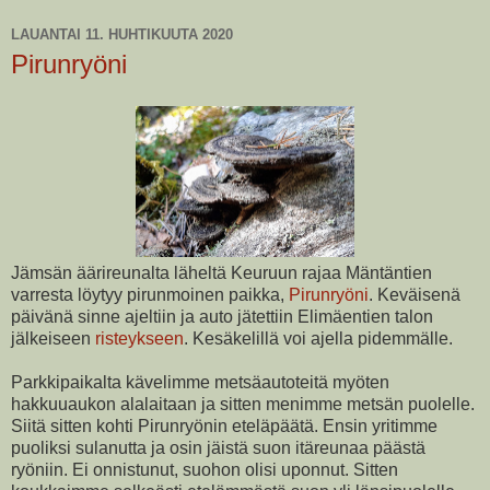
LAUANTAI 11. HUHTIKUUTA 2020
Pirunryöni
Jämsän äärireunalta läheltä Keuruun rajaa Mäntäntien
varresta löytyy pirunmoinen paikka,
Pirunryöni
. Keväisenä
päivänä sinne ajeltiin ja auto jätettiin Elimäentien talon
jälkeiseen
risteykseen
. Kesäkelillä voi ajella pidemmälle.
Parkkipaikalta kävelimme metsäautoteitä myöten
hakkuuaukon alalaitaan ja sitten menimme metsän puolelle.
Siitä sitten kohti Pirunryönin eteläpäätä. Ensin yritimme
puoliksi sulanutta ja osin jäistä suon itäreunaa päästä
ryöniin. Ei onnistunut, suohon olisi uponnut. Sitten