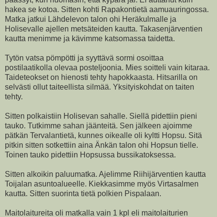
hakea se kotoa. Sitten kohti Rapakontietä aamuauringossa.
Matka jatkui Lähdelevon talon ohi Heräkulmalle ja
Holisevalle ajellen metsäteiden kautta. Takasenjärventien
kautta menimme ja kävimme katsomassa taidetta.
Tytön vatsa pömpötti ja syyttävä sormi osoittaa
postilaatikolla olevaa posteljoonia. Mies soitteli vain kitaraa.
Taideteokset on hienosti tehty hapokkaasta. Hitsarilla on
selvästi ollut taiteellista silmää. Yksityiskohdat on taiten
tehty.
Sitten polkaistiin Holisevan sahalle. Siellä pidettiin pieni
tauko. Tutkimme sahan jäänteitä. Sen jälkeen ajoimme
pätkän Tervalantietä, kunnes oikealle oli kyltti Hopsu. Sitä
pitkin sitten sotkettiin aina Änkän talon ohi Hopsun tielle.
Toinen tauko pidettiin Hopsussa bussikatoksessa.
Sitten alkoikin paluumatka. Ajelimme Riihijärventien kautta
Toijalan asuntoalueelle. Kiekkasimme myös Virtasalmen
kautta. Sitten suorinta tietä polkien Pispalaan.
Maitolaitureita oli matkalla vain 1 kpl eli maitolaiturien