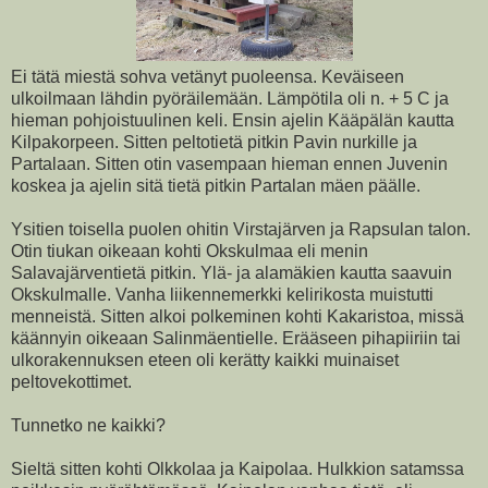
Ei tätä miestä sohva vetänyt puoleensa. Keväiseen
ulkoilmaan lähdin pyöräilemään. Lämpötila oli n. + 5 C ja
hieman pohjoistuulinen keli. Ensin ajelin Kääpälän kautta
Kilpakorpeen. Sitten peltotietä pitkin Pavin nurkille ja
Partalaan. Sitten otin vasempaan hieman ennen Juvenin
koskea ja ajelin sitä tietä pitkin Partalan mäen päälle.
Ysitien toisella puolen ohitin Virstajärven ja Rapsulan talon.
Otin tiukan oikeaan kohti Okskulmaa eli menin
Salavajärventietä pitkin. Ylä- ja alamäkien kautta saavuin
Okskulmalle. Vanha liikennemerkki kelirikosta muistutti
menneistä. Sitten alkoi polkeminen kohti Kakaristoa, missä
käännyin oikeaan Salinmäentielle. Erääseen pihapiiriin tai
ulkorakennuksen eteen oli kerätty kaikki muinaiset
peltovekottimet.
Tunnetko ne kaikki?
Sieltä sitten kohti Olkkolaa ja Kaipolaa. Hulkkion satamssa