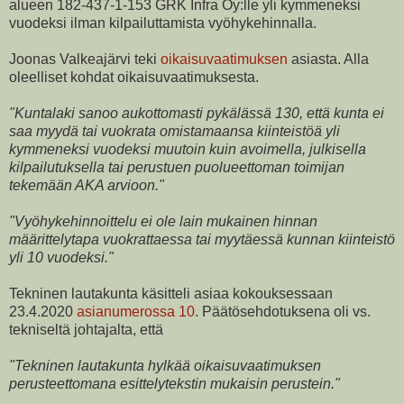
alueen 182-437-1-153 GRK Infra Oy:lle yli kymmeneksi
vuodeksi ilman kilpailuttamista vyöhykehinnalla.
Joonas Valkeajärvi teki
oikaisuvaatimuksen
asiasta. Alla
oleelliset kohdat oikaisuvaatimuksesta.
"Kuntalaki sanoo aukottomasti pykälässä 130, että kunta ei
saa myydä tai vuokrata omistamaansa kiinteistöä yli
kymmeneksi vuodeksi muutoin kuin avoimella, julkisella
kilpailutuksella tai perustuen puolueettoman toimijan
tekemään AKA arvioon."
"Vyöhykehinnoittelu ei ole lain mukainen hinnan
määrittelytapa vuokrattaessa tai myytäessä kunnan kiinteistö
yli 10 vuodeksi."
Tekninen lautakunta käsitteli asiaa kokouksessaan
23.4.2020
asianumerossa 10
. Päätösehdotuksena oli vs.
tekniseltä johtajalta, että
"Tekninen lautakunta hylkää oikaisuvaatimuksen
perusteettomana esittelytekstin mukaisin perustein."