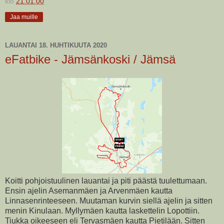
klo
21.01.00
Jaa muille
LAUANTAI 18. HUHTIKUUTA 2020
eFatbike - Jämsänkoski / Jämsä
Koitti pohjoistuulinen lauantai ja piti päästä tuulettumaan.
Ensin ajelin Asemanmäen ja Arvenmäen kautta
Linnasenrinteeseen. Muutaman kurvin siellä ajelin ja sitten
menin Kinulaan. Myllymäen kautta laskettelin Lopottiin.
Tiukka oikeeseen eli Tervasmäen kautta Pietilään. Sitten