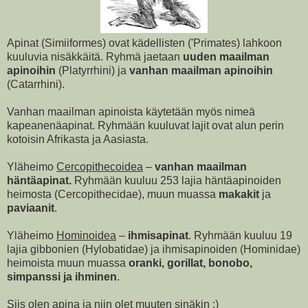
Apinat (Simiiformes) ovat kädellisten ('Primates) lahkoon
kuuluvia nisäkkäitä. Ryhmä jaetaan
uuden maailman
apinoihin
(Platyrrhini) ja
vanhan maailman apinoihin
(Catarrhini).
Vanhan maailman apinoista käytetään myös nimeä
kapeanenäapinat. Ryhmään kuuluvat lajit ovat alun perin
kotoisin Afrikasta ja Aasiasta.
Yläheimo
Cercopithecoidea
–
vanhan maailman
häntäapinat.
Ryhmään kuuluu 253 lajia häntäapinoiden
heimosta (Cercopithecidae), muun muassa
makakit
ja
paviaanit
.
Yläheimo
Hominoidea
–
ihmisapinat
. Ryhmään kuuluu 19
lajia gibbonien (Hylobatidae) ja ihmisapinoiden (Hominidae)
heimoista muun muassa
oranki‚ gorillat, bonobo,
simpanssi ja ihminen
.
Siis olen apina ja niin olet muuten sinäkin ;)