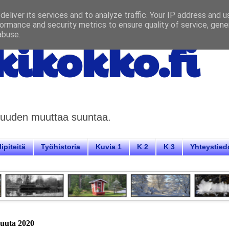
eliver its services and to analyze traffic. Your IP address and 
ormance and security metrics to ensure quality of service, gen
abuse.
ikokko.fi
aisuuden muuttaa suuntaa.
ipiteitä
Työhistoria
Kuvia 1
K 2
K 3
Yhteystied
kuuta 2020