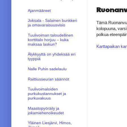
Ruonanv
Ajanmääreet
Joksala - Salainen bunkkeri
Tämä Ruonanvuore
ja omavaraisuusvisio
kolopuuna, varsi
polkua eteenpäin
Tuulivoiman taloudellinen
korttitalo horjuu – kuka
maksaa laskun?
Karttapaikan kart
Älykkyyttä on yhdeksää eri
tyyppiä
Nalle Puhin sadelaulu
Raittiusseuran säännöt
Tuulivoimaloiden
purkukustannukset ja
purkuvakuus
Maastopyöräily ja
jokamiehenoikeudet
Yläinen Liesjärvi, Himos,