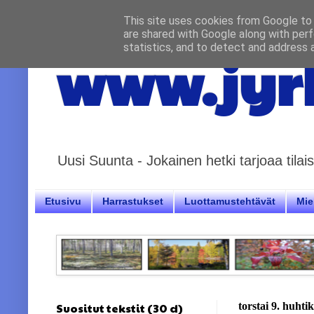
This site uses cookies from Google to d
are shared with Google along with perf
statistics, and to detect and address 
www.jyrk
Uusi Suunta - Jokainen hetki tarjoaa til
Etusivu
Harrastukset
Luottamustehtävät
Miel
Suositut tekstit (30 d)
torstai 9. huhti