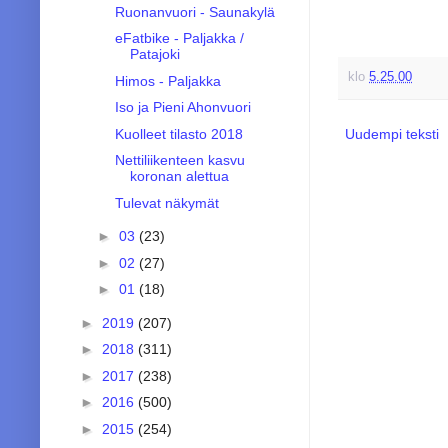
Ruonanvuori - Saunakylä
eFatbike - Paljakka /
Patajoki
klo
5.25.00
Himos - Paljakka
Iso ja Pieni Ahonvuori
Kuolleet tilasto 2018
Uudempi teksti
Nettiliikenteen kasvu
koronan alettua
Tulevat näkymät
►
03
(23)
►
02
(27)
►
01
(18)
►
2019
(207)
►
2018
(311)
►
2017
(238)
►
2016
(500)
►
2015
(254)