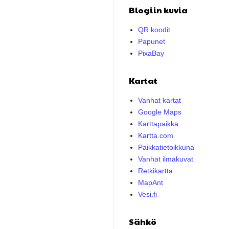
Blogiin kuvia
QR koodit
Papunet
PixaBay
Kartat
Vanhat kartat
Google Maps
Karttapaikka
Kartta.com
Paikkatietoikkuna
Vanhat ilmakuvat
Retkikartta
MapAnt
Vesi.fi
Sähkö