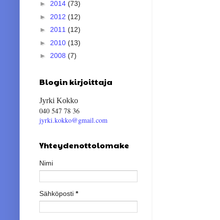
►
2014
(73)
►
2012
(12)
►
2011
(12)
►
2010
(13)
►
2008
(7)
Blogin kirjoittaja
Jyrki Kokko
040 547 78 36
jyrki.kokko@gmail.com
Yhteydenottolomake
Nimi
Sähköposti
*