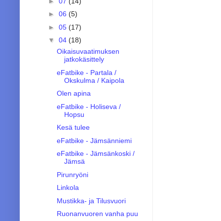
►
07
(14)
►
06
(5)
►
05
(17)
▼
04
(18)
Oikaisuvaatimuksen
jatkokäsittely
eFatbike - Partala /
Okskulma / Kaipola
Olen apina
eFatbike - Holiseva /
Hopsu
Kesä tulee
eFatbike - Jämsänniemi
eFatbike - Jämsänkoski /
Jämsä
Pirunryöni
Linkola
Mustikka- ja Tilusvuori
Ruonanvuoren vanha puu