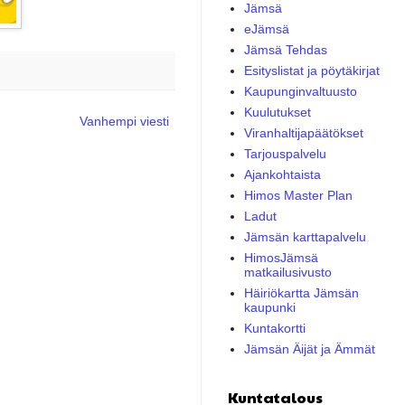
Jämsä
eJämsä
Jämsä Tehdas
Esityslistat ja pöytäkirjat
Kaupunginvaltuusto
Kuulutukset
Vanhempi viesti
Viranhaltijapäätökset
Tarjouspalvelu
Ajankohtaista
Himos Master Plan
Ladut
Jämsän karttapalvelu
HimosJämsä
matkailusivusto
Häiriökartta Jämsän
kaupunki
Kuntakortti
Jämsän Äijät ja Ämmät
Kuntatalous