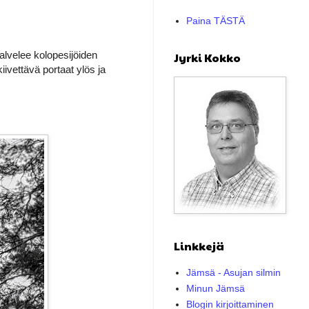
Paina TÄSTÄ
alvelee kolopesijöiden
Jyrki Kokko
ivettävä portaat ylös ja
Linkkejä
Jämsä - Asujan silmin
Minun Jämsä
Blogin kirjoittaminen