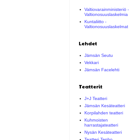
Valtiovarainministeriö -
Valtionosuuslaskelmia
Kuntaliitto -
Valtionosuuslaskelmat
Lehdet
Jämsän Seutu
Vekkari
Jämsän Facelehti
Teatterit
J+J Teatteri
Jämsän Kesäteatteri
Korpilahden teatteri
Kuhmoisten
harrastajateatteri
Nysän Kesäteatteri
Teatteri Tenho