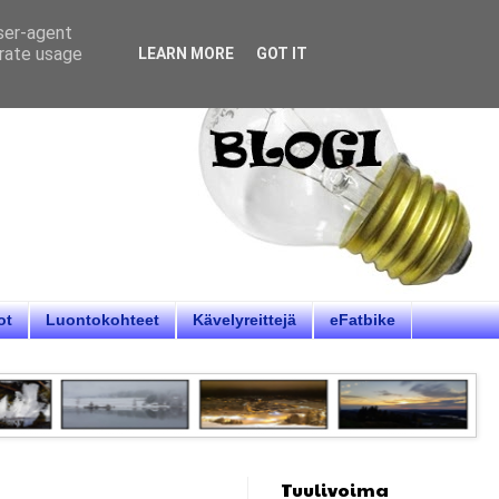
user-agent
erate usage
LEARN MORE
GOT IT
ot
Luontokohteet
Kävelyreittejä
eFatbike
Tuulivoima