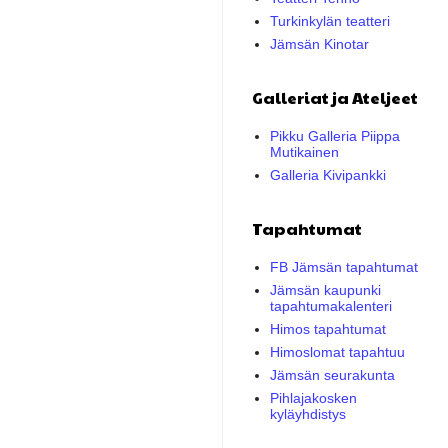
Turkinkylän teatteri
Jämsän Kinotar
Galleriat ja Ateljeet
Pikku Galleria Piippa
Mutikainen
Galleria Kivipankki
Tapahtumat
FB Jämsän tapahtumat
Jämsän kaupunki
tapahtumakalenteri
Himos tapahtumat
Himoslomat tapahtuu
Jämsän seurakunta
Pihlajakosken
kyläyhdistys