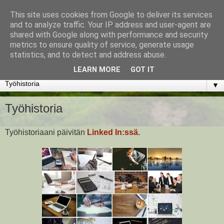
This site uses cookies from Google to deliver its services
www.jyrkikokko.fi
and to analyze traffic. Your IP address and user-agent are
shared with Google along with performance and security
metrics to ensure quality of service, generate usage
Uusi Suunta - Jokainen hetki tarjoaa tilaisuuden muuttaa
statistics, and to detect and address abuse.
suuntaa.
LEARN MORE
GOT IT
▼
Työhistoria
Työhistoriaani päivitän
Linked In:ssä.