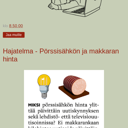
klo
8.50.00
Jaa muille
Hajatelma - Pörssisähkön ja makkaran
hinta