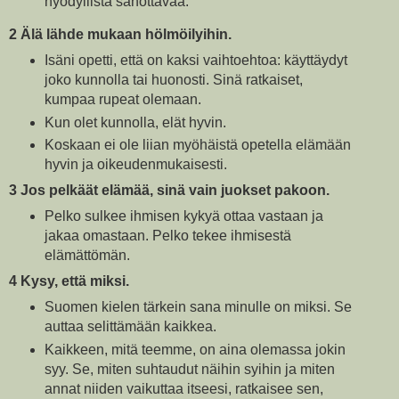
hyödyllistä sanottavaa.
2 Älä lähde mukaan hölmöilyihin.
Isäni opetti, että on kaksi vaihtoehtoa: käyttäydyt
joko kunnolla tai huonosti. Sinä ratkaiset,
kumpaa rupeat olemaan.
Kun olet kunnolla, elät hyvin.
Koskaan ei ole liian myöhäistä opetella elämään
hyvin ja oikeudenmukaisesti.
3 Jos pelkäät elämää, sinä vain juokset pakoon.
Pelko sulkee ihmisen kykyä ottaa vastaan ja
jakaa omastaan. Pelko tekee ihmisestä
elämättömän.
4 Kysy, että miksi.
Suomen kielen tärkein sana minulle on miksi. Se
auttaa selittämään kaikkea.
Kaikkeen, mitä teemme, on aina olemassa jokin
syy. Se, miten suhtaudut näihin syihin ja miten
annat niiden vaikuttaa itseesi, ratkaisee sen,