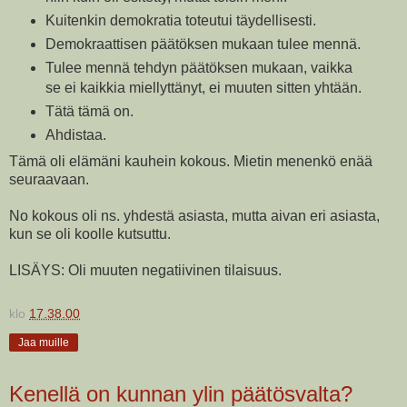
Kuitenkin demokratia toteutui täydellisesti.
Demokraattisen päätöksen mukaan tulee mennä.
Tulee mennä tehdyn päätöksen mukaan, vaikka
se ei kaikkia miellyttänyt, ei muuten sitten yhtään.
Tätä tämä on.
Ahdistaa.
Tämä oli elämäni kauhein kokous. Mietin menenkö enää
seuraavaan.
No kokous oli ns. yhdestä asiasta, mutta aivan eri asiasta,
kun se oli koolle kutsuttu.
LISÄYS: Oli muuten negatiivinen tilaisuus.
klo
17.38.00
Jaa muille
Kenellä on kunnan ylin päätösvalta?