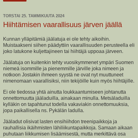
TORSTAI 25. TAMMIKUUTA 2024
Hiihtämisen vaarallisuus järven jäällä
Kunnan ylläpitämiä jäälatuja ei ole tehty aikoihin.
Muistaakseni siihen päädyttiin vaarallisuuden perusteella eli
joko latukone kuljettajineen tai hiihtäjä uppoaa järveen.
Jäälatuja on kuitenkin tehty vuosikymmenet ympäri Suomen
niemeä isommille ja pienemmille järville joka nimeen ja
notkoon Jostakin ihmeen syystä ne ovat nyt muuttuneet
nimenomaan vaarallisiksi, niin tekijöille kuin myös hiihtäjille.
Ei ole tiedossa yhtä ainutta loukkaantumiseen johtanutta
onnettomuutta jääladuilla, ainakaan minulla. Metsäladuilla
kylläkin on tapahtunut todella vakaviakin onnettomuuksia,
jopa paikallisella ns. Pykälän ladulla.
Jääladut olisivat lasten ensihiihdon treenipaikkoja ja
rauhallisia ikäihmisten lähiliikuntapaikkoja. Samaan aikaan
puhutaan liikkumisen lisäämisestä, mutta merkittävä osa