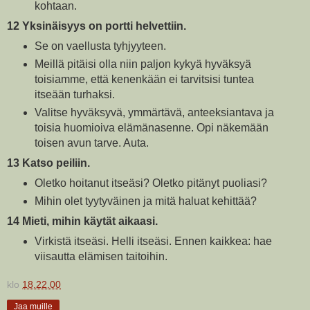
kohtaan.
12 Yksinäisyys on portti helvettiin.
Se on vaellusta tyhjyyteen.
Meillä pitäisi olla niin paljon kykyä hyväksyä
toisiamme, että kenenkään ei tarvitsisi tuntea
itseään turhaksi.
Valitse hyväksyvä, ymmärtävä, anteeksiantava ja
toisia huomioiva elämänasenne. Opi näkemään
toisen avun tarve. Auta.
13 Katso peiliin.
Oletko hoitanut itseäsi? Oletko pitänyt puoliasi?
Mihin olet tyytyväinen ja mitä haluat kehittää?
14 Mieti, mihin käytät aikaasi.
Virkistä itseäsi. Helli itseäsi. Ennen kaikkea: hae
viisautta elämisen taitoihin.
klo
18.22.00
Jaa muille