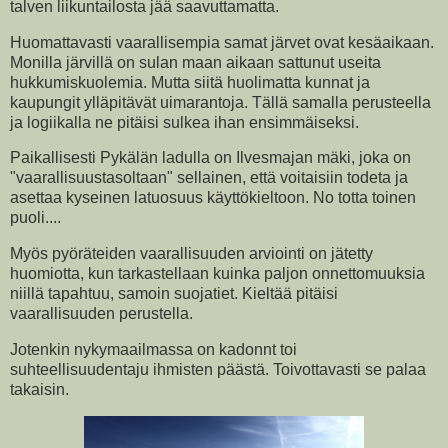
talven liikuntailosta jää saavuttamatta.
Huomattavasti vaarallisempia samat järvet ovat kesäaikaan.
Monilla järvillä on sulan maan aikaan sattunut useita
hukkumiskuolemia. Mutta siitä huolimatta kunnat ja
kaupungit ylläpitävät uimarantoja. Tällä samalla perusteella
ja logiikalla ne pitäisi sulkea ihan ensimmäiseksi.
Paikallisesti Pykälän ladulla on Ilvesmajan mäki, joka on
"vaarallisuustasoltaan" sellainen, että voitaisiin todeta ja
asettaa kyseinen latuosuus käyttökieltoon. No totta toinen
puoli....
Myös pyöräteiden vaarallisuuden arviointi on jätetty
huomiotta, kun tarkastellaan kuinka paljon onnettomuuksia
niillä tapahtuu, samoin suojatiet. Kieltää pitäisi
vaarallisuuden perustella.
Jotenkin nykymaailmassa on kadonnt toi
suhteellisuudentaju ihmisten päästä. Toivottavasti se palaa
takaisin.