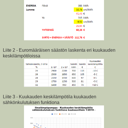
Liite 2 - Euromääräisen säästön laskenta eri kuukauden
keskilämpötiloissa
Liite 3 - Kuukauden keskilämpötila kuukauden
sähkönkulutuksen funktiona