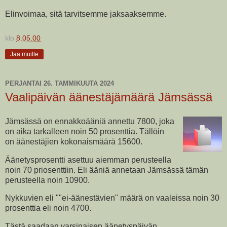
Elinvoimaa, sitä tarvitsemme jaksaaksemme.
klo
8.05.00
Jaa muille
PERJANTAI 26. TAMMIKUUTA 2024
Vaalipäivän äänestäjämäärä Jämsässä
Jämsässä on ennakkoääniä annettu 7800, joka
on aika tarkalleen noin 50 prosenttia. Tällöin
on äänestäjien kokonaismäärä 15600.
Äänetysprosentti asettuu aiemman perusteella
noin 70 priosenttiin. Eli ääniä annetaan Jämsässä tämän
perusteella noin 10900.
Nykkuvien eli ""ei-äänestävien" määrä on vaaleissa noin 30
prosenttia eli noin 4700.
Tästä saadaan varsinaisen äänetyspäivän