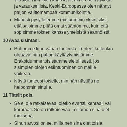
ja varauksellisia. Keski-Euroopassa olen nähnyt
paljon välittömämpää kommunikointia.
Monesti pysyttelemme mieluummin yksin siksi,
että saisimme pitää omat sääntömme, kuin että
sopisimme toisten kanssa yhteisistä säännöistä.
10 Avaa sisintäsi.
Puhumme liian vähän tunteista. Tunteet kuitenkin
ohjaavat niin paljon käyttäytymistämme.
Erakoidumme toisistamme sielullisesti, jos
sisimpien olojen esiintuominen on meille
vaikeaa.
Näytä tunteesi toiselle, niin hän näyttää ne
helpommin sinulle.
11 Tittelit pois.
Se ei ole ratkaisevaa, oletko eversti, kenraali vai
korpraali. Se on ratkaisevaa, millainen sinä olet
ihmisenä.
Sinun arvosi on se, millainen sinä olet toisia