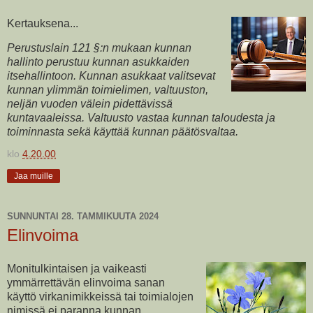
Kertauksena...
Perustuslain 121 §:n mukaan kunnan
hallinto perustuu kunnan asukkaiden
itsehallintoon. Kunnan asukkaat valitsevat
kunnan ylimmän toimielimen, valtuuston,
neljän vuoden välein pidettävissä
kuntavaaleissa. Valtuusto vastaa kunnan taloudesta ja
toiminnasta sekä käyttää kunnan päätösvaltaa.
klo
4.20.00
Jaa muille
SUNNUNTAI 28. TAMMIKUUTA 2024
Elinvoima
Monitulkintaisen ja vaikeasti
ymmärrettävän elinvoima sanan
käyttö virkanimikkeissä tai toimialojen
nimissä ei paranna kunnan