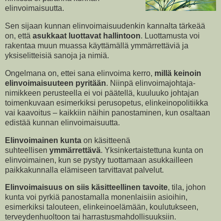
elinvoimaisuutta.
Sen sijaan kunnan elinvoimaisuudenkin kannalta tärkeää
on, että
asukkaat luottavat hallintoon
. Luottamusta voi
rakentaa muun muassa käyttämällä ymmärrettäviä ja
yksiselitteisiä sanoja ja nimiä.
Ongelmana on, ettei sana elinvoima kerro,
millä keinoin
elinvoimaisuuteen pyritään
. Niinpä elinvoimajohtaja-
nimikkeen perusteella ei voi päätellä, kuuluuko johtajan
toimenkuvaan esimerkiksi perusopetus, elinkeinopolitiikka
vai kaavoitus ‒ kaikkiin näihin panostaminen, kun osaltaan
edistää kunnan elinvoimaisuutta.
Elinvoimainen kunta
on käsitteenä
suhteellisen
ymmärrettävä
. Yksinkertaistettuna kunta on
elinvoimainen, kun se pystyy tuottamaan asukkailleen
paikkakunnalla elämiseen tarvittavat palvelut.
Elinvoimaisuus on siis käsitteellinen tavoite
, tila, johon
kunta voi pyrkiä panostamalla monenlaisiin asioihin,
esimerkiksi talouteen, elinkeinoelämään, koulutukseen,
terveydenhuoltoon tai harrastusmahdollisuuksiin.