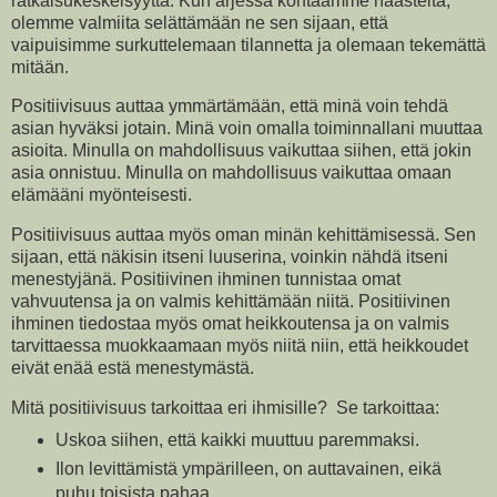
ratkaisukeskeisyyttä. Kun arjessa kohtaamme haasteita,
olemme valmiita selättämään ne sen sijaan, että
vaipuisimme surkuttelemaan tilannetta ja olemaan tekemättä
mitään.
Positiivisuus auttaa ymmärtämään, että minä voin tehdä
asian hyväksi jotain. Minä voin omalla toiminnallani muuttaa
asioita. Minulla on mahdollisuus vaikuttaa siihen, että jokin
asia onnistuu. Minulla on mahdollisuus vaikuttaa omaan
elämääni myönteisesti.
Positiivisuus auttaa myös oman minän kehittämisessä. Sen
sijaan, että näkisin itseni luuserina, voinkin nähdä itseni
menestyjänä. Positiivinen ihminen tunnistaa omat
vahvuutensa ja on valmis kehittämään niitä. Positiivinen
ihminen tiedostaa myös omat heikkoutensa ja on valmis
tarvittaessa muokkaamaan myös niitä niin, että heikkoudet
eivät enää estä menestymästä.
Mitä positiivisuus tarkoittaa eri ihmisille? Se tarkoittaa:
Uskoa siihen, että kaikki muuttuu paremmaksi.
Ilon levittämistä ympärilleen, on auttavainen, eikä
puhu toisista pahaa.