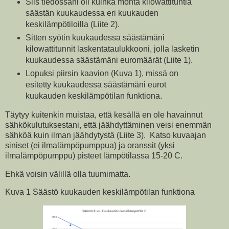
Siis tiedossani oli kuinka monta kilowattituntia
säästän kuukaudessa eri kuukauden
keskilämpötiloilla (Liite 2).
Sitten syötin kuukaudessa säästämäni
kilowattitunnit laskentataulukkooni, jolla lasketin
kuukaudessa säästämäni euromäärät (Liite 1).
Lopuksi piirsin kaavion (Kuva 1), missä on
esitetty kuukaudessa säästämäni eurot
kuukauden keskilämpötilan funktiona.
Täytyy kuitenkin muistaa, että kesällä en ole havainnut
sähkökulutuksestani, että jäähdyttäminen veisi enemmän
sähköä kuin ilman jäähdytystä (Liite 3). Katso kuvaajan
siniset (ei ilmalämpöpumppua) ja oranssit (yksi
ilmalämpöpumppu) pisteet lämpötilassa 15-20 C.
Ehkä voisin välillä olla tuumimatta.
Kuva 1 Säästö kuukauden keskilämpötilan funktiona