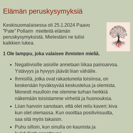
Elämän peruskysymyksiä
Keskisuomalaisessa oli 25.1.2024 Paavo
”Pate” Pollarin mietteitä elämän
peruskysymyksistä. Mielestäni ne tulisi
kaikkien lukea.
1 Ole lamppu, joka valaisee ihmisten mieliä.
Negatiivisille asioille annetaan liikaa painoarvoa.
Ystävyys ja hyvyys jäävät liian vähälle.
Ihmisillä, jotka ovat rakastuneita toisiinsa, on
keskenään hyväksyvää keskustelua ja olemista.
Monesti muulloin me olemme turhan herkkiä
näkemään toisistamme virheitä ja huonouksia.
Liian harvoin sanotaan, että olet reilu kaveri; kiva
kun olet olemassa. Kun osoittaa positiviisuutta,
saa sitä myös takaisin.
Puhu silloin, kun sinulla on kaunista ja