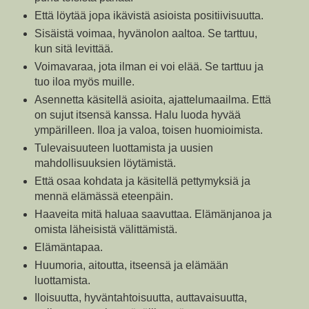
Että löytää jopa ikävistä asioista positiivisuutta.
Sisäistä voimaa, hyvänolon aaltoa. Se tarttuu,
kun sitä levittää.
Voimavaraa, jota ilman ei voi elää. Se tarttuu ja
tuo iloa myös muille.
Asennetta käsitellä asioita, ajattelumaailma. Että
on sujut itsensä kanssa. Halu luoda hyvää
ympärilleen. Iloa ja valoa, toisen huomioimista.
Tulevaisuuteen luottamista ja uusien
mahdollisuuksien löytämistä.
Että osaa kohdata ja käsitellä pettymyksiä ja
mennä elämässä eteenpäin.
Haaveita mitä haluaa saavuttaa. Elämänjanoa ja
omista läheisistä välittämistä.
Elämäntapaa.
Huumoria, aitoutta, itseensä ja elämään
luottamista.
Iloisuutta, hyväntahtoisuutta, auttavaisuutta,