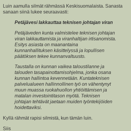
Luin aamulla silmät rähmässä Keskisuomalaista. Sanasta
sanaan siinä lukee seuraavasti:
Petäjävesi lakkauttaa teknisen johtajan viran
Petäjäveden kunta valmistelee teknisen johtajan
viran lakkauttamista ja viranhaltijan irtisanomista.
Esitys asiasta on maanantaina
kunnanhallituksen käsittelyssä ja lopullisen
päätöksen tekee kunnanvaltuusto.
Taustalla on kunnan vaikea taloustilanne ja
talouden tasapainottamisohjelma, jonka osana
kunnan hallintoa kevennetään. Kuntateknisen
palvelualueen hallinnollinen työ on vähentynyt
muun muassa ruokahuollon yhtiöittämisen ja
matalan investointitason myötä. Teknisen
johtajan tehtävät jaetaan muiden työntekijöiden
hoidettaviksi.
Kyllä rähmät rapisi silmistä, kun tämän luin.
Siis