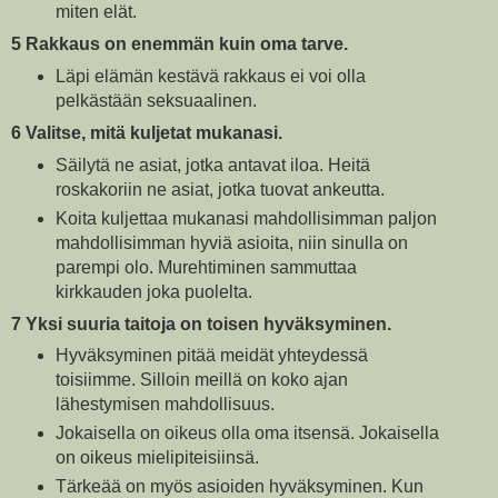
miten elät.
5 Rakkaus on enemmän kuin oma tarve.
Läpi elämän kestävä rakkaus ei voi olla
pelkästään seksuaalinen.
6 Valitse, mitä kuljetat mukanasi.
Säilytä ne asiat, jotka antavat iloa. Heitä
roskakoriin ne asiat, jotka tuovat ankeutta.
Koita kuljettaa mukanasi mahdollisimman paljon
mahdollisimman hyviä asioita, niin sinulla on
parempi olo. Murehtiminen sammuttaa
kirkkauden joka puolelta.
7 Yksi suuria taitoja on toisen hyväksyminen.
Hyväksyminen pitää meidät yhteydessä
toisiimme. Silloin meillä on koko ajan
lähestymisen mahdollisuus.
Jokaisella on oikeus olla oma itsensä. Jokaisella
on oikeus mielipiteisiinsä.
Tärkeää on myös asioiden hyväksyminen. Kun