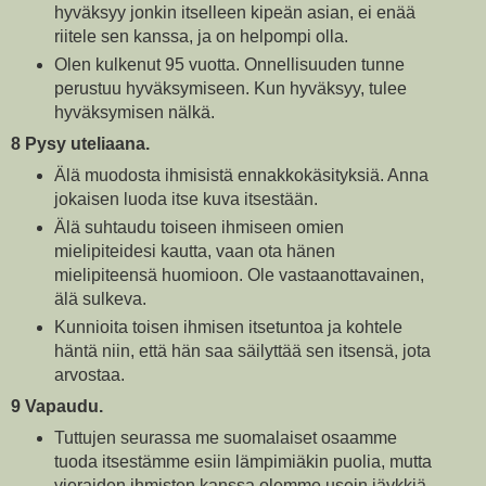
hyväksyy jonkin itselleen kipeän asian, ei enää
riitele sen kanssa, ja on helpompi olla.
Olen kulkenut 95 vuotta. Onnellisuuden tunne
perustuu hyväksymiseen. Kun hyväksyy, tulee
hyväksymisen nälkä.
8 Pysy uteliaana.
Älä muodosta ihmisistä ennakkokäsityksiä. Anna
jokaisen luoda itse kuva itsestään.
Älä suhtaudu toiseen ihmiseen omien
mielipiteidesi kautta, vaan ota hänen
mielipiteensä huomioon. Ole vastaanottavainen,
älä sulkeva.
Kunnioita toisen ihmisen itsetuntoa ja kohtele
häntä niin, että hän saa säilyttää sen itsensä, jota
arvostaa.
9 Vapaudu.
Tuttujen seurassa me suomalaiset osaamme
tuoda itsestämme esiin lämpimiäkin puolia, mutta
vieraiden ihmisten kanssa olemme usein jäykkiä