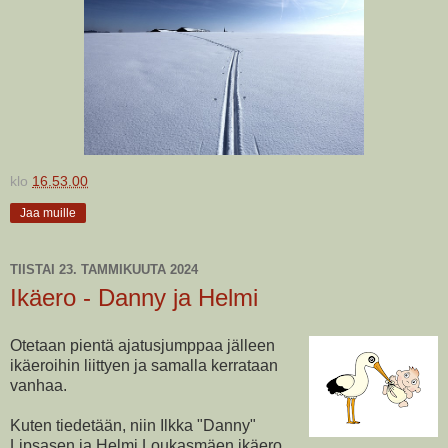
klo
16.53.00
Jaa muille
TIISTAI 23. TAMMIKUUTA 2024
Ikäero - Danny ja Helmi
Otetaan pientä ajatusjumppaa jälleen
ikäeroihin liittyen ja samalla kerrataan
vanhaa.
Kuten tiedetään, niin Ilkka "Danny"
Lipsasen ja Helmi Loukasmäen ikäero