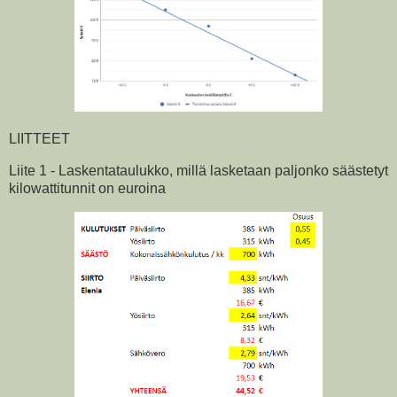
LIITTEET
Liite 1 - Laskentataulukko, millä lasketaan paljonko säästetyt
kilowattitunnit on euroina