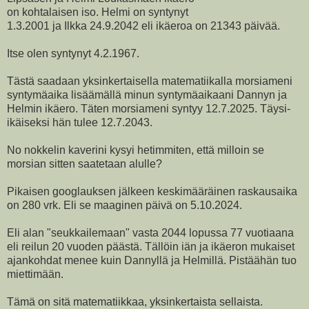
on kohtalaisen iso. Helmi on syntynyt
1.3.2001 ja Ilkka 24.9.2042 eli ikäeroa on 21343 päivää.
Itse olen syntynyt 4.2.1967.
Tästä saadaan yksinkertaisella matematiikalla morsiameni
syntymäaika lisäämällä minun syntymäaikaani Dannyn ja
Helmin ikäero. Täten morsiameni syntyy 12.7.2025. Täysi-
ikäiseksi hän tulee 12.7.2043.
No nokkelin kaverini kysyi hetimmiten, että milloin se
morsian sitten saatetaan alulle?
Pikaisen googlauksen jälkeen keskimääräinen raskausaika
on 280 vrk. Eli se maaginen päivä on 5.10.2024.
Eli alan "seukkailemaan" vasta 2044 lopussa 77 vuotiaana
eli reilun 20 vuoden päästä. Tällöin iän ja ikäeron mukaiset
ajankohdat menee kuin Dannyllä ja Helmillä. Pistäähän tuo
miettimään.
Tämä on sitä matematiikkaa, yksinkertaista sellaista.