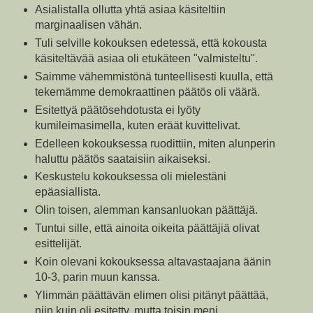
Asialistalla ollutta yhtä asiaa käsiteltiin
marginaalisen vähän.
Tuli selville kokouksen edetessä, että kokousta
käsiteltävää asiaa oli etukäteen "valmisteltu".
Saimme vähemmistönä tunteellisesti kuulla, että
tekemämme demokraattinen päätös oli väärä.
Esitettyä päätösehdotusta ei lyöty
kumileimasimella, kuten eräät kuvittelivat.
Edelleen kokouksessa ruodittiin, miten alunperin
haluttu päätös saataisiin aikaiseksi.
Keskustelu kokouksessa oli mielestäni
epäasiallista.
Olin toisen, alemman kansanluokan päättäjä.
Tuntui sille, että ainoita oikeita päättäjiä olivat
esittelijät.
Koin olevani kokouksessa altavastaajana äänin
10-3, parin muun kanssa.
Ylimmän päättävän elimen olisi pitänyt päättää,
niin kuin oli esitetty, mutta toisin meni.