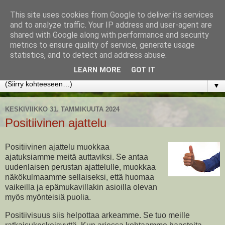
This site uses cookies from Google to deliver its services
www.jyrkikokko.fi
and to analyze traffic. Your IP address and user-agent are
shared with Google along with performance and security
metrics to ensure quality of service, generate usage
Uusi Suunta - Jokainen hetki tarjoaa tilaisuuden muuttaa
statistics, and to detect and address abuse.
suuntaa.
LEARN MORE
GOT IT
▼
KESKIVIIKKO 31. TAMMIKUUTA 2024
Positiivinen ajattelu
Positiivinen ajattelu muokkaa
ajatuksiamme meitä auttaviksi. Se antaa
uudenlaisen perustan ajattelulle, muokkaa
näkökulmaamme sellaiseksi, että huomaa
vaikeilla ja epämukavillakin asioilla olevan
myös myönteisiä puolia.
Positiivisuus siis helpottaa arkeamme. Se tuo meille