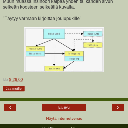
Muun muassa insinööri kaipaa yhden tai kahden sivun
selkeän koosteen selkeällä kuvalla.
"Täytyy varmaan kirjoittaa joulupukille"
klo
9.26.00
Jaa muille
‹
›
Etusivu
Näytä internetversio