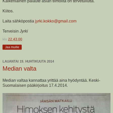
Kaikenlainen palaute asian tiimoilta on tervetullutta.
Kiitos.
Laita sähköpostia
jyrki.kokko@gmail.com
Terveisin
Jyrki
klo
22.43.00
Jaa muille
LAUANTAI 19. HUHTIKUUTA 2014
Median valta
Median valtaa kannattaa yrittää aina hyödyntää. Keski-
Suomalaisen pääkirjoitus 17.4.2014.