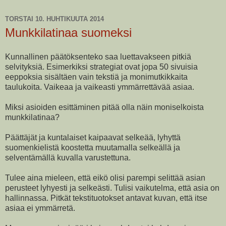
TORSTAI 10. HUHTIKUUTA 2014
Munkkilatinaa suomeksi
Kunnallinen päätöksenteko saa luettavakseen pitkiä
selvityksiä. Esimerkiksi strategiat ovat jopa 50 sivuisia
eeppoksia sisältäen vain tekstiä ja monimutkikkaita
taulukoita. Vaikeaa ja vaikeasti ymmärrettävää asiaa.
Miksi asioiden esittäminen pitää olla näin moniselkoista
munkkilatinaa?
Päättäjät ja kuntalaiset kaipaavat selkeää, lyhyttä
suomenkielistä koostetta muutamalla selkeällä ja
selventämällä kuvalla varustettuna.
Tulee aina mieleen, että eikö olisi parempi selittää asian
perusteet lyhyesti ja selkeästi. Tulisi vaikutelma, että asia on
hallinnassa. Pitkät tekstituotokset antavat kuvan, että itse
asiaa ei ymmärretä.