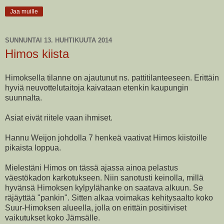
Jaa muille
SUNNUNTAI 13. HUHTIKUUTA 2014
Himos kiista
Himoksella tilanne on ajautunut ns. pattitilanteeseen. Erittäin
hyviä neuvottelutaitoja kaivataan etenkin kaupungin
suunnalta.
Asiat eivät riitele vaan ihmiset.
Hannu Weijon johdolla 7 henkeä vaativat Himos kiistoille
pikaista loppua.
Mielestäni Himos on tässä ajassa ainoa pelastus
väestökadon karkotukseen. Niin sanotusti keinolla, millä
hyvänsä Himoksen kylpylähanke on saatava alkuun. Se
räjäyttää "pankin". Sitten alkaa voimakas kehitysaalto koko
Suur-Himoksen alueella, jolla on erittäin positiiviset
vaikutukset koko Jämsälle.