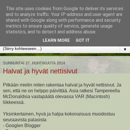
This site uses cookies from Google to deliver its services
www.jyrkikokko.fi
and to analyze traffic. Your IP address and user-agent are
shared with Google along with performance and security
metrics to ensure quality of service, generate usage
Uusi Suunta - Jokainen hetki tarjoaa tilaisuuden muuttaa
statistics, and to detect and address abuse.
suuntaa.
LEARN MORE
GOT IT
▼
SUNNUNTAI 27. HUHTIKUUTA 2014
Halvat ja hyvät nettisivut
Pitkään mietin miten rakentaa halvat ja hyvät nettisivut. Ja
sen, että ne on helppo päivittää. Asia ratkesi Tampereella
McDonaldsia vastapäätä olevassa VAR (Macintosh)
liikkeessä.
Yksinkertainen, hyvä ja halpa kokonaisuus muodostuu
seuraavista palasista
- Googlen Blogger