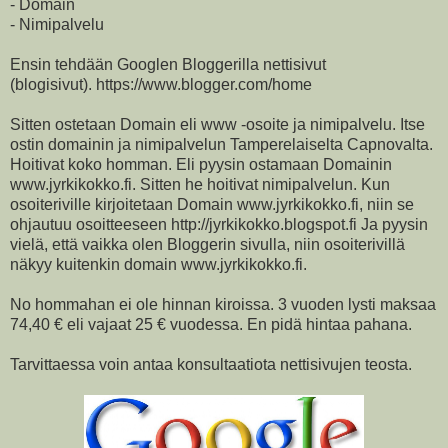
- Domain
- Nimipalvelu
Ensin tehdään Googlen Bloggerilla nettisivut
(blogisivut). https://www.blogger.com/home
Sitten ostetaan Domain eli www -osoite ja nimipalvelu. Itse
ostin domainin ja nimipalvelun Tamperelaiselta Capnovalta.
Hoitivat koko homman. Eli pyysin ostamaan Domainin
www.jyrkikokko.fi. Sitten he hoitivat nimipalvelun. Kun
osoiteriville kirjoitetaan Domain www.jyrkikokko.fi, niin se
ohjautuu osoitteeseen http://jyrkikokko.blogspot.fi Ja pyysin
vielä, että vaikka olen Bloggerin sivulla, niin osoiterivillä
näkyy kuitenkin domain www.jyrkikokko.fi.
No hommahan ei ole hinnan kiroissa. 3 vuoden lysti maksaa
74,40 € eli vajaat 25 € vuodessa. En pidä hintaa pahana.
Tarvittaessa voin antaa konsultaatiota nettisivujen teosta.