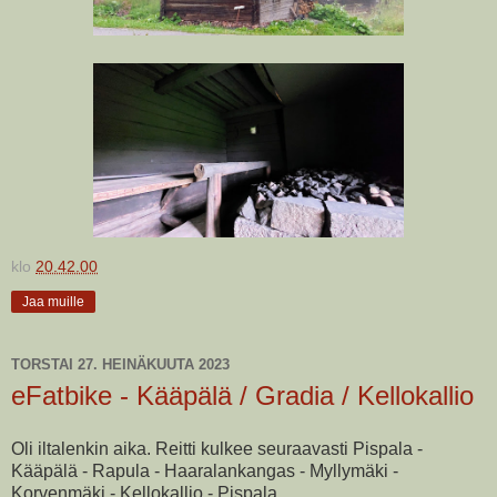
klo
20.42.00
Jaa muille
TORSTAI 27. HEINÄKUUTA 2023
eFatbike - Kääpälä / Gradia / Kellokallio
Oli iltalenkin aika. Reitti kulkee seuraavasti Pispala -
Kääpälä - Rapula - Haaralankangas - Myllymäki -
Korvenmäki - Kellokallio - Pispala.