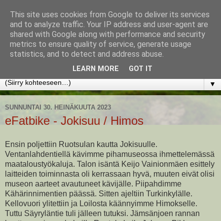
This site uses cookies from Google to deliver its services
www.jyrkikokko.fi
and to analyze traffic. Your IP address and user-agent are
shared with Google along with performance and security
metrics to ensure quality of service, generate usage
Uusi Suunta - Jokainen hetki tarjoaa tilaisuuden muuttaa
statistics, and to detect and address abuse.
suuntaa.
LEARN MORE
GOT IT
▼
SUNNUNTAI 30. HEINÄKUUTA 2023
eFatbike - Jokisuu / Himos
Ensin poljettiin Ruotsulan kautta Jokisuulle.
Ventanlahdentiellä kävimme pihamuseossa ihmettelemässä
maataloustyökaluja. Talon isäntä Keijo Vainionmäen esittely
laitteiden toiminnasta oli kerrassaan hyvä, muuten eivät olisi
museon aarteet avautuneet kävijälle. Piipahdimme
Kähärinnimentien päässä. Sitten ajeltiin Turkinkylälle.
Kellovuori ylitettiin ja Loilosta käännyimme Himokselle.
Tuttu Säyryläntie tuli jälleen tutuksi. Jämsänjoen rannan