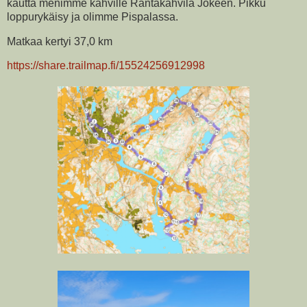
kautta menimme kahville Rantakahvila Jokeen. Pikku
loppurykäisy ja olimme Pispalassa.
Matkaa kertyi 37,0 km
https://share.trailmap.fi/15524256912998