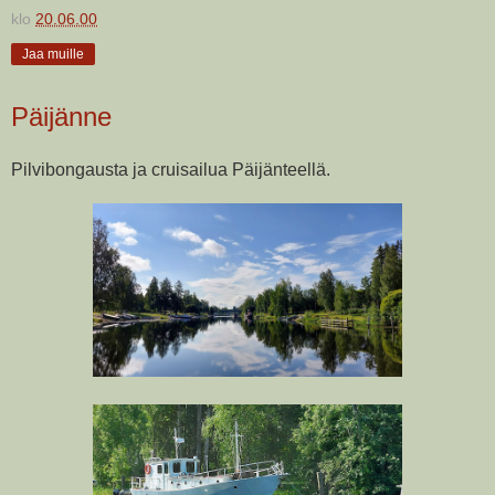
klo
20.06.00
Jaa muille
Päijänne
Pilvibongausta ja cruisailua Päijänteellä.