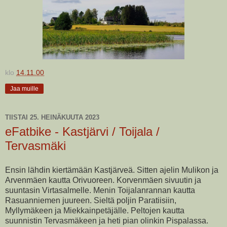
klo
14.11.00
Jaa muille
TIISTAI 25. HEINÄKUUTA 2023
eFatbike - Kastjärvi / Toijala /
Tervasmäki
Ensin lähdin kiertämään Kastjärveä. Sitten ajelin Mulikon ja
Arvenmäen kautta Orivuoreen. Korvenmäen sivuutin ja
suuntasin Virtasalmelle. Menin Toijalanrannan kautta
Rasuanniemen juureen. Sieltä poljin Paratiisiin,
Myllymäkeen ja Miekkainpetäjälle. Peltojen kautta
suunnistin Tervasmäkeen ja heti pian olinkin Pispalassa.