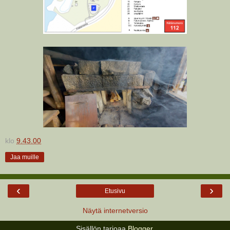
klo
9.43.00
Jaa muille
‹
›
Etusivu
Näytä internetversio
Sisällön tarjoaa
Blogger
.