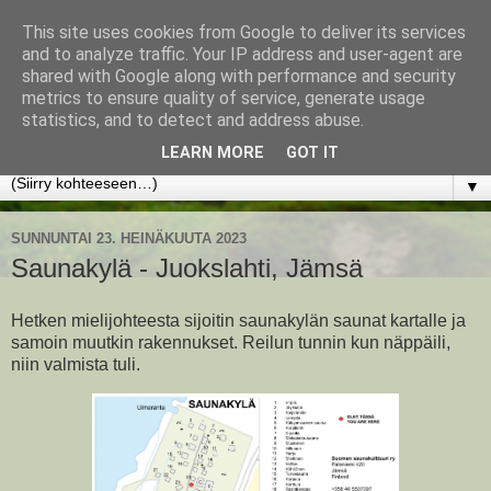
This site uses cookies from Google to deliver its services
www.jyrkikokko.fi
and to analyze traffic. Your IP address and user-agent are
shared with Google along with performance and security
metrics to ensure quality of service, generate usage
Uusi Suunta - Jokainen hetki tarjoaa tilaisuuden muuttaa
statistics, and to detect and address abuse.
suuntaa.
LEARN MORE
GOT IT
▼
SUNNUNTAI 23. HEINÄKUUTA 2023
Saunakylä - Juokslahti, Jämsä
Hetken mielijohteesta sijoitin saunakylän saunat kartalle ja
samoin muutkin rakennukset. Reilun tunnin kun näppäili,
niin valmista tuli.