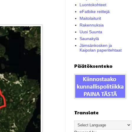
Luontokohteet
eFatbike reittejä
Maitolaiturit
Rakennuksia
Uusi Suunta
Saunakylä
Jämsänkosken ja
Kaipolan paperitehtaat
Päätöksenteko
Translate