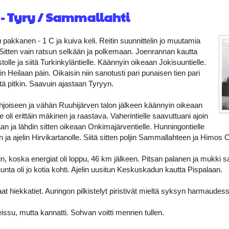
 - Tyry / Sammallahti
 pakkanen - 1 C ja kuiva keli. Reitin suunnittelin jo muutamia
Sitten vain ratsun selkään ja polkemaan. Joenrannan kautta
tolle ja siitä Turkinkyläntielle. Käännyin oikeaan Jokisuuntielle.
lin Heilaan päin. Oikaisin niin sanotusti pari punaisen tien pari
tä pitkin. Saavuin ajastaan Tyryyn.
ohjoiseen ja vähän Ruuhijärven talon jälkeen käännyin oikeaan
ie oli erittäin mäkinen ja raastava. Vaherintielle saavuttuani ajoin
 ja lähdin sitten oikeaan Onkimajärventielle. Hunningontielle
ja ajelin Hirvikartanolle. Siitä sitten poljin Sammallahteen ja Himos Ce
in, koska energiat oli loppu, 46 km jälkeen. Pitsan palanen ja mukki 
unta oli jo kotia kohti. Ajelin uusitun Keskuskadun kautta Pispalaan.
at hiekkatiet. Auringon pilkistelyt piristivät mieltä syksyn harmaudes
eissu, mutta kannatti. Sohvan voitti mennen tullen.