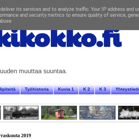
eliver its services and to analyze traffic. Your IP address and 
ormance and security metrics to ensure quality of service, gen
abuse.
ikokko.fi
aisuuden muuttaa suuntaa.
ipiteitä
Työhistoria
Kuvia 1
K 2
K 3
Yhteystied
rraskuuta 2019