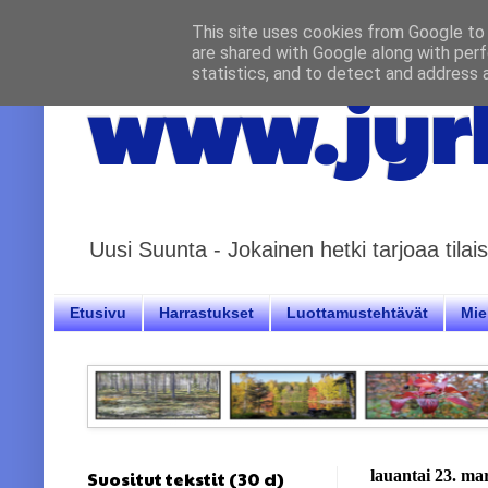
This site uses cookies from Google to d
are shared with Google along with perf
statistics, and to detect and address 
www.jyrk
Uusi Suunta - Jokainen hetki tarjoaa til
Etusivu
Harrastukset
Luottamustehtävät
Miel
Suositut tekstit (30 d)
lauantai 23. ma