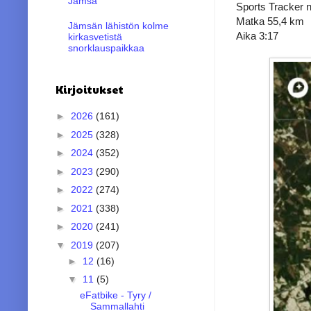
Jämsä
Sports Tracker n
Matka 55,4 km
Jämsän lähistön kolme
Aika 3:17
kirkasvetistä
snorklauspaikkaa
Kirjoitukset
►
2026
(161)
►
2025
(328)
►
2024
(352)
►
2023
(290)
►
2022
(274)
►
2021
(338)
►
2020
(241)
▼
2019
(207)
►
12
(16)
▼
11
(5)
eFatbike - Tyry /
Sammallahti