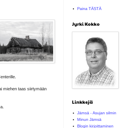
Paina TÄSTÄ
Jyrki Kokko
nterille.
sai miehen taas siirtymään
Linkkejä
sa.
Jämsä - Asujan silmin
Minun Jämsä
Blogin kirjoittaminen