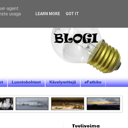
user-agent
erate usage
LEARN MORE
GOT IT
ot
Luontokohteet
Kävelyreittejä
eFatbike
Tuulivoima