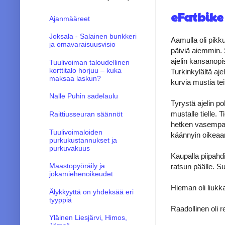
eFatbike
Ajanmääreet
Joksala - Salainen bunkkeri
Aamulla oli pikku
ja omavaraisuusvisio
päiviä aiemmin. 
ajelin kansanopis
Tuulivoiman taloudellinen
korttitalo horjuu – kuka
Turkinkylältä aje
maksaa laskun?
kurvia mustia tei
Nalle Puhin sadelaulu
Tyrystä ajelin p
mustalle tielle. T
Raittiusseuran säännöt
hetken vasempaan
Tuulivoimaloiden
käännyin oikeaan 
purkukustannukset ja
purkuvakuus
Kaupalla piipahd
Maastopyöräily ja
ratsun päälle. Su
jokamiehenoikeudet
Hieman oli liukka
Älykkyyttä on yhdeksää eri
tyyppiä
Raadollinen oli r
Yläinen Liesjärvi, Himos,