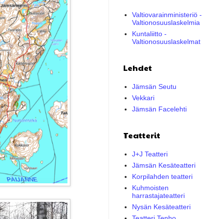
Valtiovarainministeriö -
Valtionosuuslaskelmia
Kuntaliitto -
Valtionosuuslaskelmat
Lehdet
Jämsän Seutu
Vekkari
Jämsän Facelehti
Teatterit
J+J Teatteri
Jämsän Kesäteatteri
Korpilahden teatteri
Kuhmoisten
harrastajateatteri
Nysän Kesäteatteri
Teatteri Tenho