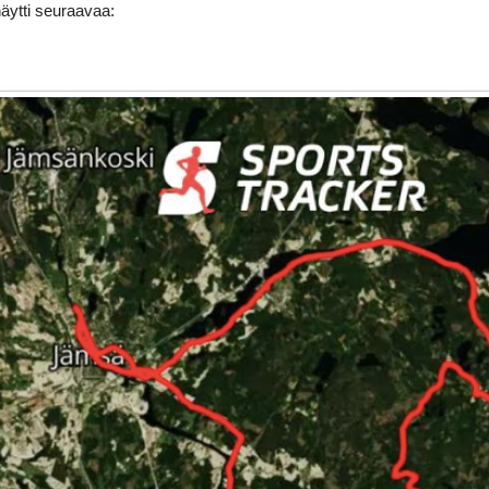
äytti seuraavaa: