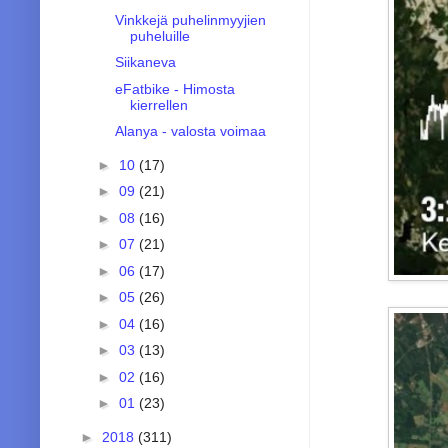
Vinkkejä puhelinmyyjien
puheluille
Siikaneva
eFatbike - Himosta
kierrellen
Alanya - valosta voimaa
►
10
(17)
►
09
(21)
►
08
(16)
►
07
(21)
►
06
(17)
►
05
(26)
►
04
(16)
►
03
(13)
►
02
(16)
►
01
(23)
►
2018
(311)