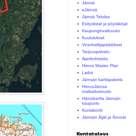
Jämsä
eJämsä
Jämsä Tehdas
Esityslistat ja pöytäkirjat
Kaupunginvaltuusto
Kuulutukset
Viranhaltijapäätökset
Tarjouspalvelu
Ajankohtaista
Himos Master Plan
Ladut
Jämsän karttapalvelu
HimosJämsä
matkailusivusto
Häiriökartta Jämsän
kaupunki
Kuntakortti
Jämsän Äijät ja Ämmät
Kuntatalous