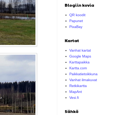
Blogiin kuvia
QR koodit
Papunet
PixaBay
Kartat
Vanhat kartat
Google Maps
Karttapaikka
Kartta.com
Paikkatietoikkuna
Vanhat ilmakuvat
Retkikartta
MapAnt
Vesi.fi
Sähkö