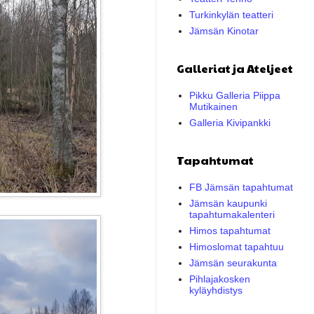
Turkinkylän teatteri
Jämsän Kinotar
Galleriat ja Ateljeet
Pikku Galleria Piippa
Mutikainen
Galleria Kivipankki
Tapahtumat
FB Jämsän tapahtumat
Jämsän kaupunki
tapahtumakalenteri
Himos tapahtumat
Himoslomat tapahtuu
Jämsän seurakunta
Pihlajakosken
kyläyhdistys