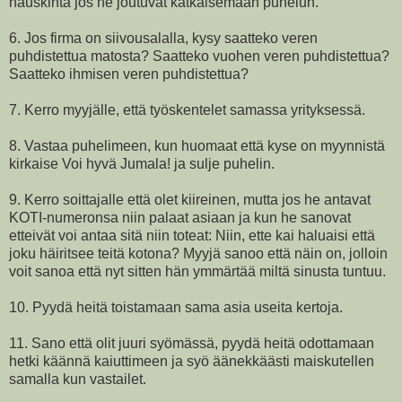
hauskinta jos he joutuvat katkaisemaan puhelun.
6. Jos firma on siivousalalla, kysy saatteko veren
puhdistettua matosta? Saatteko vuohen veren puhdistettua?
Saatteko ihmisen veren puhdistettua?
7. Kerro myyjälle, että työskentelet samassa yrityksessä.
8. Vastaa puhelimeen, kun huomaat että kyse on myynnistä
kirkaise Voi hyvä Jumala! ja sulje puhelin.
9. Kerro soittajalle että olet kiireinen, mutta jos he antavat
KOTI-numeronsa niin palaat asiaan ja kun he sanovat
etteivät voi antaa sitä niin toteat: Niin, ette kai haluaisi että
joku häiritsee teitä kotona? Myyjä sanoo että näin on, jolloin
voit sanoa että nyt sitten hän ymmärtää miltä sinusta tuntuu.
10. Pyydä heitä toistamaan sama asia useita kertoja.
11. Sano että olit juuri syömässä, pyydä heitä odottamaan
hetki käännä kaiuttimeen ja syö äänekkäästi maiskutellen
samalla kun vastailet.