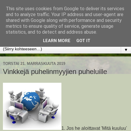
This site uses cookies from Google to deliver its services
www.jyrkikokko.fi
and to analyze traffic. Your IP address and user-agent are
shared with Google along with performance and security
metrics to ensure quality of service, generate usage
Uusi Suunta - Jokainen hetki tarjoaa tilaisuuden muuttaa
statistics, and to detect and address abuse.
suuntaa.
LEARN MORE
GOT IT
▼
TORSTAI 21. MARRASKUUTA 2019
Vinkkejä puhelinmyyjien puheluille
1. Jos he aloittavat 'Mitä kuuluu'