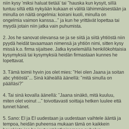
niin kysy 'miksi haluat tietää' tai "hauska kun kysyit, sillä
tuntuu siltä että nykyään kukaan ei välitä lähimmäisestään ja
minulla on näitä ongelmia: koirani kuoli, minulla on
ongelmia vaimon kanssa..." ja kun he yrittävät lopettaa tai
myydä jotain niin jatka vain puhumista.
2. Jos he sanovat olevansa se ja se siitä ja siitä yhtiöstä niin
pyydä heidät tavaamaan nimensä ja yhtiön nimi, sitten kysy
missä k.o. firma sijaitsee. Jatka kyselemällä henkilökohtaisia
kysymyksiä tai kysymyksiä heidän firmastaan kunnes he
lopettavat.
3. Tämä toimii hyvin jos olet mies: "Hei olen Jaana ja soitan
abc yhtiöstä"... Sinä käheällä äänellä: "mitä sinulla on
päälläsi?"
4. Tai sinä kovalla äänellä: "Jaana sinäkö, mitä kuuluu,
miten olet voinut ..." toivottavasti soittaja hetken luulee että
tunnet hänet.
5. Sano: EI ja EI uudestaan ja uudestaan vaihtele ääntä ja
tempoa, heidän puheensa mukaan tämä on kaikkein