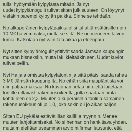
tulisi hyötymään kylpylästä mitään. Ja nyt
uudet kylpylämogulit tulivat sitten julkisuuteen. On löytynyt
vieläkin parempi kylpylän paikka. Sinne se tehdään.
No alkuperäinen kylpyläpaikka olisi tullut jämsäläisille noin
10 M€ halvemmaksi, mutta se siitä. Ne on menneen talven
lumia. Katsotaan nyt vain tätä aikaa ja eteenpäin.
Nyt sitten kylpylämogulit yrittivät saada Jämsän kaupungin
mukaan bisneksiin, mutta laki kieltääkin sen. Uudet kuviot
tulivat peliin.
Nyt Haljala omistaa kylpylätontin ja siitä pitäisi saada rahaa
3 M€ Jämsän kaupungilta. No eihän siitä maapläntistä voi
niin paljoa maksaa. No kuviohan pelaa niin, että laitetaan
tontille riittävästi rakennusoikeutta, jotta saadaan hinta
kohdilleen eli 2,3. Muuten alkuperäisellä tontilla samainen
rakennusoikeus oli jo 1,0, joka sekin oli jo aikas paljon.
Sitten EU pykälät estävät liian kalliilla myynnin. Menee
muuten lahjoittamiseksi. No siihenhän on hankittava yhden,
mutta mielellään useamman arviointifirman lausunto, että