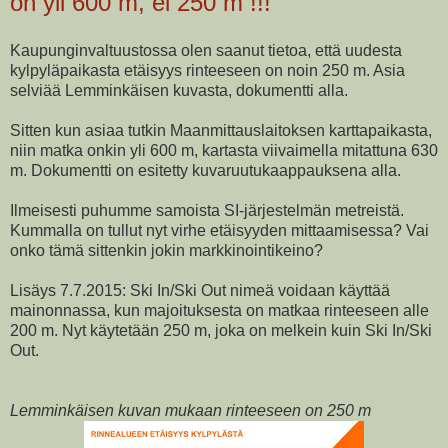
on yli 600 m, ei 250 m !!!
Kaupunginvaltuustossa olen saanut tietoa, että uudesta
kylpyläpaikasta etäisyys rinteeseen on noin 250 m. Asia
selviää Lemminkäisen kuvasta, dokumentti alla.
Sitten kun asiaa tutkin Maanmittauslaitoksen karttapaikasta,
niin matka onkin yli 600 m, kartasta viivaimella mitattuna 630
m. Dokumentti on esitetty kuvaruutukaappauksena alla.
Ilmeisesti puhumme samoista SI-järjestelmän metreistä.
Kummalla on tullut nyt virhe etäisyyden mittaamisessa? Vai
onko tämä sittenkin jokin markkinointikeino?
Lisäys 7.7.2015: Ski In/Ski Out nimeä voidaan käyttää
mainonnassa, kun majoituksesta on matkaa rinteeseen alle
200 m. Nyt käytetään 250 m, joka on melkein kuin Ski In/Ski
Out.
Lemminkäisen kuvan mukaan rinteeseen on 250 m