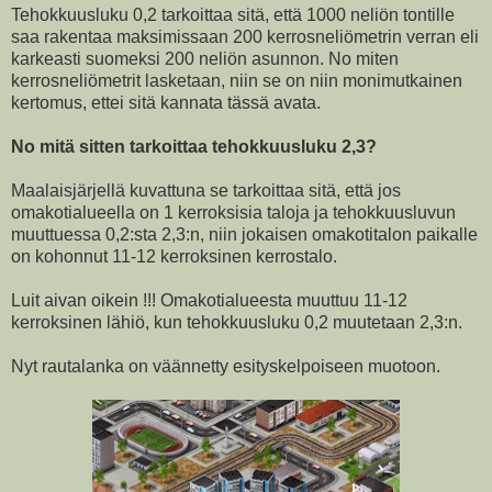
Tehokkuusluku 0,2 tarkoittaa sitä, että 1000 neliön tontille
saa rakentaa maksimissaan 200 kerrosneliömetrin verran eli
karkeasti suomeksi 200 neliön asunnon. No miten
kerrosneliömetrit lasketaan, niin se on niin monimutkainen
kertomus, ettei sitä kannata tässä avata.
No mitä sitten tarkoittaa tehokkuusluku 2,3?
Maalaisjärjellä kuvattuna se tarkoittaa sitä, että jos
omakotialueella on 1 kerroksisia taloja ja tehokkuusluvun
muuttuessa 0,2:sta 2,3:n, niin jokaisen omakotitalon paikalle
on kohonnut 11-12 kerroksinen kerrostalo.
Luit aivan oikein !!! Omakotialueesta muuttuu 11-12
kerroksinen lähiö, kun tehokkuusluku 0,2 muutetaan 2,3:n.
Nyt rautalanka on väännetty esityskelpoiseen muotoon.