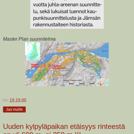
Master Plan suunnitelma
klo
19.19.00
Jaa muille
Uuden kylpyläpaikan etäisyys rinteestä