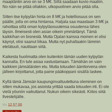
maapläntin arvo on se 3 M€. Sillä saadaan kuvio maaliin.
No näin se pitää ollakkin, ulkopuolinen arvio pitää olla.
Sitten itse kylpylän hinta on 8 M€ ja hotelliosuus on sen
päälle, jolla on oma hintansa. Haljala saa maastaan 3 M€ ja
rahoittaa sillä oman kylpyläosuutensa osuutensa lähes
täysin. Ilmeisesti olen asian oikein ymmärtänyt. Tämä
kaikkihan on bisnestä. Mutta Ojalan kanssa moinen ei olisi
käynyt, olisi saanut liikaa. Mutta nyt puhaltaakin lämmin
etelätuuli, nautitaan siitä.
Kaikesta huolimatta olen kuitenkin tämän uuden kylpylän
kannalla. En tule asiaa vastustamaan. Tämähän on vain
kaikkien jämsäläisten etu. Mutta totuuden äänitorvena olen
jälleen kirjoittanut, jotta paine pääkoppani sisällä laskee.
Kyllä tämä Jämsän kaupunginvaltuutettuna oleminen on
sitten mukavaa, jos asioista yrittää saada totuuden irti. Ei ole
vielä yöuniin vaikuttanut. Nukun oikein sikeästi. Kiitos siitä
Ilvestelijälle.
klo
12.57.00