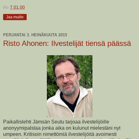
klo
7.01.00
Jaa muille
PERJANTAI 3. HEINÄKUUTA 2015
Risto Ahonen: Ilvestelijät tiensä päässä
Paikallislehti Jämsän Seutu tarjoaa ilvestelijöille
anonyymipalstaa jonka aika on kulunut mielestäni nyt
umpeen. Kritisoin nimettömiä ilvestelijöitä avoimesti