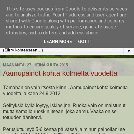
This site uses cookies from Google to deliver its services
www.jyrkikokko.fi
and to analyze traffic. Your IP address and user-agent are
shared with Google along with performance and security
metrics to ensure quality of service, generate usage
Uusi Suunta - Jokainen hetki tarjoaa tilaisuuden muuttaa
statistics, and to detect and address abuse.
suuntaa.
LEARN MORE
GOT IT
▼
MAANANTAI 27. HEINÄKUUTA 2015
Aamupainot kohta kolmelta vuodelta
Tämähän on vain itsestä kiinni. Aamupainot kohta kolmelta
vuodelta, alkaen 24.9.2012.
Selityksiä kyllä löytyy, iskias jne. Ruoka vain on maistunut,
mutta samalla ruoskin itseäni joka aamu. Vaaka on se
totuuden äänitorvi.
Perusjuttu: syö 5-6 kertaa päivässä ja minun painollani se