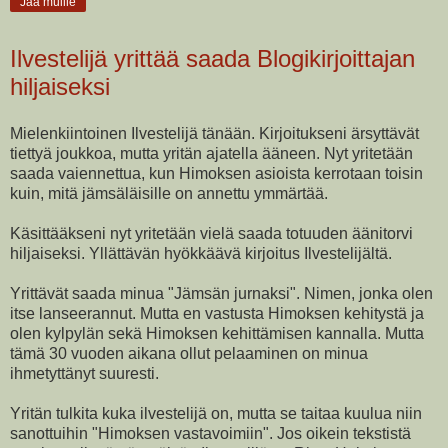
Jaa muille
Ilvestelijä yrittää saada Blogikirjoittajan
hiljaiseksi
Mielenkiintoinen Ilvestelijä tänään. Kirjoitukseni ärsyttävät
tiettyä joukkoa, mutta yritän ajatella ääneen. Nyt yritetään
saada vaiennettua, kun Himoksen asioista kerrotaan toisin
kuin, mitä jämsäläisille on annettu ymmärtää.
Käsittääkseni nyt yritetään vielä saada totuuden äänitorvi
hiljaiseksi. Yllättävän hyökkäävä kirjoitus Ilvestelijältä.
Yrittävät saada minua "Jämsän jurnaksi". Nimen, jonka olen
itse lanseerannut. Mutta en vastusta Himoksen kehitystä ja
olen kylpylän sekä Himoksen kehittämisen kannalla. Mutta
tämä 30 vuoden aikana ollut pelaaminen on minua
ihmetyttänyt suuresti.
Yritän tulkita kuka ilvestelijä on, mutta se taitaa kuulua niin
sanottuihin "Himoksen vastavoimiin". Jos oikein tekstistä