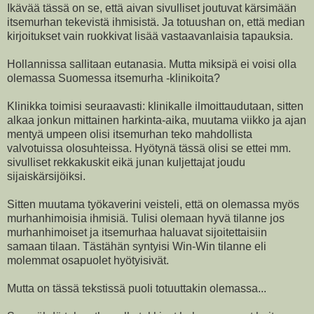
Ikävää tässä on se, että aivan sivulliset joutuvat kärsimään
itsemurhan tekevistä ihmisistä. Ja totuushan on, että median
kirjoitukset vain ruokkivat lisää vastaavanlaisia tapauksia.
Hollannissa sallitaan eutanasia. Mutta miksipä ei voisi olla
olemassa Suomessa itsemurha -klinikoita?
Klinikka toimisi seuraavasti: klinikalle ilmoittaudutaan, sitten
alkaa jonkun mittainen harkinta-aika, muutama viikko ja ajan
mentyä umpeen olisi itsemurhan teko mahdollista
valvotuissa olosuhteissa. Hyötynä tässä olisi se ettei mm.
sivulliset rekkakuskit eikä junan kuljettajat joudu
sijaiskärsijöiksi.
Sitten muutama työkaverini veisteli, että on olemassa myös
murhanhimoisia ihmisiä. Tulisi olemaan hyvä tilanne jos
murhanhimoiset ja itsemurhaa haluavat sijoitettaisiin
samaan tilaan. Tästähän syntyisi Win-Win tilanne eli
molemmat osapuolet hyötyisivät.
Mutta on tässä tekstissä puoli totuuttakin olemassa...