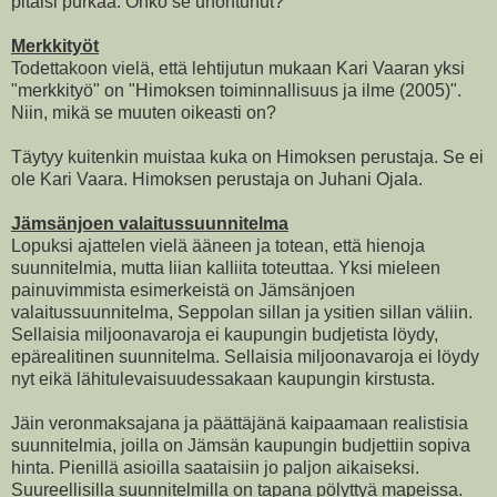
pitäisi purkaa. Onko se unohtunut?
Merkkityöt
Todettakoon vielä, että lehtijutun mukaan Kari Vaaran yksi
"merkkityö" on "Himoksen toiminnallisuus ja ilme (2005)".
Niin, mikä se muuten oikeasti on?
Täytyy kuitenkin muistaa kuka on Himoksen perustaja. Se ei
ole Kari Vaara. Himoksen perustaja on Juhani Ojala.
Jämsänjoen valaitussuunnitelma
Lopuksi ajattelen vielä ääneen ja totean, että hienoja
suunnitelmia, mutta liian kalliita toteuttaa. Yksi mieleen
painuvimmista esimerkeistä on Jämsänjoen
valaitussuunnitelma, Seppolan sillan ja ysitien sillan väliin.
Sellaisia miljoonavaroja ei kaupungin budjetista löydy,
epärealitinen suunnitelma. Sellaisia miljoonavaroja ei löydy
nyt eikä lähitulevaisuudessakaan kaupungin kirstusta.
Jäin veronmaksajana ja päättäjänä kaipaamaan realistisia
suunnitelmia, joilla on Jämsän kaupungin budjettiin sopiva
hinta. Pienillä asioilla saataisiin jo paljon aikaiseksi.
Suureellisilla suunnitelmilla on tapana pölyttyä mapeissa.