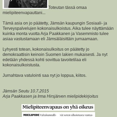
Toteutan tässä omaa
mielipiteenvapauttani...
Tämä asia on jo päätetty, Jämsän kaupungin Sosiaali- ja
Terveyspalvelujen kokonaisulkoistus. Aika tulee näyttämään
kuinka monta vuotta Arja Paakkanen ja Vasemmisto tulee
asiaa vastustamaan eli Jämsäläisittäin jurnaamaan.
Lyhyesti totean, kokonaisulkoitus on päätetty jo
demokraattisin keinoin Suomen lakien mukaisesti. Ja nyt
edetään yhdessä kohti sovittua tavoitetilaa eli
kokonaisulkoistusta.
Jurnahtava vatulointi saa nyt jo loppua, kiitos.
Jämsän Seutu 10.7.2015
Arja Paakkasen ja Irma Hirsjärven mielipidekirjoitus