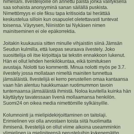
nimelläni. Ilvestelijöille on annettu palsta jonka välityksellä
saa sohaista anonyyminä sanan säilällä puskista.
Nimettömyys ei ole fiksu tapa kritisoida tai herättää
keskustelua silloin kun osapuolet oletettavasti tuntevat
toisensa. Väyrysen, Niinistön tai Nykäsen nimen
mainitseminen ei ole epäkorrektia.
Joitakin kuukausia sitten minulle vihjaistiin siinä Jämsän
Seudun kulmilla, että luepas seuraava ilvestely. Joko
suosittelija oli itse kirjoittaja tai tekstin ennakkoon lukenut.
Hän ei ollut lehden henkilökuntaa, eikä toimituksen
avustaja. Nolotti tuo kommentti. Minua nolotti myös pe 3.7.
ilvestely jossa mollataan nimeltä mainiten tunnettua
jämsäläistä. Ilvestelijä ei kerro perustellen omaa kantaansa
vaan hän alentuu haukkumaan ruotimummon tavoin
tuntemaansa jämsäläistä ihmistä. Noloa kuvitella kuinka hän
käyttäytyy tavatessaan livenä mollaamansa henkilön.
Suomi24 on oikea media nimettömille sylkäisyille.
Kolumnointi ja mielipidekirjoittaminen on taitolaji.
Erimielinen voi olla arvostaen toista siitä huolimatta
ihmisenä. Ilvestelijä on ollut viime aikoina useamminkin
ylimielinen ja mielipiteensä perusteluihin kykenemätön.