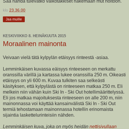
Saa nähdä tulevatko valkotakkiset hakemaan mut hoitoon.
klo
23.36.00
Jaa muille
KESKIVIIKKO 8. HEINÄKUUTA 2015
Moraalinen mainonta
Veivaan vielä tätä kylpylän etäisyys rinteestä -asiaa.
Lemminkäisen kuvassa eäisyys rinteeseen on merkattu
oranssilla värillä ja kartassa lukee oranssilla 250 m. Oikeasti
etäisyys on yli 600 m. Kuvaa tulkiten saa selkeästi
käsityksen, että kylpylästä on rinteeseen matkaa 250 m. Eli
melkein niin vähän kuin Ski In - Ski Out hotellimäärittelyssä.
Eli jos matkaa majoituksesta rinteeseen on alle 200 m, niin
mainonnassa voi käyttää kansainvälistä Ski In - Ski Out
termiä tehostamaan mainonnassa hotellin erinomaista
sijaintia laskettelurinteisiin nähden.
Lemminkäisen kuva, joka on myös heidän
nettisivullaan