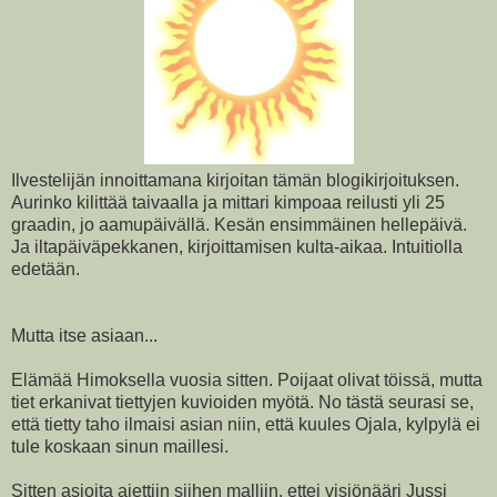
Ilvestelijän innoittamana kirjoitan tämän blogikirjoituksen.
Aurinko kilittää taivaalla ja mittari kimpoaa reilusti yli 25
graadin, jo aamupäivällä. Kesän ensimmäinen hellepäivä.
Ja iltapäiväpekkanen, kirjoittamisen kulta-aikaa. Intuitiolla
edetään.
Mutta itse asiaan...
Elämää Himoksella vuosia sitten. Poijaat olivat töissä, mutta
tiet erkanivat tiettyjen kuvioiden myötä. No tästä seurasi se,
että tietty taho ilmaisi asian niin, että kuules Ojala, kylpylä ei
tule koskaan sinun maillesi.
Sitten asioita ajettiin siihen malliin, ettei visiönääri Jussi