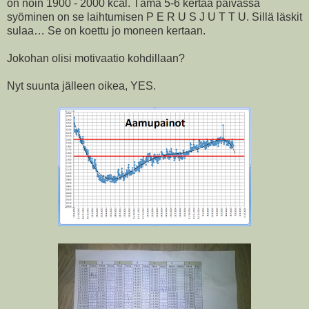
on noin 1900 - 2000 kcal. Tämä 5-6 kertaa päivässä
syöminen on se laihtumisen P E R U S J U T T U. Sillä läskit
sulaa… Se on koettu jo moneen kertaan.
Jokohan olisi motivaatio kohdillaan?
Nyt suunta jälleen oikea, YES.