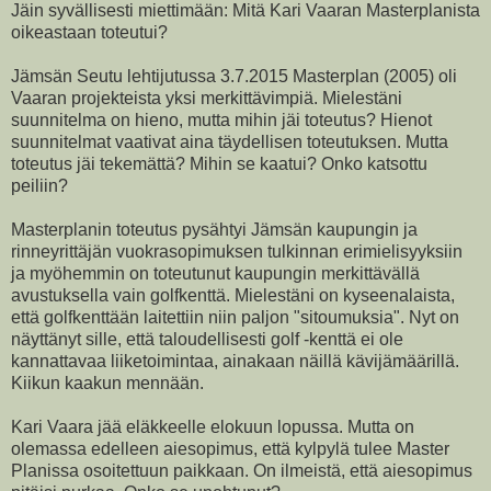
Jäin syvällisesti miettimään: Mitä Kari Vaaran Masterplanista
oikeastaan toteutui?
Jämsän Seutu lehtijutussa 3.7.2015 Masterplan (2005) oli
Vaaran projekteista yksi merkittävimpiä. Mielestäni
suunnitelma on hieno, mutta mihin jäi toteutus? Hienot
suunnitelmat vaativat aina täydellisen toteutuksen. Mutta
toteutus jäi tekemättä? Mihin se kaatui? Onko katsottu
peiliin?
Masterplanin toteutus pysähtyi Jämsän kaupungin ja
rinneyrittäjän vuokrasopimuksen tulkinnan erimielisyyksiin
ja myöhemmin on toteutunut kaupungin merkittävällä
avustuksella vain golfkenttä. Mielestäni on kyseenalaista,
että golfkenttään laitettiin niin paljon "sitoumuksia". Nyt on
näyttänyt sille, että taloudellisesti golf -kenttä ei ole
kannattavaa liiketoimintaa, ainakaan näillä kävijämäärillä.
Kiikun kaakun mennään.
Kari Vaara jää eläkkeelle elokuun lopussa. Mutta on
olemassa edelleen aiesopimus, että kylpylä tulee Master
Planissa osoitettuun paikkaan. On ilmeistä, että aiesopimus