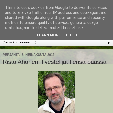
This site uses cookies from Google to deliver its services
www.jyrkikokko.fi
and to analyze traffic. Your IP address and user-agent are
shared with Google along with performance and security
metrics to ensure quality of service, generate usage
Uusi Suunta - Jokainen hetki tarjoaa tilaisuuden muuttaa
statistics, and to detect and address abuse.
suuntaa.
LEARN MORE
GOT IT
▼
PERJANTAI 3. HEINÄKUUTA 2015
Risto Ahonen: Ilvestelijät tiensä päässä