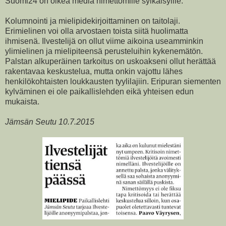
Suomi24 on oikea media nimettömille sylkäisyille.
Kolumnointi ja mielipidekirjoittaminen on taitolaji.
Erimielinen voi olla arvostaen toista siitä huolimatta
ihmisenä. Ilvestelijä on ollut viime aikoina useamminkin
ylimielinen ja mielipiteensä perusteluihin kykenemätön.
Palstan alkuperäinen tarkoitus on uskoakseni ollut herättää
rakentavaa keskustelua, mutta onkin vajottu lähes
henkilökohtaisten loukkausten tyylilajiin. Eripuran siementen
kylväminen ei ole paikallislehden eikä yhteisen edun
mukaista.
Jämsän Seutu 10.7.2015