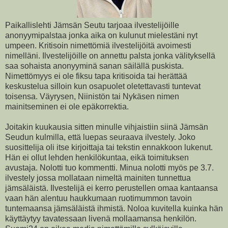
Paikallislehti Jämsän Seutu tarjoaa ilvestelijöille
anonyymipalstaa jonka aika on kulunut mielestäni nyt
umpeen. Kritisoin nimettömiä ilvestelijöitä avoimesti
nimelläni. Ilvestelijöille on annettu palsta jonka välityksellä
saa sohaista anonyyminä sanan säilällä puskista.
Nimettömyys ei ole fiksu tapa kritisoida tai herättää
keskustelua silloin kun osapuolet oletettavasti tuntevat
toisensa. Väyrysen, Niinistön tai Nykäsen nimen
mainitseminen ei ole epäkorrektia.
Joitakin kuukausia sitten minulle vihjaistiin siinä Jämsän
Seudun kulmilla, että luepas seuraava ilvestely. Joko
suosittelija oli itse kirjoittaja tai tekstin ennakkoon lukenut.
Hän ei ollut lehden henkilökuntaa, eikä toimituksen
avustaja. Nolotti tuo kommentti. Minua nolotti myös pe 3.7.
ilvestely jossa mollataan nimeltä mainiten tunnettua
jämsäläistä. Ilvestelijä ei kerro perustellen omaa kantaansa
vaan hän alentuu haukkumaan ruotimummon tavoin
tuntemaansa jämsäläistä ihmistä. Noloa kuvitella kuinka hän
käyttäytyy tavatessaan livenä mollaamansa henkilön.