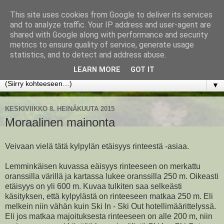
This site uses cookies from Google to deliver its services
www.jyrkikokko.fi
and to analyze traffic. Your IP address and user-agent are
shared with Google along with performance and security
metrics to ensure quality of service, generate usage
Uusi Suunta - Jokainen hetki tarjoaa tilaisuuden muuttaa
statistics, and to detect and address abuse.
suuntaa.
LEARN MORE
GOT IT
▼
KESKIVIIKKO 8. HEINÄKUUTA 2015
Moraalinen mainonta
Veivaan vielä tätä kylpylän etäisyys rinteestä -asiaa.
Lemminkäisen kuvassa eäisyys rinteeseen on merkattu
oranssilla värillä ja kartassa lukee oranssilla 250 m. Oikeasti
etäisyys on yli 600 m. Kuvaa tulkiten saa selkeästi
käsityksen, että kylpylästä on rinteeseen matkaa 250 m. Eli
melkein niin vähän kuin Ski In - Ski Out hotellimäärittelyssä.
Eli jos matkaa majoituksesta rinteeseen on alle 200 m, niin