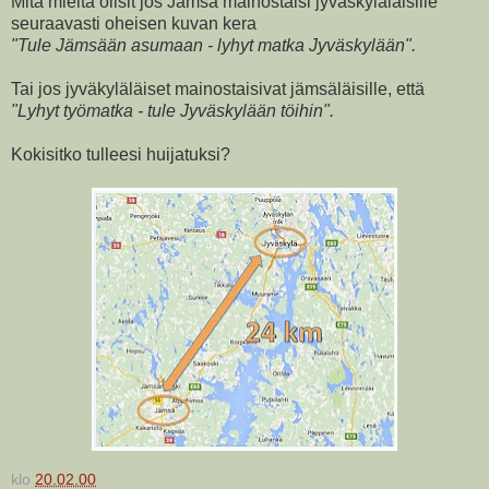
Mitä mieltä olisit jos Jämsä mainostaisi jyväskyläläisille
seuraavasti oheisen kuvan kera
"Tule Jämsään asumaan - lyhyt matka Jyväskylään".
Tai jos jyväkyläläiset mainostaisivat jämsäläisille, että
"Lyhyt työmatka - tule Jyväskylään töihin".
Kokisitko tulleesi huijatuksi?
klo
20.02.00