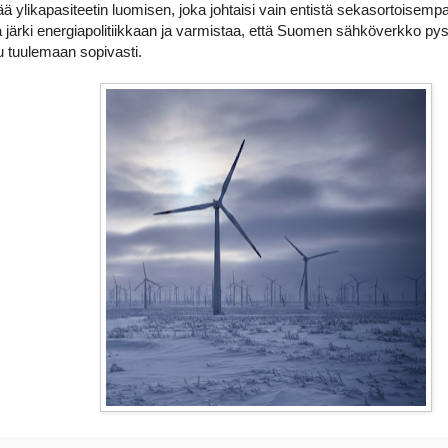
ä ylikapasiteetin luomisen, joka johtaisi vain entistä sekasortoisem
a järki energiapolitiikkaan ja varmistaa, että Suomen sähköverkko p
uu tuulemaan sopivasti.