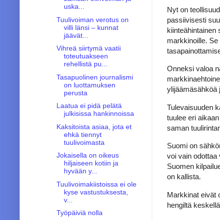
uska...
Nyt on teollisuu
Tuulivoiman verotus on
passiivisesti suu
villi länsi – kunnat
kiinteähintainen
jäävät...
markkinoille. Se
Vihreä siirtymä vaatii
tasapainottamise
toteutuakseen
rehellistä pu...
Onneksi valoa nä
Tasapuolinen journalismi
markkinaehtoine
on luottamuksen
ylijäämäsähköä j
perusta
Laatua ei pidä pelätä
Tulevaisuuden ka
julkisissa hankinnoissa
tuulee eri aikaa
Kaksitoista asiaa, jota et
saman tuulirinta
ehkä tiennyt
tuulivoimasta
Suomi on sähköma
Jokaisella on oikeus
voi vain odottaa
hiljaiseen kotiin ja
Suomen kilpailue
hyvään y...
on kallista.
Tuulivoimakiistoissa ei ole
kyse vastustuksesta,
Markkinat eivät 
v...
hengiltä keskellä
Työpäiviä nolla