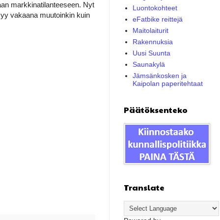
paan markkinatilanteeseen. Nyt
Luontokohteet
ysyy vakaana muutoinkin kuin
eFatbike reittejä
Maitolaiturit
Rakennuksia
Uusi Suunta
Saunakylä
Jämsänkosken ja
Kaipolan paperitehtaat
Päätöksenteko
Translate