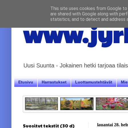
This site uses cookies from Google to d
are shared with Google along with perf
statistics, and to detect and address 
www.jyrk
Uusi Suunta - Jokainen hetki tarjoaa til
Etusivu
Harrastukset
Luottamustehtävät
Miel
Suositut tekstit (30 d)
lauantai 28. he