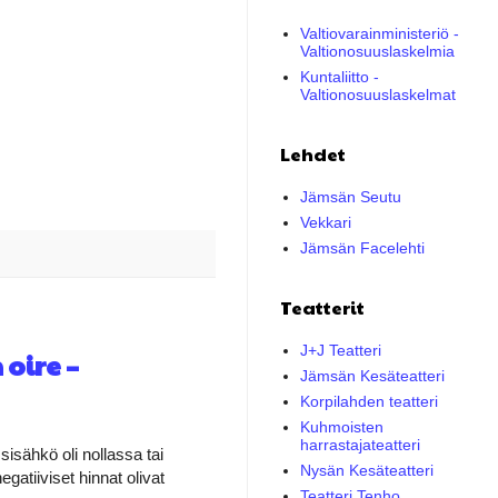
Valtiovarainministeriö -
Valtionosuuslaskelmia
Kuntaliitto -
Valtionosuuslaskelmat
Lehdet
Jämsän Seutu
Vekkari
Jämsän Facelehti
Teatterit
J+J Teatteri
oire –
Jämsän Kesäteatteri
Korpilahden teatteri
Kuhmoisten
harrastajateatteri
sähkö oli nollassa tai
Nysän Kesäteatteri
egatiiviset hinnat olivat
Teatteri Tenho