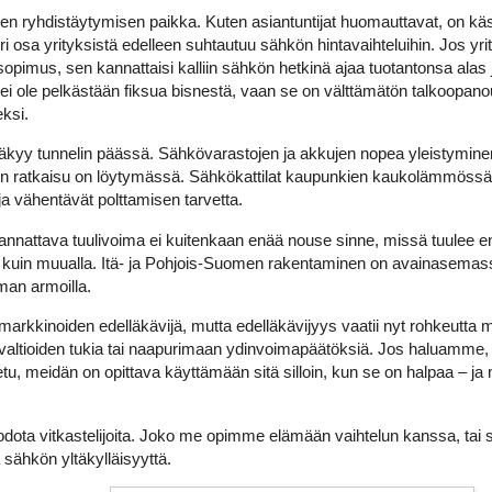
den ryhdistäytymisen paikka. Kuten asiantuntijat huomauttavat, on kä
ri osa yrityksistä edelleen suhtautuu sähkön hintavaihteluihin. Jos yri
 sopimus, sen kannattaisi kalliin sähkön hetkinä ajaa tuotantonsa ala
 ei ole pelkästään fiksua bisnestä, vaan se on välttämätön talkoopa
ksi.
kyy tunnelin päässä. Sähkövarastojen ja akkujen nopea yleistyminen 
n ratkaisu on löytymässä. Sähkökattilat kaupunkien kaukolämmössä
a vähentävät polttamisen tarvetta.
nnattava tuulivoima ei kuitenkaan enää nouse sinne, missä tuulee en
n kuin muualla. Itä- ja Pohjois-Suomen rakentaminen on avainasemass
man armoilla.
rkkinoiden edelläkävijä, mutta edelläkävijyys vaatii nyt rohkeutta
 valtioiden tukia tai naapurimaan ydinvoimapäätöksiä. Jos haluamme
tu, meidän on opittava käyttämään sitä silloin, kun se on halpaa – ja 
odota vitkastelijoita. Joko me opimme elämään vaihtelun kanssa, ta
 sähkön yltäkylläisyyttä.