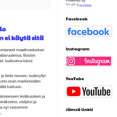
Powered by
Translate
Facebook
lo
n ei käytä sitä
Instagram
kentaneet maailmanluokan
attavuutensa. Boston
t: tuulivoima kärsii
 ja hinta nousee, tuulimyllyt
YouTube
 murto-osan markkinoiden
nältä karkuun.
eränneeseen teollisuuteen ja
teräkseksi, vedyksi ja
 ja nyt seisomme
Jämsä linkit
.