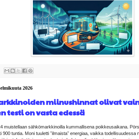
helmikuuta 2026
kkinoiden miinushinnat olivat vain 
n testi on vasta edessä
4 muistellaan sähkömarkkinoilla kummallisena poikkeusaikana. Pörssi
i 900 tuntia. Moni tuuletti "ilmaista" energiaa, vaikka todellisuudessa n