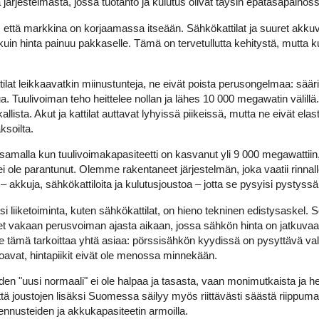
 järjestelmästä, jossa tuotanto ja kulutus olivat täysin epätasapainos
ä, että markkina on korjaamassa itseään. Sähkökattilat ja suuret akkuv
uin hinta painuu pakkaselle. Tämä on tervetullutta kehitystä, mutta ku
ilat leikkaavatkin miinustunteja, ne eivät poista perusongelmaa: sää
a. Tuulivoiman teho heittelee nollan ja lähes 10 000 megawatin välillä
kallista. Akut ja kattilat auttavat lyhyissä piikeissä, mutta ne eivät elas
ksoilta.
ä samalla kun tuulivoimakapasiteetti on kasvanut yli 9 000 megawattii
i ole parantunut. Olemme rakentaneet järjestelmän, joka vaatii rinna
– akkuja, sähkökattiloita ja kulutusjoustoa – jotta se pysyisi pystyssä
 liiketoiminta, kuten sähkökattilat, on hieno tekninen edistysaskel. Se
t vakaan perusvoiman ajasta aikaan, jossa sähkön hinta on jatkuvaa 
alle tämä tarkoittaa yhtä asiaa: pörssisähkön kyydissä on pysyttävä va
oavat, hintapiikit eivät ole menossa minnekään.
n "uusi normaali" ei ole halpaa ja tasasta, vaan monimutkaista ja 
ttä joustojen lisäksi Suomessa säilyy myös riittävästi säästä riippum
ennusteiden ja akkukapasiteetin armoilla.