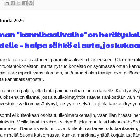
mikuuta 2026
man "kannibaalivaihe" on herätyskel
delle – halpa sähkö ei auta, jos kukaa
kkinat ovat ajautuneet paradoksaaliseen tilanteeseen. Olemme ra
n tuotantokoneiston, mutta nyt tuo koneisto on syömässä oman kann
in tuore raportti vahvistaa sen, mitä monet alan toimijat ovat pelännee
ta kannibalisaatiosta”.
ä on niin paljon, että hinta painuu nollaan tai pakkaselle. Kun tyyntyy
 Tuloksena on tilanne, jossa tuulivoimayhtiöt saavat sähköstään vain
nvestointisykli on pysähtynyt, ja syy on selvä: tarjonta karkasi kysyn
ormi ei kuitenkaan osoita tuulivoimarakentajiin, vaan liian hitaasti h
uksiin. Meille luvattiin vihreä siirtymä, joka muuttaisi halvan sähkön 
ämmöksi. Nämä investoinnit ovat kuitenkin antaneet odottaa itseään,
a nimeltä Suomi katsomassa, kuinka markkina yrittää korjata itseään