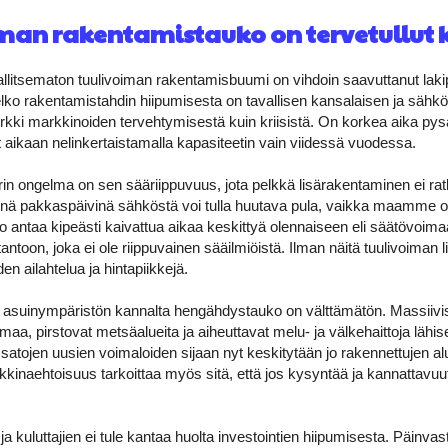
man rakentamistauko on tervetullut k
llitsematon tuulivoiman rakentamisbuumi on vihdoin saavuttanut lakip
lko rakentamistahdin hiipumisesta on tavallisen kansalaisen ja säh
ki markkinoiden tervehtymisestä kuin kriisistä. On korkea aika pys
ikaan nelinkertaistamalla kapasiteetin vain viidessä vuodessa.
in ongelma on sen sääriippuvuus, jota pelkkä lisärakentaminen ei ratk
nä pakkaspäivinä sähköstä voi tulla huutava pula, vaikka maamme olis
antaa kipeästi kaivattua aikaa keskittyä olennaiseen eli säätövoima
ntoon, joka ei ole riippuvainen sääilmiöistä. Ilman näitä tuulivoiman
n ailahtelua ja hintapiikkejä.
 asuinympäristön kannalta hengähdystauko on välttämätön. Massiivis
aa, pirstovat metsäalueita ja aiheuttavat melu- ja välkehaittoja lähi
tä satojen uusien voimaloiden sijaan nyt keskitytään jo rakennettujen a
kinaehtoisuus tarkoittaa myös sitä, että jos kysyntää ja kannattavuut
a kuluttajien ei tule kantaa huolta investointien hiipumisesta. Päinva