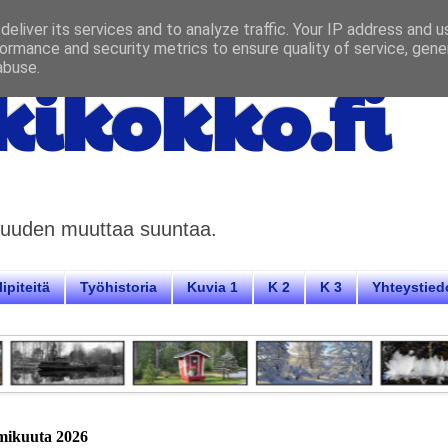
eliver its services and to analyze traffic. Your IP address and 
ormance and security metrics to ensure quality of service, gen
abuse.
ikokko.fi
aisuuden muuttaa suuntaa.
ipiteitä
Työhistoria
Kuvia 1
K 2
K 3
Yhteystied
lmikuuta 2026