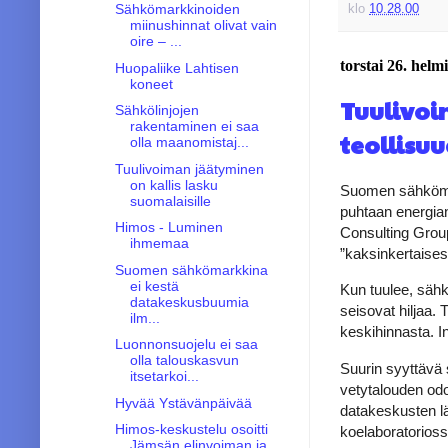
Sähkömarkkinoiden
klo
10.28.00
miinushinnat olivat vain
oire – ...
torstai 26. hel
Huopaliike Lahtisen
koneet
Tuulivoi
Sähkölinjojen
rakentaminen ei saa
teollisuu
olla maanomistaj...
Tuulivoiman jäätyminen
on kallis lasku
Suomen sähkömar
suomalaisille
puhtaan energia
Himos - Luminen
Consulting Group
ihmemaa
”kaksinkertaises
Suomen sähkömarkkina
ei kestä
Kun tuulee, sähkö
datakeskusbuumia
seisovat hiljaa.
ilm...
keskihinnasta. I
Luonnonsuojelu ei saa
olla talouskasvun
Suurin syyttävä s
itsetarkoi...
vetytalouden odot
Hyvää Ystävänpäivää
datakeskusten l
Himos-keskustelu osoitti
koelaboratorioss
Jämsän elinvoiman ja