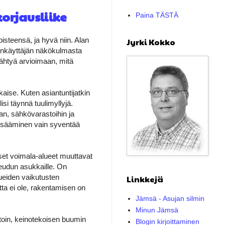
orjausliike
Paina TÄSTÄ
isteensä, ja hyvä niin. Alan
Jyrki Kokko
könkäyttäjän näkökulmasta
ähtyä arvioimaan, mitä
aise. Kuten asiantuntijatkin
i täynnä tuulimyllyjä.
an, sähkövarastoihin ja
 lisääminen vain syventää
et voimala-alueet muuttavat
seudun asukkaille. On
lueiden vaikutusten
Linkkejä
ta ei ole, rakentamisen on
Jämsä - Asujan silmin
Minun Jämsä
stoin, keinotekoisen buumin
Blogin kirjoittaminen