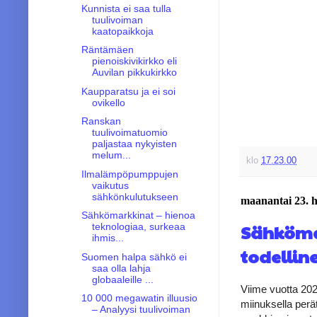
Kunnista ei saa tulla
tuulivoiman
kaatopaikkoja
Räntämäen
pienoiskivikirkko eli
Auvilan pikkukirkko
Kaupparatsu ja ei soi
ovikello
Ranskan
tuulivoimatuomio
paljastaa nykyisten
melum...
klo
17.23.00
Ilmalämpöpumppujen
vaikutus
sähkönkulutukseen
maanantai 23. 
Sähkömarkkinat – hienoa
Sähkömar
teknologiaa, surkeaa
ihmis...
todelline
Suomen halpa sähkö ei
saa olla lahja
globaaleille ...
Viime vuotta 202
10 000 megawatin illuusio
miinuksella perät
– Analyysi tuulivoiman