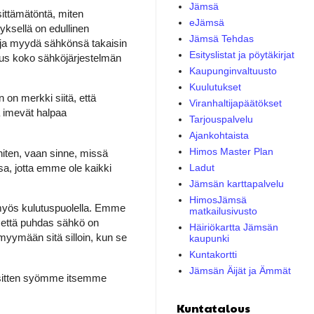
Jämsä
sittämätöntä, miten
eJämsä
tyksellä on edullinen
Jämsä Tehdas
s ja myydä sähkönsä takaisin
Esityslistat ja pöytäkirjat
nous koko sähköjärjestelmän
Kaupunginvaltuusto
Kuulutukset
on merkki siitä, että
Viranhaltijapäätökset
 imevät halpaa
Tarjouspalvelu
Ajankohtaista
Himos Master Plan
iten, vaan sinne, missä
a, jotta emme ole kaikki
Ladut
Jämsän karttapalvelu
HimosJämsä
 myös kulutuspuolella. Emme
matkailusivusto
, että puhdas sähkö on
Häiriökartta Jämsän
myymään sitä silloin, kun se
kaupunki
Kuntakortti
Jämsän Äijät ja Ämmät
i sitten syömme itsemme
Kuntatalous