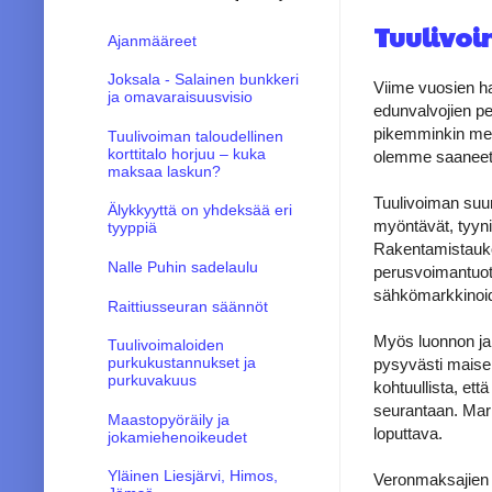
Tuulivoi
Ajanmääreet
Joksala - Salainen bunkkeri
Viime vuosien ha
ja omavaraisuusvisio
edunvalvojien pe
pikemminkin merk
Tuulivoiman taloudellinen
korttitalo horjuu – kuka
olemme saaneet a
maksaa laskun?
Tuulivoiman suur
Älykkyyttä on yhdeksää eri
myöntävät, tyyni
tyyppiä
Rakentamistauko 
Nalle Puhin sadelaulu
perusvoimantuota
sähkömarkkinoide
Raittiusseuran säännöt
Myös luonnon ja
Tuulivoimaloiden
purkukustannukset ja
pysyvästi maisem
purkuvakuus
kohtuullista, et
seurantaan. Mark
Maastopyöräily ja
loputtava.
jokamiehenoikeudet
Yläinen Liesjärvi, Himos,
Veronmaksajien j