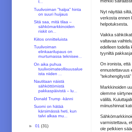
merkki sairaasta
t...
Tuulivoiman "halpa" hinta
Nyt näyttää silt
on suuri huijaus
verkosta ennen k
Sitä saa, mitä tilaa –
helpotuksesta.
sähkömarkkinoiden
riskit on...
Vaikka sähkökatt
Kiitos onnitteluista
valtavaa vaihtelu
edelleen todella 
Tuulivoiman
elinkaarilupaus on
tyyniltä pakkasja
murtumassa teknisee...
On ironista, ett
On aika puhua
tuulivoimateollisuusalue
ennustettavuus e
ista niiden ...
"tekohengitystä" 
Nautitaan näistä
sähköttömistä
Markkinoiden uusi
pakkaspäivistä – lu...
olemme siirtynee
Donald Trump -känni
välillä. Kuluttaj
miinushinnat kat
Suomi on hätää
kärsimässä heti, kun
talvi alkaa mu...
Sähkömarkkinoide
varmistettava, e
►
01
(31)
ole pelkkien sää