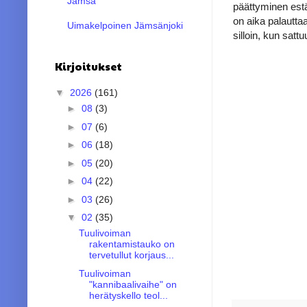
Jämsä
päättyminen estä
on aika palautta
Uimakelpoinen Jämsänjoki
silloin, kun satt
Kirjoitukset
▼
2026
(161)
►
08
(3)
►
07
(6)
►
06
(18)
►
05
(20)
►
04
(22)
►
03
(26)
▼
02
(35)
Tuulivoiman
rakentamistauko on
tervetullut korjaus...
Tuulivoiman
"kannibaalivaihe" on
herätyskello teol...