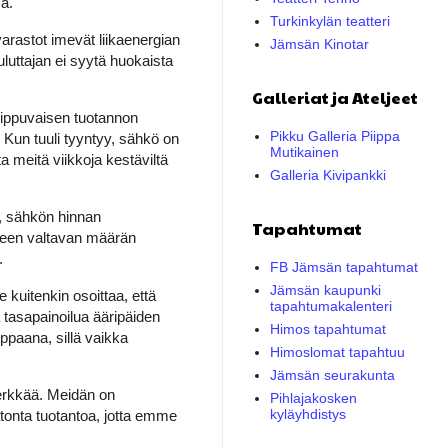
sa.
Turkinkylän teatteri
arastot imevät liikaenergian
Jämsän Kinotar
luttajan ei syytä huokaista
Galleriat ja Ateljeet
riippuvaisen tuotannon
Pikku Galleria Piippa
. Kun tuuli tyyntyy, sähkö on
Mutikainen
ta meitä viikkoja kestäviltä
Galleria Kivipankki
n, sähkön hinnan
Tapahtumat
lleen valtavan määrän
.
FB Jämsän tapahtumat
Jämsän kaupunki
 kuitenkin osoittaa, että
tapahtumakalenteri
tasapainoilua ääripäiden
Himos tapahtumat
lppaana, sillä vaikka
Himoslomat tapahtuu
Jämsän seurakunta
herkkää. Meidän on
Pihlajakosken
kyläyhdistys
atonta tuotantoa, jotta emme