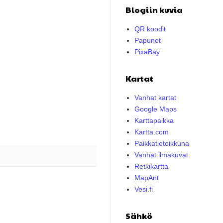
Blogiin kuvia
QR koodit
Papunet
PixaBay
Kartat
Vanhat kartat
Google Maps
Karttapaikka
Kartta.com
Paikkatietoikkuna
Vanhat ilmakuvat
Retkikartta
MapAnt
Vesi.fi
Sähkö