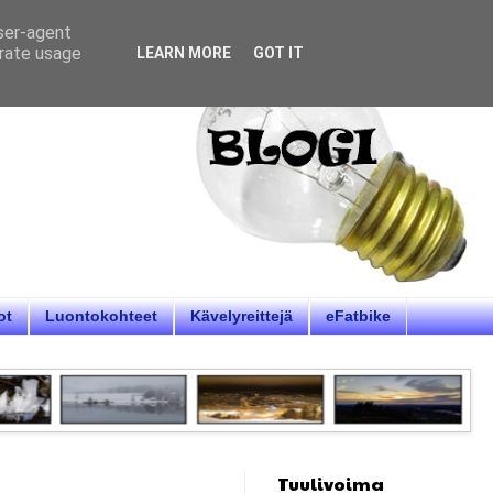
user-agent
erate usage
LEARN MORE
GOT IT
ot
Luontokohteet
Kävelyreittejä
eFatbike
Tuulivoima