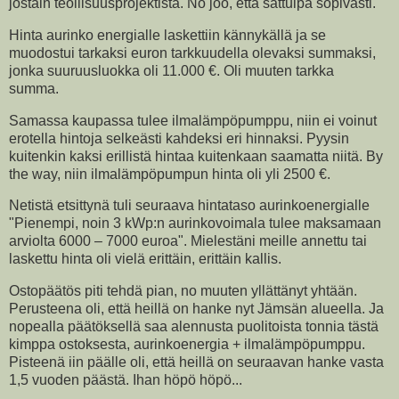
jostain teollisuusprojektista. No joo, että sattuipa sopivasti.
Hinta aurinko energialle laskettiin kännykällä ja se
muodostui tarkaksi euron tarkkuudella olevaksi summaksi,
jonka suuruusluokka oli 11.000 €. Oli muuten tarkka
summa.
Samassa kaupassa tulee ilmalämpöpumppu, niin ei voinut
erotella hintoja selkeästi kahdeksi eri hinnaksi. Pyysin
kuitenkin kaksi erillistä hintaa kuitenkaan saamatta niitä. By
the way, niin ilmalämpöpumpun hinta oli yli 2500 €.
Netistä etsittynä tuli seuraava hintataso aurinkoenergialle
"Pienempi, noin 3 kWp:n aurinkovoimala tulee maksamaan
arviolta 6000 – 7000 euroa". Mielestäni meille annettu tai
laskettu hinta oli vielä erittäin, erittäin kallis.
Ostopäätös piti tehdä pian, no muuten yllättänyt yhtään.
Perusteena oli, että heillä on hanke nyt Jämsän alueella. Ja
nopealla päätöksellä saa alennusta puolitoista tonnia tästä
kimppa ostoksesta, aurinkoenergia + ilmalämpöpumppu.
Pisteenä iin päälle oli, että heillä on seuraavan hanke vasta
1,5 vuoden päästä. Ihan höpö höpö...