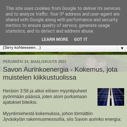
This site uses cookies from Google to deliver its services
www.jyrkikokko.fi
and to analyze traffic. Your IP address and user-agent are
shared with Google along with performance and security
metrics to ensure quality of service, generate usage
Uusi Suunta - Jokainen hetki tarjoaa tilaisuuden muuttaa
statistics, and to detect and address abuse.
suuntaa.
LEARN MORE
GOT IT
▼
PERJANTAI 24. MAALISKUUTA 2023
Savon Aurinkoenergia - Kokemus, jota
muistelen kiikkustuolissa
Heräsin 3:58 ja alkoi eilisen myyntipuheet
pyörimään päässä, joten aloin purkamaan
ajatukset biteiksi.
Myyntimiehestä kokemuksia, johon törmättiin
Jyväskylän rakennusmessuilla, siis Savon aurinko energia: