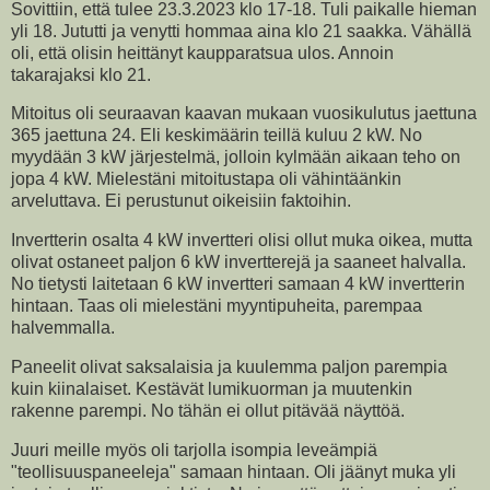
Sovittiin, että tulee 23.3.2023 klo 17-18. Tuli paikalle hieman
yli 18. Jututti ja venytti hommaa aina klo 21 saakka. Vähällä
oli, että olisin heittänyt kaupparatsua ulos. Annoin
takarajaksi klo 21.
Mitoitus oli seuraavan kaavan mukaan vuosikulutus jaettuna
365 jaettuna 24. Eli keskimäärin teillä kuluu 2 kW. No
myydään 3 kW järjestelmä, jolloin kylmään aikaan teho on
jopa 4 kW. Mielestäni mitoitustapa oli vähintäänkin
arveluttava. Ei perustunut oikeisiin faktoihin.
Invertterin osalta 4 kW invertteri olisi ollut muka oikea, mutta
olivat ostaneet paljon 6 kW invertterejä ja saaneet halvalla.
No tietysti laitetaan 6 kW invertteri samaan 4 kW invertterin
hintaan. Taas oli mielestäni myyntipuheita, parempaa
halvemmalla.
Paneelit olivat saksalaisia ja kuulemma paljon parempia
kuin kiinalaiset. Kestävät lumikuorman ja muutenkin
rakenne parempi. No tähän ei ollut pitävää näyttöä.
Juuri meille myös oli tarjolla isompia leveämpiä
"teollisuuspaneeleja" samaan hintaan. Oli jäänyt muka yli