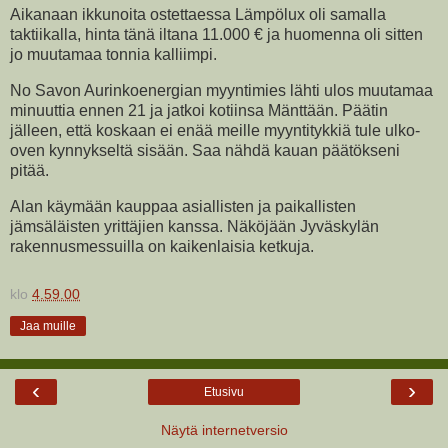
Aikanaan ikkunoita ostettaessa Lämpölux oli samalla
taktiikalla, hinta tänä iltana 11.000 € ja huomenna oli sitten
jo muutamaa tonnia kalliimpi.
No Savon Aurinkoenergian myyntimies lähti ulos muutamaa
minuuttia ennen 21 ja jatkoi kotiinsa Mänttään. Päätin
jälleen, että koskaan ei enää meille myyntitykkiä tule ulko-
oven kynnykseltä sisään. Saa nähdä kauan päätökseni
pitää.
Alan käymään kauppaa asiallisten ja paikallisten
jämsäläisten yrittäjien kanssa. Näköjään Jyväskylän
rakennusmessuilla on kaikenlaisia ketkuja.
klo
4.59.00
Jaa muille
‹
›
Etusivu
Näytä internetversio