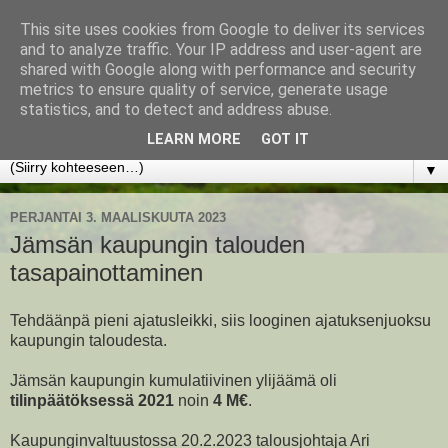
This site uses cookies from Google to deliver its services
www.jyrkikokko.fi
and to analyze traffic. Your IP address and user-agent are
shared with Google along with performance and security
metrics to ensure quality of service, generate usage
Uusi Suunta - Jokainen hetki tarjoaa tilaisuuden muuttaa
statistics, and to detect and address abuse.
suuntaa.
LEARN MORE
GOT IT
▼
PERJANTAI 3. MAALISKUUTA 2023
Jämsän kaupungin talouden
tasapainottaminen
Tehdäänpä pieni ajatusleikki, siis looginen ajatuksenjuoksu
kaupungin taloudesta.
Jämsän kaupungin kumulatiivinen ylijäämä oli
tilinpäätöksessä 2021
noin
4 M€
.
Kaupunginvaltuustossa 20.2.2023 talousjohtaja Ari