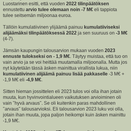
Luostarinen esitti, että vuoden
2022 tilinpäätöksen
ennustettu
arvio tulee olemaan noin -7 M€
eli tappiota
tulee seitsemän miljoonaa euroa.
Tällöin kumulatiivinen ylijäämä painuu
kumulatiiviseksi
alijäämäksi tilinpäätöksessä 2022
ja sen suuruus on
-3 M€
(4-7).
Jämsän kaupungin talousarvion mukaan vuoden
2023
ennuste tulokseksi on - 1,9 M€
. Täytyy muistaa, että tuo on
vain arvio ja se voi heittää muutamalla miljoonalla. Mutta jos
nyt käytetään tässä äsken mainittua virallista lukua, niin
kumulatiivinen alijäämä painuu lisää pakkaselle
-3 M€ +
-1,9 M€ eli
-4,9 M€
.
Sitten hieman jossittelen eli 2023 tulos voi olla ihan jotain
muuta, kun hyvinvointialueen vaikutuksen arvioiminen oli
vain "hyvä arvaus". Se oli kuitenkin paras mahdollinen
"arvaus" talousarvioksi. Eli talousarvion 2023 luku voi olla,
jotain ihan muuta, jopa paljon heikompi kuin äsken mainittu
-1,9 M€.