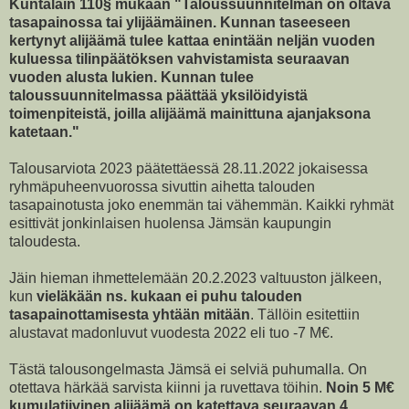
Kuntalain 110§ mukaan "Taloussuunnitelman on oltava
tasapainossa tai ylijäämäinen. Kunnan taseeseen
kertynyt alijäämä tulee kattaa enintään neljän vuoden
kuluessa tilinpäätöksen vahvistamista seuraavan
vuoden alusta lukien. Kunnan tulee
taloussuunnitelmassa päättää yksilöidyistä
toimenpiteistä, joilla alijäämä mainittuna ajanjaksona
katetaan."
Talousarviota 2023 päätettäessä 28.11.2022 jokaisessa
ryhmäpuheenvuorossa sivuttin aihetta talouden
tasapainotusta joko enemmän tai vähemmän. Kaikki ryhmät
esittivät jonkinlaisen huolensa Jämsän kaupungin
taloudesta.
Jäin hieman ihmettelemään 20.2.2023 valtuuston jälkeen,
kun
vieläkään ns. kukaan ei puhu talouden
tasapainottamisesta yhtään mitään
. Tällöin esitettiin
alustavat madonluvut vuodesta 2022 eli tuo -7 M€.
Tästä talousongelmasta Jämsä ei selviä puhumalla. On
otettava härkää sarvista kiinni ja ruvettava töihin.
Noin 5 M€
kumulatiivinen alijäämä on katettava seuraavan 4