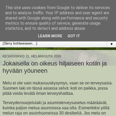
This site uses cookies from Google to deliver its services
www.jyrkikokko.fi
and to analyze traffic. Your IP address and user-agent are
shared with Google along with performance and security
metrics to ensure quality of service, generate usage
Uusi Suunta - Jokainen hetki tarjoaa tilaisuuden muuttaa
statistics, and to detect and address abuse.
suuntaa.
LEARN MORE
GOT IT
▼
KESKIVIIKKO 11. HELMIKUUTA 2026
Jokaisella on oikeus hiljaiseen kotiin ja
hyvään yöuneen
Melu ei ole vain mukavuuskysymys, vaan se on terveysasia.
Suomen laki on tässä asiassa selvä: koti on paikka, jossa
pitää voida levätä ilman terveyshaittaa.
Terveydensuojelulaki ja asumisterveysasetus määräävät,
kuinka paljon melua asunnossa saa olla. Esimerkiksi yöllä
melun raja on asuinhuoneissa 30 desibeliä. Jos melu on