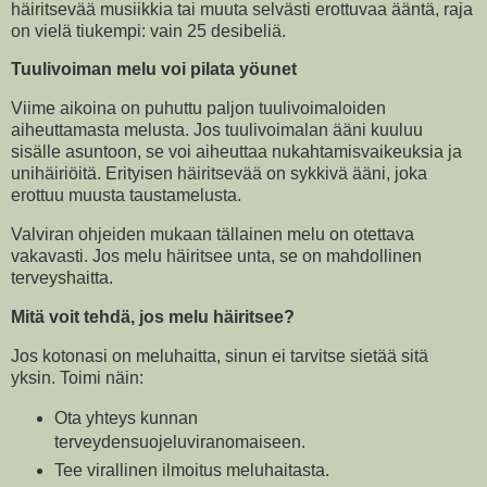
häiritsevää musiikkia tai muuta selvästi erottuvaa ääntä, raja
on vielä tiukempi: vain 25 desibeliä.
Tuulivoiman melu voi pilata yöunet
Viime aikoina on puhuttu paljon tuulivoimaloiden
aiheuttamasta melusta. Jos tuulivoimalan ääni kuuluu
sisälle asuntoon, se voi aiheuttaa nukahtamisvaikeuksia ja
unihäiriöitä. Erityisen häiritsevää on sykkivä ääni, joka
erottuu muusta taustamelusta.
Valviran ohjeiden mukaan tällainen melu on otettava
vakavasti. Jos melu häiritsee unta, se on mahdollinen
terveyshaitta.
Mitä voit tehdä, jos melu häiritsee?
Jos kotonasi on meluhaitta, sinun ei tarvitse sietää sitä
yksin. Toimi näin:
Ota yhteys kunnan
terveydensuojeluviranomaiseen.
Tee virallinen ilmoitus meluhaitasta.