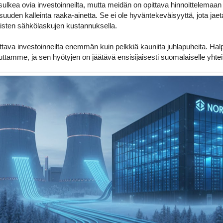
ulkea ovia investoinneilta, mutta meidän on opittava hinnoittelema
suuden kalleinta raaka-ainetta. Se ei ole hyväntekeväisyyttä, jota ja
aisten sähkölaskujen kustannuksella.
tava investoinneilta enemmän kuin pelkkiä kauniita juhlapuheita. Ha
ttamme, ja sen hyötyjen on jäätävä ensisijaisesti suomalaiselle yhtei