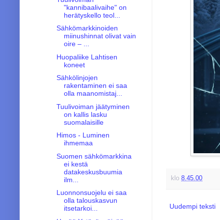
"kannibaalivaihe" on
herätyskello teol...
Sähkömarkkinoiden
miinushinnat olivat vain
oire – ...
Huopaliike Lahtisen
koneet
Sähkölinjojen
rakentaminen ei saa
olla maanomistaj...
Tuulivoiman jäätyminen
on kallis lasku
suomalaisille
Himos - Luminen
ihmemaa
Suomen sähkömarkkina
ei kestä
datakeskusbuumia
klo
8.45.00
ilm...
Luonnonsuojelu ei saa
olla talouskasvun
Uudempi teksti
itsetarkoi...