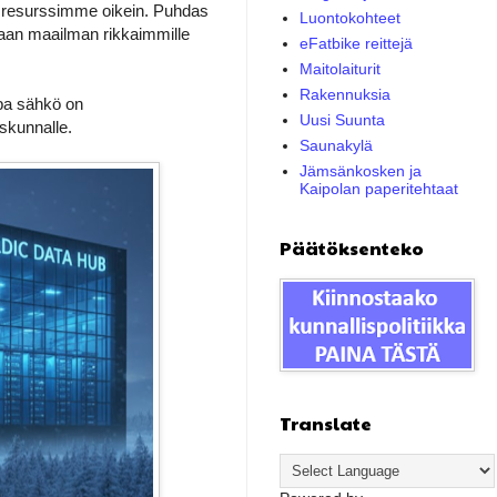
an resurssimme oikein. Puhdas
Luontokohteet
etaan maailman rikkaimmille
eFatbike reittejä
Maitolaiturit
Rakennuksia
lpa sähkö on
Uusi Suunta
skunnalle.
Saunakylä
Jämsänkosken ja
Kaipolan paperitehtaat
Päätöksenteko
Translate