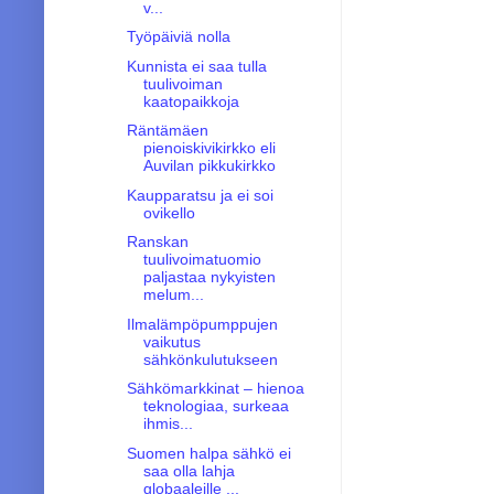
v...
Työpäiviä nolla
Kunnista ei saa tulla
tuulivoiman
kaatopaikkoja
Räntämäen
pienoiskivikirkko eli
Auvilan pikkukirkko
Kaupparatsu ja ei soi
ovikello
Ranskan
tuulivoimatuomio
paljastaa nykyisten
melum...
Ilmalämpöpumppujen
vaikutus
sähkönkulutukseen
Sähkömarkkinat – hienoa
teknologiaa, surkeaa
ihmis...
Suomen halpa sähkö ei
saa olla lahja
globaaleille ...