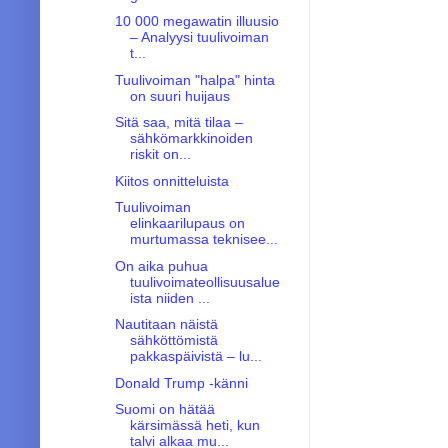
10 000 megawatin illuusio
– Analyysi tuulivoiman
t...
Tuulivoiman "halpa" hinta
on suuri huijaus
Sitä saa, mitä tilaa –
sähkömarkkinoiden
riskit on...
Kiitos onnitteluista
Tuulivoiman
elinkaarilupaus on
murtumassa teknisee...
On aika puhua
tuulivoimateollisuusalue
ista niiden ...
Nautitaan näistä
sähköttömistä
pakkaspäivistä – lu...
Donald Trump -känni
Suomi on hätää
kärsimässä heti, kun
talvi alkaa mu...