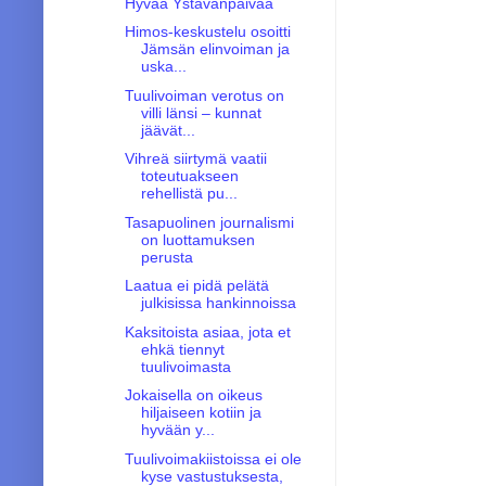
Hyvää Ystävänpäivää
Himos-keskustelu osoitti
Jämsän elinvoiman ja
uska...
Tuulivoiman verotus on
villi länsi – kunnat
jäävät...
Vihreä siirtymä vaatii
toteutuakseen
rehellistä pu...
Tasapuolinen journalismi
on luottamuksen
perusta
Laatua ei pidä pelätä
julkisissa hankinnoissa
Kaksitoista asiaa, jota et
ehkä tiennyt
tuulivoimasta
Jokaisella on oikeus
hiljaiseen kotiin ja
hyvään y...
Tuulivoimakiistoissa ei ole
kyse vastustuksesta,