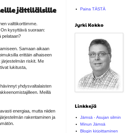
lle jättiläisille
Paina TÄSTÄ
nen valttikorttimme.
Jyrki Kokko
. On kysyttävä suoraan:
ä pelataan?
istamiseen. Samaan aikaan
imuksilla erittäin alhaiseen
 järjestelmän riskit. Me
ivat lukitusta,
 hävinnyt yhdysvaltalaisten
sakkeenomistajilleen. Meillä
Linkkejä
avasti energiaa, mutta niiden
öjärjestelmän rakentaminen ja
Jämsä - Asujan silmin
tämätön.
Minun Jämsä
Blogin kirjoittaminen