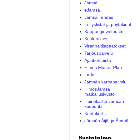
Jämsä
eJämsä
Jämsä Tehdas
Esityslistat ja pöytäkirjat
Kaupunginvaltuusto
Kuulutukset
Viranhaltijapäätökset
Tarjouspalvelu
Ajankohtaista
Himos Master Plan
Ladut
Jämsän karttapalvelu
HimosJämsä
matkailusivusto
Häiriökartta Jämsän
kaupunki
Kuntakortti
Jämsän Äijät ja Ämmät
Kuntatalous