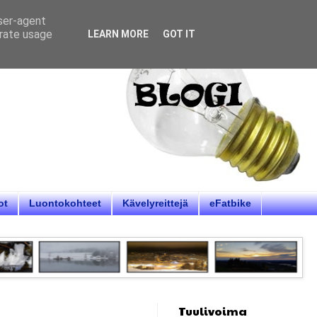
user-agent
erate usage
LEARN MORE
GOT IT
ot
Luontokohteet
Kävelyreittejä
eFatbike
Tuulivoima