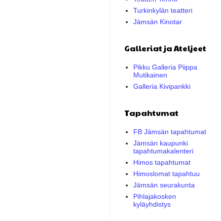
Turkinkylän teatteri
Jämsän Kinotar
Galleriat ja Ateljeet
Pikku Galleria Piippa
Mutikainen
Galleria Kivipankki
Tapahtumat
FB Jämsän tapahtumat
Jämsän kaupunki
tapahtumakalenteri
Himos tapahtumat
Himoslomat tapahtuu
Jämsän seurakunta
Pihlajakosken
kyläyhdistys