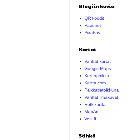
Blogiin kuvia
QR koodit
Papunet
PixaBay
Kartat
Vanhat kartat
Google Maps
Karttapaikka
Kartta.com
Paikkatietoikkuna
Vanhat ilmakuvat
Retkikartta
MapAnt
Vesi.fi
Sähkö