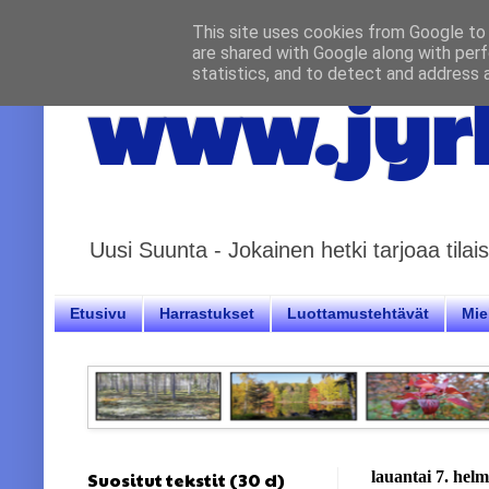
This site uses cookies from Google to d
are shared with Google along with perf
statistics, and to detect and address 
www.jyrk
Uusi Suunta - Jokainen hetki tarjoaa til
Etusivu
Harrastukset
Luottamustehtävät
Miel
Suositut tekstit (30 d)
lauantai 7. hel