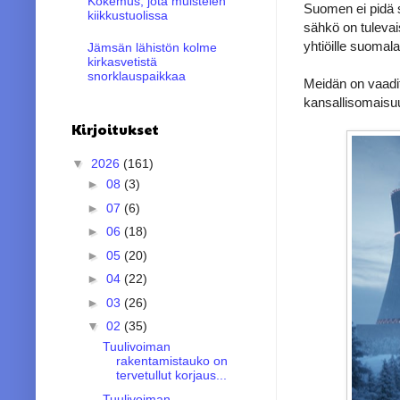
Kokemus, jota muistelen
Suomen ei pidä s
kiikkustuolissa
sähkö on tulevai
yhtiöille suomal
Jämsän lähistön kolme
kirkasvetistä
snorklauspaikkaa
Meidän on vaadit
kansallisomaisuu
Kirjoitukset
▼
2026
(161)
►
08
(3)
►
07
(6)
►
06
(18)
►
05
(20)
►
04
(22)
►
03
(26)
▼
02
(35)
Tuulivoiman
rakentamistauko on
tervetullut korjaus...
Tuulivoiman