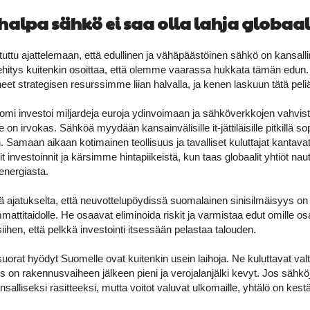
lpa sähkö ei saa olla lahja globaalei
ttu ajattelemaan, että edullinen ja vähäpäästöinen sähkö on kansalli
ehitys kuitenkin osoittaa, että olemme vaarassa hukkata tämän edun
 strategisen resurssimme liian halvalla, ja kenen laskuun tätä peli
uomi investoi miljardeja euroja ydinvoimaan ja sähköverkkojen vahv
n irvokas. Sähköä myydään kansainvälisille it-jättiläisille pitkillä sop
. Samaan aikaan kotimainen teollisuus ja tavalliset kuluttajat kantavat
investoinnit ja kärsimme hintapiikeistä, kun taas globaalit yhtiöt nautt
energiasta.
ä ajatukselta, että neuvottelupöydissä suomalainen sinisilmäisyys on
mmattitaidolle. He osaavat eliminoida riskit ja varmistaa edut omille o
siihen, että pelkkä investointi itsessään pelastaa talouden.
orat hyödyt Suomelle ovat kuitenkin usein laihoja. Ne kuluttavat valt
us on rakennusvaiheen jälkeen pieni ja verojalanjälki kevyt. Jos sähk
ansalliseksi rasitteeksi, mutta voitot valuvat ulkomaille, yhtälö on kes