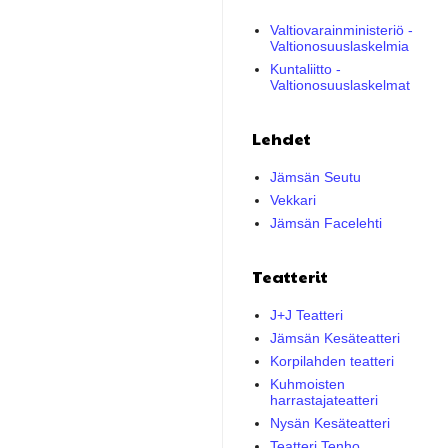
Valtiovarainministeriö -
Valtionosuuslaskelmia
Kuntaliitto -
Valtionosuuslaskelmat
Lehdet
Jämsän Seutu
Vekkari
Jämsän Facelehti
Teatterit
J+J Teatteri
Jämsän Kesäteatteri
Korpilahden teatteri
Kuhmoisten
harrastajateatteri
Nysän Kesäteatteri
Teatteri Tenho