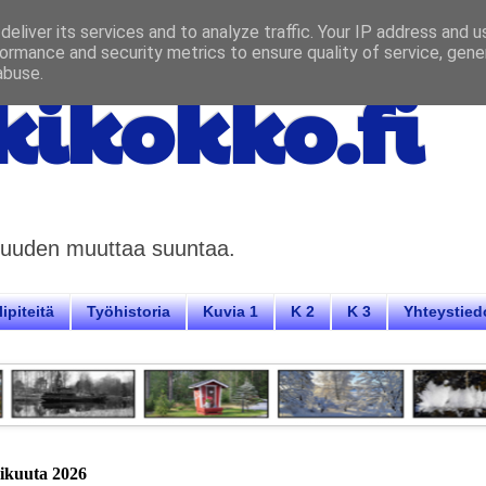
eliver its services and to analyze traffic. Your IP address and 
ormance and security metrics to ensure quality of service, gen
abuse.
ikokko.fi
aisuuden muuttaa suuntaa.
ipiteitä
Työhistoria
Kuvia 1
K 2
K 3
Yhteystied
mikuuta 2026