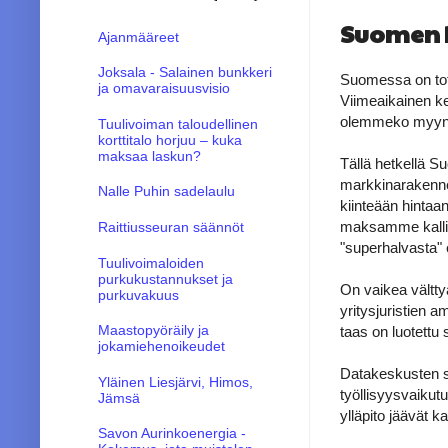
Suomen ha
Ajanmääreet
Joksala - Salainen bunkkeri
Suomessa on totu
ja omavaraisuusvisio
Viimeaikainen k
olemmeko myyneet
Tuulivoiman taloudellinen
korttitalo horjuu – kuka
maksaa laskun?
Tällä hetkellä S
markkinarakenne o
Nalle Puhin sadelaulu
kiinteään hintaan
maksamme kalliit 
Raittiusseuran säännöt
"superhalvasta" 
Tuulivoimaloiden
purkukustannukset ja
On vaikea vältty
purkuvakuus
yritysjuristien a
Maastopyöräily ja
taas on luotettu 
jokamiehenoikeudet
Datakeskusten su
Yläinen Liesjärvi, Himos,
työllisyysvaikut
Jämsä
ylläpito jäävät k
Savon Aurinkoenergia -