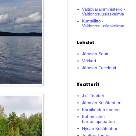
Valtiovarainministeriö -
Valtionosuuslaskelmia
Kuntaliitto -
Valtionosuuslaskelmat
Lehdet
Jämsän Seutu
Vekkari
Jämsän Facelehti
Teatterit
J+J Teatteri
Jämsän Kesäteatteri
Korpilahden teatteri
Kuhmoisten
harrastajateatteri
Nysän Kesäteatteri
Teatteri Tenho