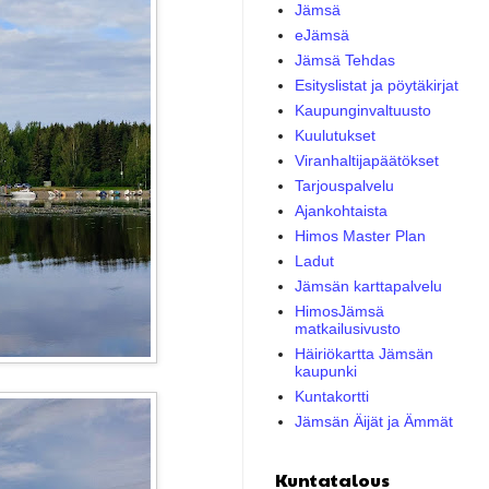
Jämsä
eJämsä
Jämsä Tehdas
Esityslistat ja pöytäkirjat
Kaupunginvaltuusto
Kuulutukset
Viranhaltijapäätökset
Tarjouspalvelu
Ajankohtaista
Himos Master Plan
Ladut
Jämsän karttapalvelu
HimosJämsä
matkailusivusto
Häiriökartta Jämsän
kaupunki
Kuntakortti
Jämsän Äijät ja Ämmät
Kuntatalous