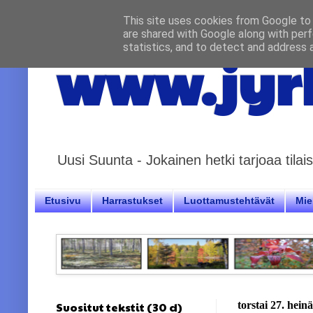
This site uses cookies from Google to d
are shared with Google along with perf
statistics, and to detect and address 
www.jyrk
Uusi Suunta - Jokainen hetki tarjoaa til
Etusivu
Harrastukset
Luottamustehtävät
Miel
Suositut tekstit (30 d)
torstai 27. hei