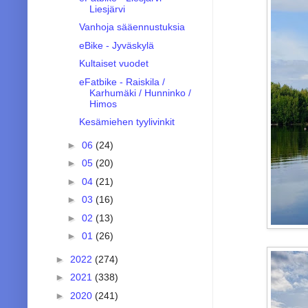
Liesjärvi
Vanhoja sääennustuksia
eBike - Jyväskylä
Kultaiset vuodet
eFatbike - Raiskila /
Karhumäki / Hunninko /
Himos
Kesämiehen tyylivinkit
►
06
(24)
►
05
(20)
►
04
(21)
►
03
(16)
►
02
(13)
►
01
(26)
►
2022
(274)
►
2021
(338)
►
2020
(241)