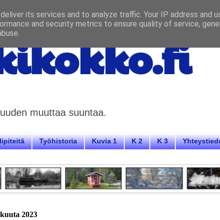
eliver its services and to analyze traffic. Your IP address and 
ormance and security metrics to ensure quality of service, gen
abuse.
ikokko.fi
aisuuden muuttaa suuntaa.
ipiteitä
Työhistoria
Kuvia 1
K 2
K 3
Yhteystied
näkuuta 2023