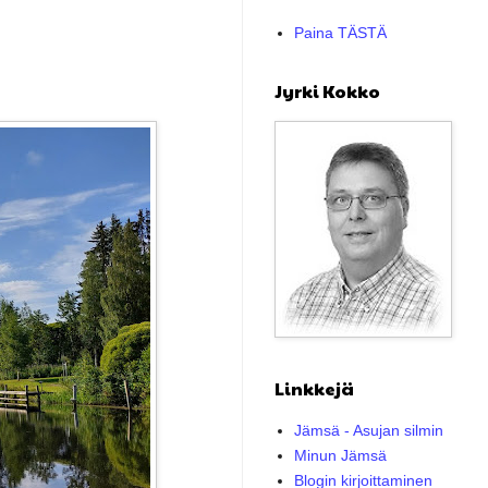
Paina TÄSTÄ
Jyrki Kokko
Linkkejä
Jämsä - Asujan silmin
Minun Jämsä
Blogin kirjoittaminen