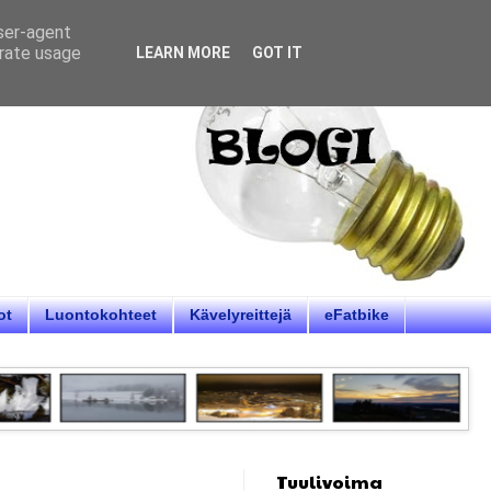
user-agent
erate usage
LEARN MORE
GOT IT
ot
Luontokohteet
Kävelyreittejä
eFatbike
Tuulivoima