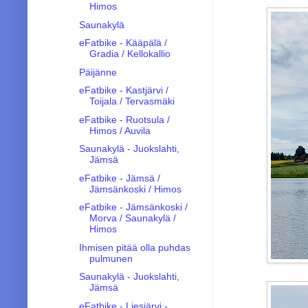
Himos
Saunakylä
eFatbike - Kääpälä /
Gradia / Kellokallio
Päijänne
eFatbike - Kastjärvi /
Toijala / Tervasmäki
eFatbike - Ruotsula /
Himos / Auvila
Saunakylä - Juokslahti,
Jämsä
eFatbike - Jämsä /
Jämsänkoski / Himos
eFatbike - Jämsänkoski /
Morva / Saunakylä /
Himos
Ihmisen pitää olla puhdas
pulmunen
Saunakylä - Juokslahti,
Jämsä
eFatbike - Liesjärvi -