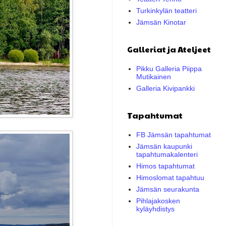
Turkinkylän teatteri
Jämsän Kinotar
Galleriat ja Ateljeet
Pikku Galleria Piippa
Mutikainen
Galleria Kivipankki
Tapahtumat
FB Jämsän tapahtumat
Jämsän kaupunki
tapahtumakalenteri
Himos tapahtumat
Himoslomat tapahtuu
Jämsän seurakunta
Pihlajakosken
kyläyhdistys