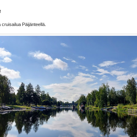
e
 cruisailua Päijänteellä.