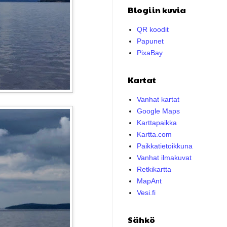
Blogiin kuvia
QR koodit
Papunet
PixaBay
Kartat
Vanhat kartat
Google Maps
Karttapaikka
Kartta.com
Paikkatietoikkuna
Vanhat ilmakuvat
Retkikartta
MapAnt
Vesi.fi
Sähkö