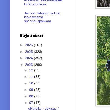
Kokemus, jota muistelen
kiikkustuolissa
Jämsän lähistön kolme
kirkasvetistä
snorklauspaikkaa
Kirjoitukset
►
2026
(161)
►
2025
(328)
►
2024
(352)
▼
2023
(290)
►
12
(39)
►
11
(33)
►
10
(33)
►
09
(23)
►
08
(25)
▼
07
(17)
eFatbike - Jokisuu /