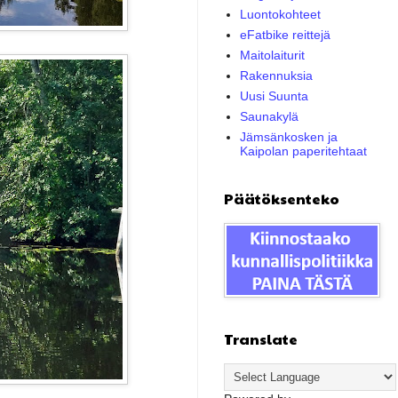
Luontokohteet
eFatbike reittejä
Maitolaiturit
Rakennuksia
Uusi Suunta
Saunakylä
Jämsänkosken ja
Kaipolan paperitehtaat
Päätöksenteko
Translate