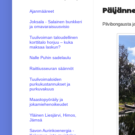
Päijänn
Ajanmääreet
Joksala - Salainen bunkkeri
Pilvibongausta ja
ja omavaraisuusvisio
Tuulivoiman taloudellinen
korttitalo horjuu – kuka
maksaa laskun?
Nalle Puhin sadelaulu
Raittiusseuran säännöt
Tuulivoimaloiden
purkukustannukset ja
purkuvakuus
Maastopyöräily ja
jokamiehenoikeudet
Yläinen Liesjärvi, Himos,
Jämsä
Savon Aurinkoenergia -