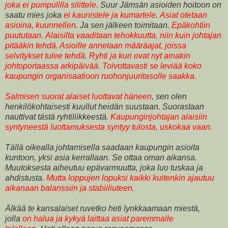
joka ei pumpulilla silittele.
Suur Jämsän asioiden hoitoon on
saatu mies joka
ei kaunistele ja kumartele
.
Asiat otetaan
asioina, kuunnellen
. Ja sen jälkeen toimitaan.
Epäkohtiin
puututaan.
Alaisilta vaaditaan tehokkuutta, niin kuin johtajan
pitääkin tehdä. Asioille annetaan määräajat, joissa
selvitykset tulee tehdä. Ryhti ja kuri ovat nyt ainakin
johtoportaassa arkipäivää. Toivottavasti se leviää koko
kaupungin organisaatioon ruohonjuuritasolle saakka.
Salmisen suorat alaiset luottavat häneen
, sen olen
henkilökohtaisesti kuullut heidän suustaan. Suorastaan
nauttivat tästä ryhtiliikkeestä.
Kaupunginjohtajan alaisiin
syntyneestä luottamuksesta syntyy tulosta, uskokaa vaan.
Tällä oikealla johtamisella saadaan kaupungin asioita
kuntoon, yksi asia kerrallaan. Se ottaa oman aikansa.
Muutoksesta aiheutuu epävarmuutta, joka luo tuskaa ja
ahdistusta.
Mutta loppujen lopuksi kaikki kuitenkin ajautuu
aikanaan balanssiin ja stabiiliuteen.
Älkää te kansalaiset ruvetko heti lynkkaamaan miestä,
jolla
on halua ja kykyä laittaa asiat paremmalle