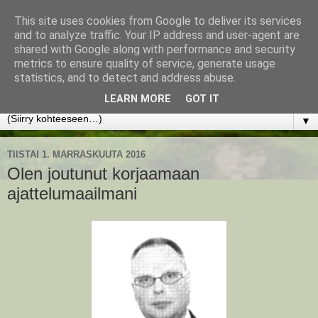
This site uses cookies from Google to deliver its services
www.jyrkikokko.fi
and to analyze traffic. Your IP address and user-agent are
shared with Google along with performance and security
metrics to ensure quality of service, generate usage
Uusi Suunta - Jokainen hetki tarjoaa tilaisuuden muuttaa
statistics, and to detect and address abuse.
suuntaa.
LEARN MORE
GOT IT
▼
TIISTAI 1. MARRASKUUTA 2016
Olen joutunut korjaamaan
ajattelumaailmani