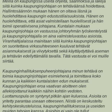
Meillä on kaupungissa useita ohjeita, säännöksiä ja lakeja
siitä kuinka kaupunginjohtajan on tehtäväänsä hoidettava.
Hallintosäännön mukaan hänen on oltava läsnä ja
huolehdittava kaupungin edustustilaisuuksista. Hänen on
huolehdittava, että asiat valmistellaan huolellisesti ja hän
toimii operatiivisena johtajana. Kuntalain mukaan
kaupunginjohtaja on vastuussa johtoryhmän työskentelystä
ja kaupunginjohtajalla on aina valmisteluvastuu asioista.
Viranhaltijalaissa mainitaan siitä kuinka kaupunginjohtajan
on suoritettava virkasuhteeseen kuuluvat tehtävät
asianmukaisesti ja viivytyksettä sekä käyttäydyttävä aseman
ja tehtävän edellyttämällä tavalla. Tätä vastuuta ei voi muille
siirtää.
Kaupunginhallituksenpuheenjohtajana minun tehtävä on
toimia kaupunginjohtajan esimiehenä ja toimittava koko
kunnan ja kaikkien kuntalaisten edun mukaisesti.
Kaupunginjohtajan eroa vaativan aloitteen olen
allekirjoittanut kaikkiin näihin kohtiin vedoten.
Luottamuspula on syntynyt pitkän ajan kuluessa. Asioita on
yritetty parantaa useaan otteeseen. Niistä on keskusteltu
kehityskeskusteluissa, kaupunginhallituksessa ja useiden
muiden tahojen kanssa. Asioihin ei vain ole tullut