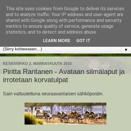
This site uses cookies from Google to deliver its services
www.jyrkikokko.fi
and to analyze traffic. Your IP address and user-agent are
shared with Google along with performance and security
metrics to ensure quality of service, generate usage
Uusi Suunta - Jokainen hetki tarjoaa tilaisuuden muuttaa
statistics, and to detect and address abuse.
suuntaa.
LEARN MORE
GOT IT
▼
KESKIVIIKKO 2. MARRASKUUTA 2016
Piritta Rantanen - Avataan silmälaput ja
irrotetaan korvatulpat
Sain valtuutettuna seuraavanlaisen sähköpostin.