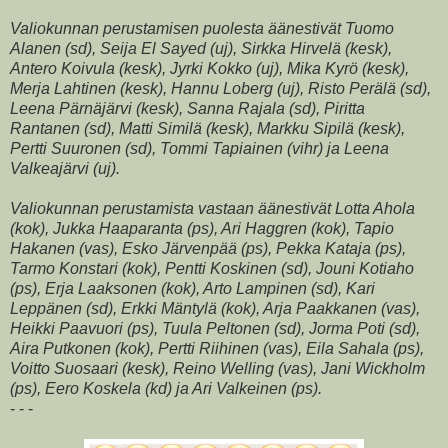
Valiokunnan perustamisen puolesta äänestivät Tuomo
Alanen (sd), Seija El Sayed (uj), Sirkka Hirvelä (kesk),
Antero Koivula (kesk), Jyrki Kokko (uj), Mika Kyrö (kesk),
Merja Lahtinen (kesk), Hannu Loberg (uj), Risto Perälä (sd),
Leena Pärnäjärvi (kesk), Sanna Rajala (sd), Piritta
Rantanen (sd), Matti Similä (kesk), Markku Sipilä (kesk),
Pertti Suuronen (sd), Tommi Tapiainen (vihr) ja Leena
Valkeajärvi (uj).
Valiokunnan perustamista vastaan äänestivät Lotta Ahola
(kok), Jukka Haaparanta (ps), Ari Haggren (kok), Tapio
Hakanen (vas), Esko Järvenpää (ps), Pekka Kataja (ps),
Tarmo Konstari (kok), Pentti Koskinen (sd), Jouni Kotiaho
(ps), Erja Laaksonen (kok), Arto Lampinen (sd), Kari
Leppänen (sd), Erkki Mäntylä (kok), Arja Paakkanen (vas),
Heikki Paavuori (ps), Tuula Peltonen (sd), Jorma Poti (sd),
Aira Putkonen (kok), Pertti Riihinen (vas), Eila Sahala (ps),
Voitto Suosaari (kesk), Reino Welling (vas), Jani Wickholm
(ps), Eero Koskela (kd) ja Ari Valkeinen (ps).
- - -