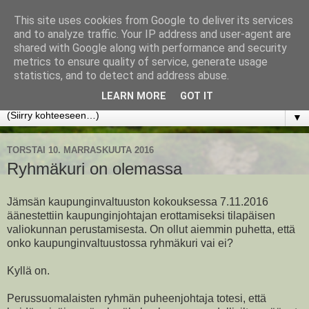
This site uses cookies from Google to deliver its services
www.jyrkikokko.fi
and to analyze traffic. Your IP address and user-agent are
shared with Google along with performance and security
metrics to ensure quality of service, generate usage
Uusi Suunta - Jokainen hetki tarjoaa tilaisuuden muuttaa
statistics, and to detect and address abuse.
suuntaa.
LEARN MORE
GOT IT
▼
TORSTAI 10. MARRASKUUTA 2016
Ryhmäkuri on olemassa
Jämsän kaupunginvaltuuston kokouksessa 7.11.2016
äänestettiin kaupunginjohtajan erottamiseksi tilapäisen
valiokunnan perustamisesta. On ollut aiemmin puhetta, että
onko kaupunginvaltuustossa ryhmäkuri vai ei?
Kyllä on.
Perussuomalaisten ryhmän puheenjohtaja totesi, että