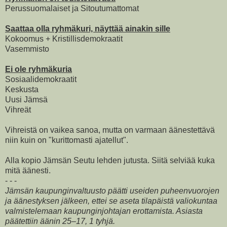
Perussuomalaiset ja Sitoutumattomat
Saattaa olla ryhmäkuri, näyttää ainakin sille
Kokoomus + Kristillisdemokraatit
Vasemmisto
Ei ole ryhmäkuria
Sosiaalidemokraatit
Keskusta
Uusi Jämsä
Vihreät
Vihreistä on vaikea sanoa, mutta on varmaan äänestettävä
niin kuin on "kurittomasti ajatellut".
Alla kopio Jämsän Seutu lehden jutusta. Siitä selviää kuka
mitä äänesti.
- - -
Jämsän kaupunginvaltuusto päätti useiden puheenvuorojen
ja äänestyksen jälkeen, ettei se aseta tilapäistä valiokuntaa
valmistelemaan kaupunginjohtajan erottamista. Asiasta
päätettiin äänin 25–17, 1 tyhjä.