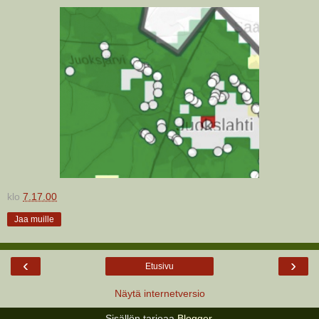
klo
7.17.00
Jaa muille
‹
›
Etusivu
Näytä internetversio
Sisällön tarjoaa
Blogger
.