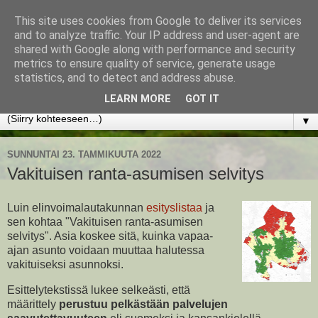
This site uses cookies from Google to deliver its services
www.jyrkikokko.fi
and to analyze traffic. Your IP address and user-agent are
shared with Google along with performance and security
metrics to ensure quality of service, generate usage
Uusi Suunta - Jokainen hetki tarjoaa tilaisuuden muuttaa
statistics, and to detect and address abuse.
suuntaa.
LEARN MORE
GOT IT
▼
SUNNUNTAI 23. TAMMIKUUTA 2022
Vakituisen ranta-asumisen selvitys
Luin elinvoimalautakunnan
esityslistaa
ja
sen kohtaa "Vakituisen ranta-asumisen
selvitys". Asia koskee sitä, kuinka vapaa-
ajan asunto voidaan muuttaa halutessa
vakituiseksi asunnoksi.
Esittelytekstissä lukee selkeästi, että
määrittely
perustuu pelkästään palvelujen