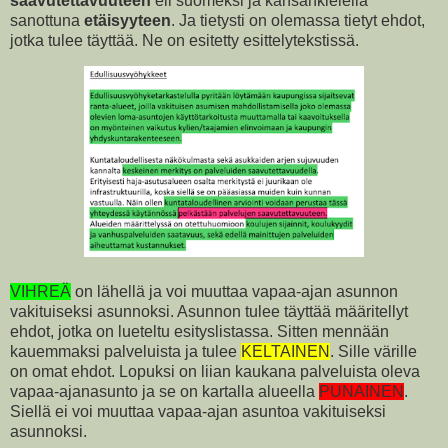
saavutettavuuteen
eli suomeksi ja kansankielellä
sanottuna
etäisyyteen
. Ja tietysti on olemassa tietyt ehdot,
jotka tulee täyttää. Ne on esitetty esittelytekstissä.
VIHREÄ
on lähellä ja voi muuttaa vapaa-ajan asunnon
vakituiseksi asunnoksi. Asunnon tulee täyttää määritellyt
ehdot, jotka on lueteltu esityslistassa. Sitten mennään
kauemmaksi palveluista ja tulee
KELTAINEN
. Sille värille
on omat ehdot. Lopuksi on liian kaukana palveluista oleva
vapaa-ajanasunto ja se on kartalla alueella
PUNAINEN
.
Siellä ei voi muuttaa vapaa-ajan asuntoa vakituiseksi
asunnoksi.