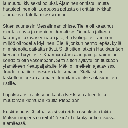
ja muuttui kiviseksi poluksi. Ajaminen onnistui, mutta
haasteellinen oli. Loppuosa polusta oli erittäin jyrkkää
alamäkeä. Taluttamiseksi meni.
Sitten suuntasin Metsälinnan ohitse. Tielle oli kaatunut
monta kuusta ja menin niiden alitse. Onnelan jälkeen
käännyin takavasempaan ja ajelin Kotiojalle. Lammen
miljöö oli todella idyllinen. Siellä jonkun hermo lepää, kyllä
niin hienolta paikalta näytti. Siitä sitten jatkoin Haukkamäen
kiertäen Tyryntielle. Käännyin Jämsään päin ja Vainiolan
kohdalta otin vasempaan. Siitä sitten sytkytellen tiukkaan
ylämäkeen Kettupaljakalle. Mäki oli melkein ajettavissa.
Jouduin pariin otteeseen taluttamaan. Sieltä sitten
laskettelin pitkän alamäen Tennilän vieritse Jokisuuntien
ristille.
Lopuksi ajelin Jokisuun kautta Keskisen alueelle ja
muutaman kiemuran kautta Pispalaan.
Keskinopeus jäi alhaiseksi vaikeiden osuuksien takia.
Maksiminopeus oli reilut 55 km/h Turkinkyläntien isossa
alamäessä.