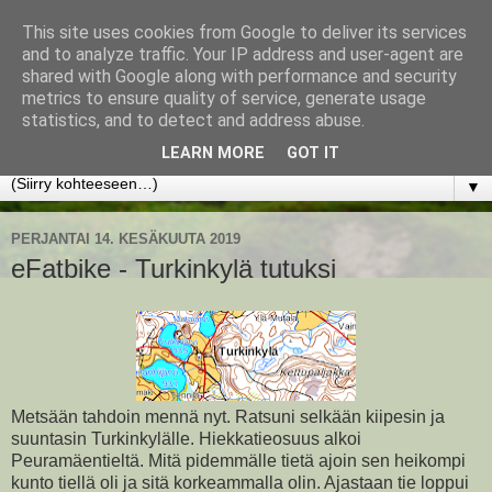
This site uses cookies from Google to deliver its services
www.jyrkikokko.fi
and to analyze traffic. Your IP address and user-agent are
shared with Google along with performance and security
metrics to ensure quality of service, generate usage
Uusi Suunta - Jokainen hetki tarjoaa tilaisuuden muuttaa
statistics, and to detect and address abuse.
suuntaa.
LEARN MORE
GOT IT
▼
PERJANTAI 14. KESÄKUUTA 2019
eFatbike - Turkinkylä tutuksi
Metsään tahdoin mennä nyt. Ratsuni selkään kiipesin ja
suuntasin Turkinkylälle. Hiekkatieosuus alkoi
Peuramäentieltä. Mitä pidemmälle tietä ajoin sen heikompi
kunto tiellä oli ja sitä korkeammalla olin. Ajastaan tie loppui