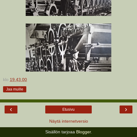
klo
19.43.00
Jaa muille
‹
›
Etusivu
Näytä internetversio
Sisällön tarjoaa
Blogger
.