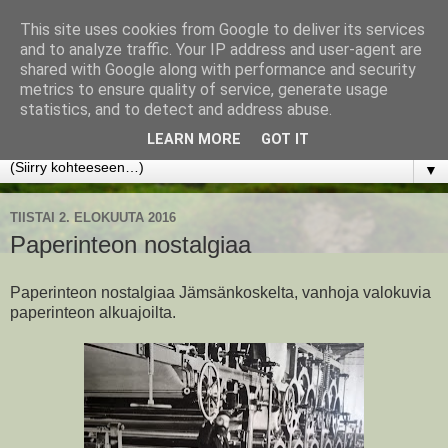
This site uses cookies from Google to deliver its services
www.jyrkikokko.fi
and to analyze traffic. Your IP address and user-agent are
shared with Google along with performance and security
metrics to ensure quality of service, generate usage
Uusi Suunta - Jokainen hetki tarjoaa tilaisuuden muuttaa
statistics, and to detect and address abuse.
suuntaa.
LEARN MORE
GOT IT
▼
TIISTAI 2. ELOKUUTA 2016
Paperinteon nostalgiaa
Paperinteon nostalgiaa Jämsänkoskelta, vanhoja valokuvia
paperinteon alkuajoilta.