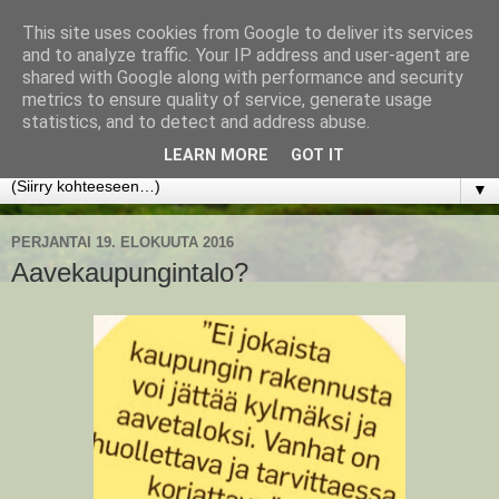
This site uses cookies from Google to deliver its services
www.jyrkikokko.fi
and to analyze traffic. Your IP address and user-agent are
shared with Google along with performance and security
metrics to ensure quality of service, generate usage
Uusi Suunta - Jokainen hetki tarjoaa tilaisuuden muuttaa
statistics, and to detect and address abuse.
suuntaa.
LEARN MORE
GOT IT
▼
PERJANTAI 19. ELOKUUTA 2016
Aavekaupungintalo?