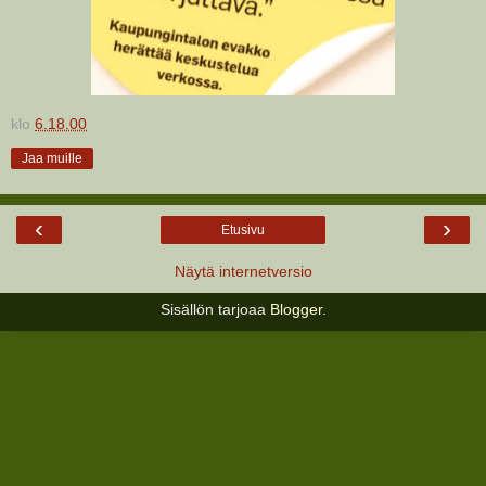
klo
6.18.00
Jaa muille
‹
›
Etusivu
Näytä internetversio
Sisällön tarjoaa
Blogger
.