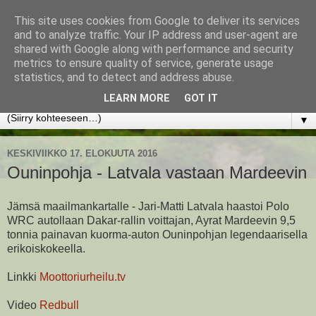
This site uses cookies from Google to deliver its services
www.jyrkikokko.fi
and to analyze traffic. Your IP address and user-agent are
shared with Google along with performance and security
metrics to ensure quality of service, generate usage
Uusi Suunta - Jokainen hetki tarjoaa tilaisuuden muuttaa
statistics, and to detect and address abuse.
suuntaa.
LEARN MORE
GOT IT
▼
KESKIVIIKKO 17. ELOKUUTA 2016
Ouninpohja - Latvala vastaan Mardeevin
Jämsä maailmankartalle - Jari-Matti Latvala haastoi Polo
WRC autollaan Dakar-rallin voittajan, Ayrat Mardeevin 9,5
tonnia painavan kuorma-auton Ouninpohjan legendaarisella
erikoiskokeella.
Linkki
Moottoriurheilu.tv
Video
Redbull