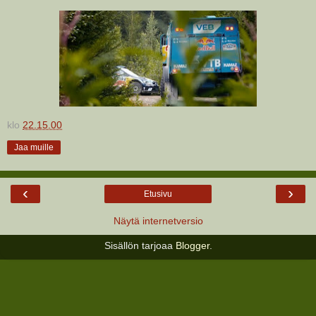
klo
22.15.00
Jaa muille
‹
›
Etusivu
Näytä internetversio
Sisällön tarjoaa
Blogger
.