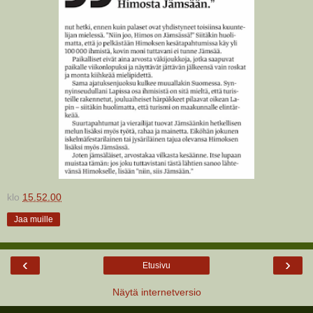
klo
15.52.00
Jaa muille
‹
›
Etusivu
Näytä internetversio