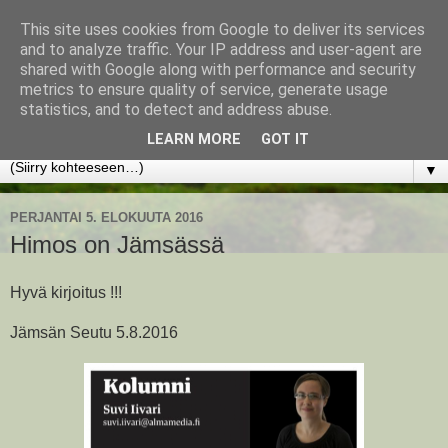
This site uses cookies from Google to deliver its services
www.jyrkikokko.fi
and to analyze traffic. Your IP address and user-agent are
shared with Google along with performance and security
metrics to ensure quality of service, generate usage
Uusi Suunta - Jokainen hetki tarjoaa tilaisuuden muuttaa
statistics, and to detect and address abuse.
suuntaa.
LEARN MORE
GOT IT
▼
PERJANTAI 5. ELOKUUTA 2016
Himos on Jämsässä
Hyvä kirjoitus !!!
Jämsän Seutu 5.8.2016