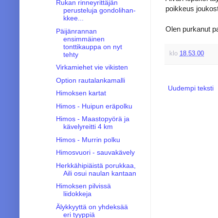
Rukan rinneyrittäjän
poikkeus joukosta
perusteluja gondo­li­han­
kkee...
Olen purkanut pa
Päijänrannan
ensimmäinen
tonttikauppa on nyt
klo
18.53.00
tehty
Virkamiehet vie vikisten
Option rautalankamalli
Uudempi teksti
Himoksen kartat
Himos - Huipun eräpolku
Himos - Maastopyörä ja
kävelyreitti 4 km
Himos - Murrin polku
Himosvuori - sauvakävely
Herkkähipiäistä porukkaa,
Aili osui naulan kantaan
Himoksen pilvissä
liidokkeja
Älykkyyttä on yhdeksää
eri tyyppiä