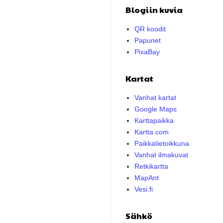
Blogiin kuvia
QR koodit
Papunet
PixaBay
Kartat
Vanhat kartat
Google Maps
Karttapaikka
Kartta.com
Paikkatietoikkuna
Vanhat ilmakuvat
Retkikartta
MapAnt
Vesi.fi
Sähkö