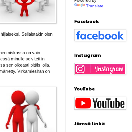
Powered by
Translate
Facebook
hiljaiseksi. Sellaistakin olen
ehen niskassa on vain
Instagram
ssä minulle selvitettiin
sa sen oikeasti pitäisi olla.
 ymmärretty. Virkamieshän on
YouTube
Jämsä linkit