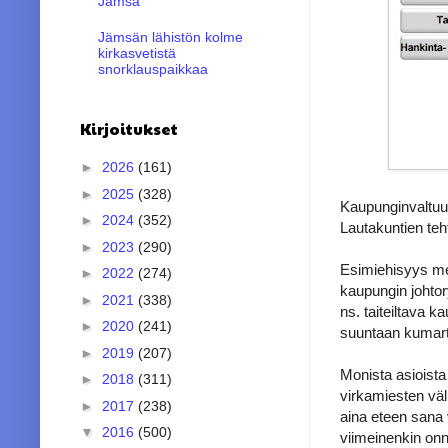
Jämsä
Jämsän lähistön kolme
kirkasvetistä
snorklauspaikkaa
Kirjoitukset
►
2026
(161)
►
2025
(328)
Kaupunginvaltuust
►
2024
(352)
Lautakuntien teht
►
2023
(290)
Esimiehisyys men
►
2022
(274)
kaupungin johto
►
2021
(338)
ns. taiteiltava 
►
2020
(241)
suuntaan kumartaa
►
2019
(207)
Monista asioista
►
2018
(311)
virkamiesten väli
►
2017
(238)
aina eteen sana 
▼
2016
(500)
viimeinenkin onn