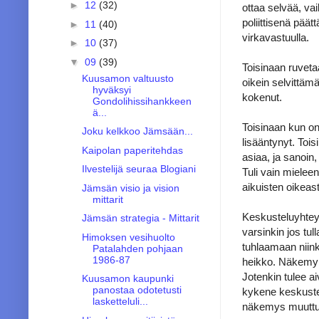
►
12
(32)
ottaa selvää, vai
poliittisenä pää
►
11
(40)
virkavastuulla.
►
10
(37)
▼
09
(39)
Toisinaan ruveta
Kuusamon valtuusto
oikein selvittämä
hyväksyi
kokenut.
Gondolihissihankkeen
ä...
Toisinaan kun o
Joku kelkkoo Jämsään...
lisääntynyt. Toi
Kaipolan paperitehdas
asiaa, ja sanoin, 
Ilvestelijä seuraa Blogiani
Tuli vain mieleen
aikuisten oikeast
Jämsän visio ja vision
mittarit
Keskusteluyhteys
Jämsän strategia - Mittarit
varsinkin jos tul
Himoksen vesihuolto
tuhlaamaan niink
Patalahden pohjaan
1986-87
heikko. Näkemyk
Jotenkin tulee ai
Kuusamon kaupunki
panostaa odotetusti
kykene keskustel
lasketteluli...
näkemys muuttu