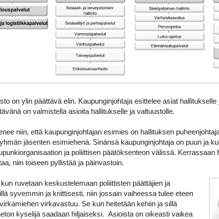
o on ylin päättävä elin. Kaupunginjohtaja esittelee asiat hallitukselle ja
ävänä on valmistella asioita hallitukselle ja valtuustolle.
ee niin, että kaupunginjohtajan esimies on hallituksen puheenjohtaj
ryhmän jäsenten esimiehenä. Sinänsä kaupunginjohtaja on puun ja ku
kaupunkiorganisaation ja poliittisen päätöksenteon välissä. Kerrassaan
, niin toiseen pyllistää ja päinvastoin.
 kun ruvetaan keskustelemaan poliittisten päättäjien ja
llä syvemmin ja kriittisesti, niin jossain vaiheessa tulee eteen
virkamiehen virkavastuu. Se kun heitetään kehiin ja sillä
eton kyselijä saadaan hiljaiseksi. Asioista on oikeasti vaikea