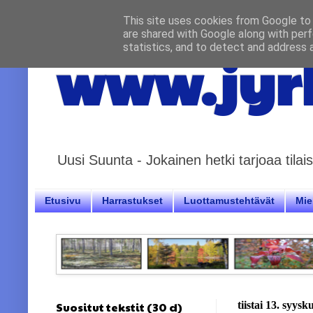
This site uses cookies from Google to d
are shared with Google along with perf
statistics, and to detect and address 
www.jyrk
Uusi Suunta - Jokainen hetki tarjoaa til
Etusivu
Harrastukset
Luottamustehtävät
Miel
Suositut tekstit (30 d)
tiistai 13. syys