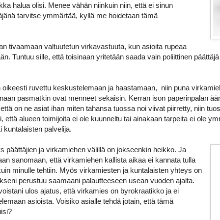
kka halua olisi. Menee vähän niinkuin niin, että ei sinun
ttäjänä tarvitse ymmärtää, kyllä me hoidetaan tämä
an tivaamaan valtuutetun virkavastuuta, kun asioita rupeaa
än. Tuntuu sille, että toisinaan yritetään saada vain poliittinen päättäjä 
n oikeesti ruvettu keskustelemaan ja haastamaan, niin puna virkami
sinaan pasmatkin ovat menneet sekaisin. Kerran ison paperinpalan ääre
että on ne asiat ihan miten tahansa tuossa noi viivat piirretty, niin tuos
i, että alueen toimijoita ei ole kuunneltu tai ainakaan tarpeita ei ole
i kuntalaisten palvelija.
 päättäjien ja virkamiehen välillä on jokseenkin heikko. Ja
laan sanomaan, että virkamiehen kallista aikaa ei kannata tulla
uin minulle tehtiin. Myös virkamiesten ja kuntalaisten yhteys on
seni perustuu saamaani palautteeseen usean vuoden ajalta.
voistani ulos ajatus, että virkamies on byrokraatikko ja ei
emaan asioista. Voisiko asialle tehdä jotain, että tämä
isi?