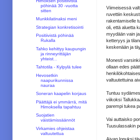
Himoksen positiivistä
pöhinää 30 -vuotta
Viimeisessä valt
sitten
ruvettiin kesku
Munkkilatinaksi meni
rakentamiselle t
oli, että aluett
Strategian konkretisointi
myydään vain ja 
Positiivistä pöhinää
ketteryys ja tila
Rukalla
keskenään ja täyt
Tahko kehittyy kaupungin
ja rinneyrittäjän
yhteist...
Monesti varsinki
ollaan edes päät
Tahtotila - Kylpylä tulee
henkilökohtaisest
Hevosetkin
valtuutettuina ai
naapurikunnissa
nauraa
Tuntuu sydämessä
Soneran kaapelin korjaus
viikoksi Tallukka
Päättäjä ei ymmärrä, mitä
parempi tukea pa
Himoksella tapahtuu
Suojatien
Vai auttaisko po
väistämissäännöt
Tuusulassakin p
Virkamies ohjeistaa
valtuutettua
Aivan lopuksi täy