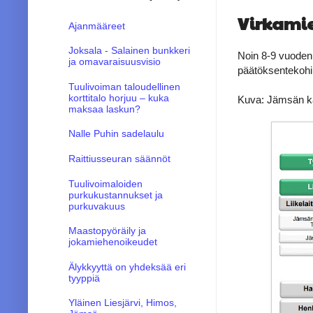
Virkamie
Ajanmääreet
Joksala - Salainen bunkkeri
Noin 8-9 vuoden 
ja omavaraisuusvisio
päätöksentekohim
Tuulivoiman taloudellinen
korttitalo horjuu – kuka
Kuva: Jämsän ka
maksaa laskun?
Nalle Puhin sadelaulu
Raittiusseuran säännöt
Tuulivoimaloiden
purkukustannukset ja
purkuvakuus
Maastopyöräily ja
jokamiehenoikeudet
Älykkyyttä on yhdeksää eri
tyyppiä
Yläinen Liesjärvi, Himos,