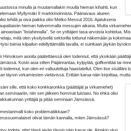
uustossa minulla ja muutamallakin muulla hieman kihahti, kun
stelemaan Myllymäki II markkinoinnista. Päänavaus alueen
ulisi tehdä ja oiva paikka olisi Metko Messut 2016. Ajatuksena
a kaupattaisiin hieman halvemmalla messujen aikana. Mutta virkamiehen 
ainoastaan "listahinnalla". Se on yrittäjien tasa-arvoista kohtelua. M
nnetaju, mitä olen yksityisellä sektorilla tottunut näkemään ja kokema
yisi toimia kilpailun edellyttämällä tavalla, ei suinkaan jäykän byrokra
n Himoksen asioita päätettäessä olen todennut, että yksikään päättäjis
tämässä. Koski asia sitten Päijänrantaa, kylpylää, golfkenttää tai rin
i todennut, kun olen eri valtuutettuja haastatellut. Olen itse sisälläni
van täysin virkamiesten vietävissä. Erittäin karua näin kirjoittaa, mutta t
ni sille, että koko konkkaronkka (päättäjät ja virkamiehet)
an seminaariin, niin sen jälkeen hommat luistaisi. No ehkä olisi
ikkakunnan yrittäjiä ja pitää seminaari Jämsässä.
rmestarimalli koko problematiikkaan?
erussuomalaiset olivat tämän kannalla, miten Jämsässä?
tyy todeta, ettei tämä aivän täysin näin karua ole. Ainakin yksi