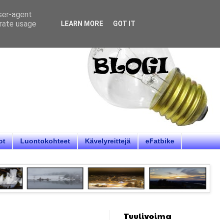
user-agent
erate usage
LEARN MORE
GOT IT
ot
Luontokohteet
Kävelyreittejä
eFatbike
Tuulivoima