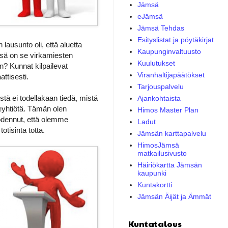
Jämsä
eJämsä
Jämsä Tehdas
Esityslistat ja pöytäkirjat
lausunto oli, että aluetta
Kaupunginvaltuusto
issä on se virkamiesten
Kuulutukset
an? Kunnat kilpailevat
Viranhaltijapäätökset
attisesti.
Tarjouspalvelu
tä ei todellakaan tiedä, mistä
Ajankohtaista
neyhtiötä. Tämän olen
Himos Master Plan
 todennut, että olemme
Ladut
otisinta totta.
Jämsän karttapalvelu
HimosJämsä
matkailusivusto
Häiriökartta Jämsän
kaupunki
Kuntakortti
Jämsän Äijät ja Ämmät
Kuntatalous