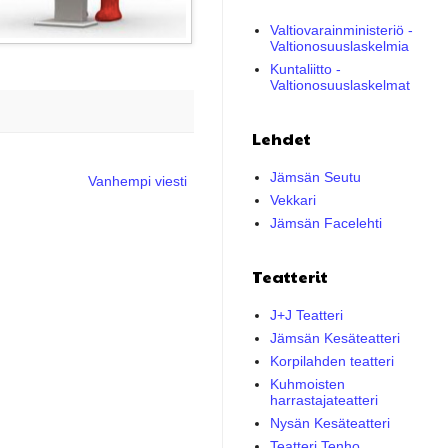
Valtiovarainministeriö -
Valtionosuuslaskelmia
Kuntaliitto -
Valtionosuuslaskelmat
Lehdet
Jämsän Seutu
Vanhempi viesti
Vekkari
Jämsän Facelehti
Teatterit
J+J Teatteri
Jämsän Kesäteatteri
Korpilahden teatteri
Kuhmoisten
harrastajateatteri
Nysän Kesäteatteri
Teatteri Tenho