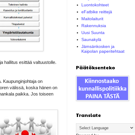
Luontokohteet
eFatbike reittejä
Maitolaiturit
Rakennuksia
Uusi Suunta
Saunakylä
Jämsänkosken ja
Kaipolan paperitehtaat
 hallitus esittää valtuustolle.
Päätöksenteko
a. Kaupunginjohtaja on
oren välissä, koska hänen on
 hankala paikka. Jos toiseen
Translate