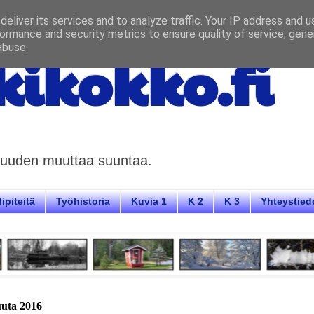
eliver its services and to analyze traffic. Your IP address and 
ormance and security metrics to ensure quality of service, gen
abuse.
ikokko.fi
aisuuden muuttaa suuntaa.
ipiteitä
Työhistoria
Kuvia 1
K 2
K 3
Yhteystied
kuuta 2016