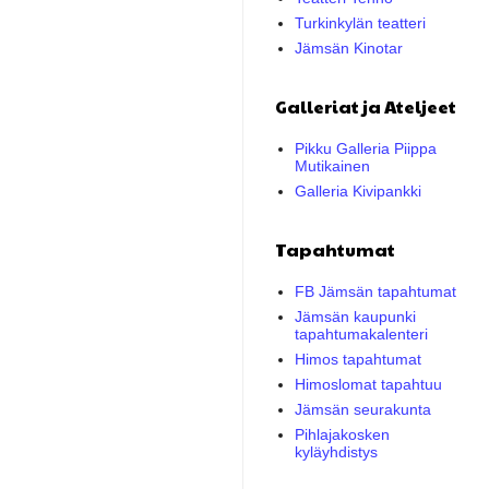
Turkinkylän teatteri
Jämsän Kinotar
Galleriat ja Ateljeet
Pikku Galleria Piippa
Mutikainen
Galleria Kivipankki
Tapahtumat
FB Jämsän tapahtumat
Jämsän kaupunki
tapahtumakalenteri
Himos tapahtumat
Himoslomat tapahtuu
Jämsän seurakunta
Pihlajakosken
kyläyhdistys