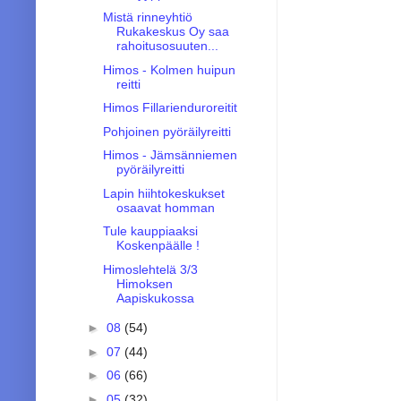
Mistä rinneyhtiö
Rukakeskus Oy saa
rahoitusosuuten...
Himos - Kolmen huipun
reitti
Himos Fillarienduroreitit
Pohjoinen pyöräilyreitti
Himos - Jämsänniemen
pyöräilyreitti
Lapin hiihtokeskukset
osaavat homman
Tule kauppiaaksi
Koskenpäälle !
Himoslehtelä 3/3
Himoksen
Aapiskukossa
►
08
(54)
►
07
(44)
►
06
(66)
►
05
(32)