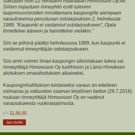
Saksalan noin 22 hehtaarin määräalan Himosvuori Oy:lle.
Siihen nojautuen rinneyhtiö esitti tulevien
laajennusvisioiden innoittamana kaupungille aiempaan
varaukseensa perustuvan ostotarjouksen 2. helmikuuta
1989. ”Kaupunki ei vastannut ostotarjoukseen”, Ojala
ihmettelee ääneen ja harmittelee vieläkin."
Siis se pöhinä päättyi helmikuussa 1989, kun kaupunki ei
vastannut rinneyrittäjän ostotarjoukseen.
Siis omin voimin ilman kaupungin silloistakaan tukea sai
rinneyrittäjä Himosvuori Oy tuolihissin ja Länsi-Himoksen
aloituksen omarahoituksen aikaiseksi.
Kaupunginhallituksen toistaiseksi varaus on edelleen
voimassa ja valtuuston saaman kirjallisen tiedon (29.7.2016)
mukaan rinneyrittäjä Himosvuori Oy on vaatinut
varausalueesta vuokrasopimusta.
klo
21.56.00
Jaa muille