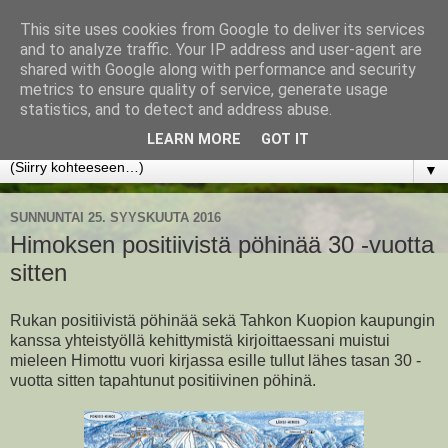
This site uses cookies from Google to deliver its services
www.jyrkikokko.fi
and to analyze traffic. Your IP address and user-agent are
shared with Google along with performance and security
metrics to ensure quality of service, generate usage
Uusi Suunta - Jokainen hetki tarjoaa tilaisuuden muuttaa
statistics, and to detect and address abuse.
suuntaa.
LEARN MORE
GOT IT
▼
SUNNUNTAI 25. SYYSKUUTA 2016
Himoksen positiivistä pöhinää 30 -vuotta
sitten
Rukan positiivistä pöhinää sekä Tahkon Kuopion kaupungin
kanssa yhteistyöllä kehittymistä kirjoittaessani muistui
mieleen Himottu vuori kirjassa esille tullut lähes tasan 30 -
vuotta sitten tapahtunut positiivinen pöhinä.