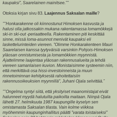
kaupaksi”, Saarelainen mainitsee.""
Otoksia kirjan sivu 83.
Laajennus Saksalan maille
?
""Honkarakenne oli kiinnostunut Himoksen kasvusta ja
halusi olla jatkossakin mukana rakentamassa lomamökkejä
ski-in ski-out -periaatteella. Rakentaminen piti keskittää
sinne, missä loma-asunnot menivät kaupaksi eli
laskettelurinteiden viereen. ”Olimme Honkarakenteen Mauri
Saarelaisen kanssa tyytyväisiä varsinkin Pohjois-Himoksen
yläosan onnistumisesta ja lomamökkien myynnistä.
Ajattelimme laajentaa yläosan rakennusalueita ja tehdä
viereen samanlaisen kuvion. Monistaisimme systeemin niin,
että merkittävä osa hissi-investoinneista ja muun
rinnetoiminnan kehityksestä rahoitettaisiin
rakennusoikeuksien myynnillä”, Juhani Ojala selvittää."
""Ongelma syntyi siitä, että yksityiset maanomistajat eivät
halunneet myydä halutuilta paikoilta maitaan. Niinpä Ojala
lähetti 27. helmikuuta 1987 kaupungille kyselyn sen
omistamasta Saksalan tilasta. Vain kolme viikkoa
myöhemmin kaupunginhallitus päätti ”varata toistaiseksi”