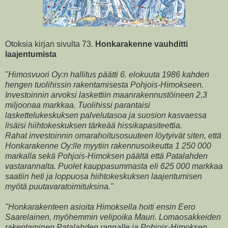
Otoksia kirjan sivulta 73.
Honkarakenne vauhditti
laajentumista
"Himosvuori Oy:n hallitus päätti 6. elokuuta 1986 kahden
hengen tuolihissin rakentamisesta Pohjois-Himokseen.
Investoinnin arvoksi laskettiin maanrakennustöineen 2,3
miljoonaa markkaa. Tuolihissi parantaisi
laskettelukeskuksen palvelutasoa ja suosion kasvaessa
lisäisi hiihtokeskuksen tärkeää hissikapasiteettia.
Rahat investoinnin omarahoitusosuuteen löytyivät siten, että
Honkarakenne Oy:lle myytiin rakennusoikeutta 1 250 000
markalla sekä Pohjois-Himoksen päältä että Patalahden
vastarannalta. Puolet kauppasummasta eli 625 000 markkaa
saatiin heti ja loppuosa hiihtokeskuksen laajentumisen
myötä puutavaratoimituksina."
"Honkarakenteen asioita Himoksella hoiti ensin Eero
Saarelainen, myöhemmin velipoika Mauri. Lomaosakkeiden
rakentaminen Patalahden rannalle ja Pohjois-Himoksen