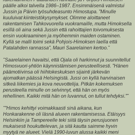
päälle alkoi talvella 1986–1987. Ensimmäisenä valmistui
Jussin ja Päivin työsuhdeasunto Himos­tupa. ”Minulle
kuuluivat kiinteistökysymykset. Olimme aloittaneet
rakentamisen Tahkovuorella vuokramaille, mutta Himoksella
esillä oli aina sekä Jussin että rahoittajien toivomuksesta
ensin vuokraaminen ja myöhemmin maiden ostaminen.
Kyllä se malli toimi sekä Pohjois-Himoksen laella että
Patalahden rannassa”, Mauri Saarelainen kertoo."
"Saarelainen havaitsi, että Ojala oli harkinnut ja suunnitellut
Himosvuori-yhtiön käynnistämisen perusteellisesti. ”Hänen
päämotiivinsa oli hiihtokeskuksen sijainti järkevän
ajomatkan päässä Helsingistä. Jussi on kyllä harvinaisen
sitkeä liikemies ja kova neuvottelija. Pitkän kokemuksen
perusteella minulle on selvinnyt, että hän on myös
rehellinen. Kaikki mitä hän on luvannut, on tullut tehdyksi.”"
"”Himos kehittyi voimakkaasti sinä aikana, kun
Honkarakenne oli läsnä alueen rakentamisessa. Etäisyys
Helsinkiin ja Tampereelle teki siitä täysin perusjuonen
mukaisesti houkuttelevan, ja sitä kautta saimme hyvin
myytyä ne alueet. Vielä 1990-luvun alussa kaikki meni