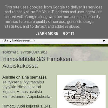
This site uses cookies from Google to deliver its services
www.jyrkikokko.fi
and to analyze traffic. Your IP address and user-agent are
shared with Google along with performance and security
metrics to ensure quality of service, generate usage
Uusi Suunta - Jokainen hetki tarjoaa tilaisuuden muuttaa
statistics, and to detect and address abuse.
suuntaa.
LEARN MORE
GOT IT
▼
TORSTAI 1. SYYSKUUTA 2016
Himoslehtelä 3/3 Himoksen
Aapiskukossa
Asioille on aina olemassa
selityksenä. Nyt ratkaisu
löytyikin Himoittu vuori
kirjasta, Himos asioista
kiinnostuneen Aapiskukosta.
Himottu vuori kirjassa s. 141.