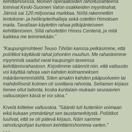
kehittämisessä. Monien operaatioiden rahoituslähteenä
toimivat Keski-Suomen Valon osakkeiden myyntirahat.
Jämsä sai 120 miljoonaa markkaa. Niillä rakennettiin
lentokone- ja helikopterihalleja sekä ostettiin Himoksen
maita. Tavallaan käytettiin rahaa pitkäjänteiseen
kehittämiseen. Sillä rahoitettiin Himos Centeriä, ja mitä
kaikkea me teimmekään.”
”Kaupunginsihteeri Teuvo Tihilän kanssa pelkäsimme, että
poliitikot käyttävät rahat johonkin muuhun. Me rahastoimme
myynnistä saadut varat kaupungin taseessa
kehittämisrahastoon. Kirjoitimme säännöt niin, että valtuusto
voi käyttää rahoja vain kahden kolmanneksen
määräenemmistöllä. Siten ainakin kahden pääpuolueen tai
mahdollisesti kolmen oli sovittava rahoista. Sellainen kirjaus
lienee ollut laitonta, koska kuntalain mukaan seuraavien
valtuustojen käsiä ei voi sitoa.”
Kivelä kiittelee valtuustoa. ”Sääntö tuli kuitenkin voimaan
eikä kukaan ymmärtänyt sen taustamerkitystä. Poliitikot
luulivat, että se oli pätevä kirjaus. Näin saimme
rahoituspohjan kuntoon kehittämishommia varten.”
- - -