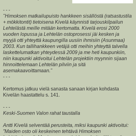
- - -
"Himoksen matkailupuisto hankkeen sisällöstä (ratsastustila
+ mökkitontit) tietoisena Kivelä käynnisti tarjouskilpailun
Lehtelästä meille mitään kertomatta. Kivelä erosi 2000
vuoden lopussa ja Lehtelän ostoprosessi jäi kesken ja
myyjä otti yhteyttä kaupungilla uusiin ihmisiin (Asunmaa)
2003. Kun tallihankkeen vetäjä otti meihin yhteyttä talvella
laskettelumatkan yhteydessä 2009 ja me heti kaupunkiin,
niin kaupunki aktivoitui Lehtelän projektiin myynnin sijaan
hinnoittelemaan Lehtelän pilviin ja sitä
asemakaavoittamaan."
- - -
Kertomus jatkuu vielä sanasta sanaan kirjan kohdasta
Kivelän haastattelu s. 141.
- - -
Keski-Suomen Valon rahat taustalla
Antti Kivelä selventää perusteita, miksi kaupunki aktivoitui:
”Maiden osto oli keskeinen tehtävä Himoksen