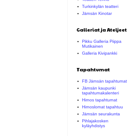
Turkinkylän teatteri
Jämsän Kinotar
Galleriat ja Ateljeet
Pikku Galleria Piippa
Mutikainen
Galleria Kivipankki
Tapahtumat
FB Jämsän tapahtumat
Jämsän kaupunki
tapahtumakalenteri
Himos tapahtumat
Himoslomat tapahtuu
Jämsän seurakunta
Pihlajakosken
kyläyhdistys