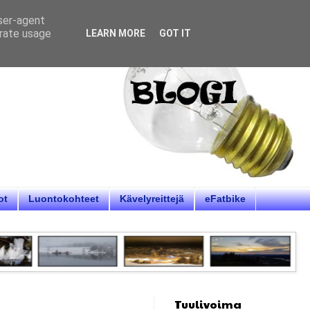
user-agent
erate usage
LEARN MORE
GOT IT
ot
Luontokohteet
Kävelyreittejä
eFatbike
Tuulivoima