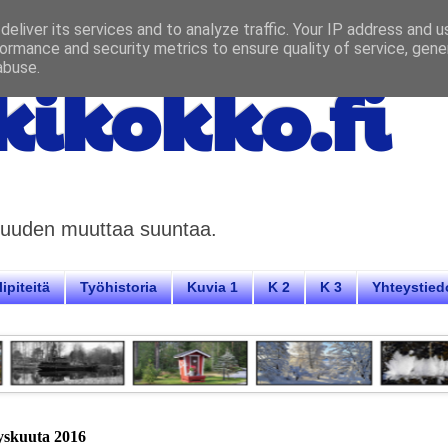
eliver its services and to analyze traffic. Your IP address and 
ormance and security metrics to ensure quality of service, gen
abuse.
ikokko.fi
aisuuden muuttaa suuntaa.
ipiteitä
Työhistoria
Kuvia 1
K 2
K 3
Yhteystied
yyskuuta 2016