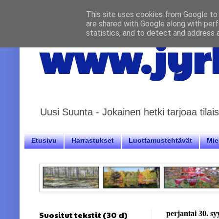
This site uses cookies from Google to d
are shared with Google along with perf
statistics, and to detect and address 
www.jyrk
Uusi Suunta - Jokainen hetki tarjoaa til
Etusivu
Harrastukset
Luottamustehtävät
Miel
Suositut tekstit (30 d)
perjantai 30. s