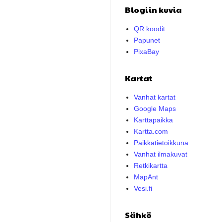
Blogiin kuvia
QR koodit
Papunet
PixaBay
Kartat
Vanhat kartat
Google Maps
Karttapaikka
Kartta.com
Paikkatietoikkuna
Vanhat ilmakuvat
Retkikartta
MapAnt
Vesi.fi
Sähkö