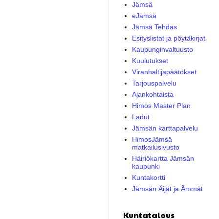
Jämsä
eJämsä
Jämsä Tehdas
Esityslistat ja pöytäkirjat
Kaupunginvaltuusto
Kuulutukset
Viranhaltijapäätökset
Tarjouspalvelu
Ajankohtaista
Himos Master Plan
Ladut
Jämsän karttapalvelu
HimosJämsä
matkailusivusto
Häiriökartta Jämsän
kaupunki
Kuntakortti
Jämsän Äijät ja Ämmät
Kuntatalous