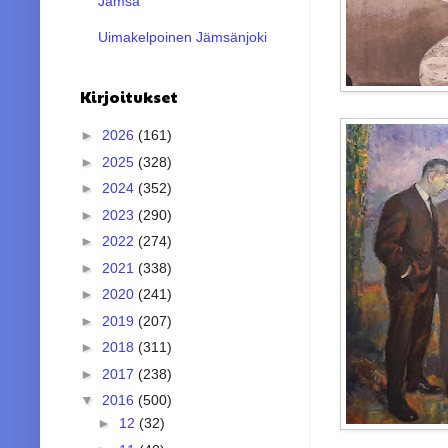
Jämsä
Uimakelpoinen Jämsänjoki
Kirjoitukset
►
2026
(161)
►
2025
(328)
►
2024
(352)
►
2023
(290)
►
2022
(274)
►
2021
(338)
►
2020
(241)
►
2019
(207)
►
2018
(311)
►
2017
(238)
▼
2016
(500)
►
12
(32)