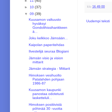
►
11
(40)
klo
16.49.00
►
10
(37)
▼
09
(39)
Kuusamon valtuusto
Uudempi teksti
hyväksyi
Gondolihissihankkeen
ä...
Joku kelkkoo Jämsään...
Kaipolan paperitehdas
Ilvestelijä seuraa Blogiani
Jämsän visio ja vision
mittarit
Jämsän strategia - Mittarit
Himoksen vesihuolto
Patalahden pohjaan
1986-87
Kuusamon kaupunki
panostaa odotetusti
lasketteluli...
Himoksen positiivistä
pöhinää 30 -vuotta