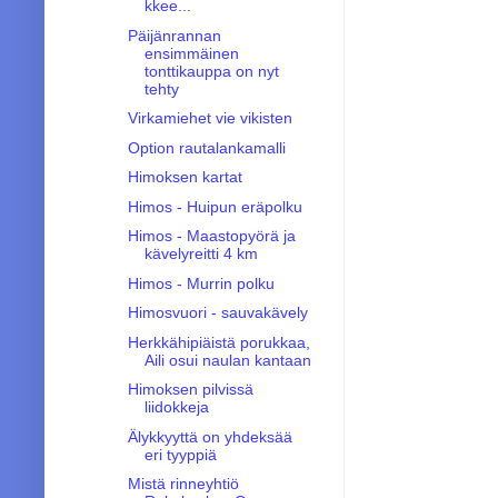
kkee...
Päijänrannan
ensimmäinen
tonttikauppa on nyt
tehty
Virkamiehet vie vikisten
Option rautalankamalli
Himoksen kartat
Himos - Huipun eräpolku
Himos - Maastopyörä ja
kävelyreitti 4 km
Himos - Murrin polku
Himosvuori - sauvakävely
Herkkähipiäistä porukkaa,
Aili osui naulan kantaan
Himoksen pilvissä
liidokkeja
Älykkyyttä on yhdeksää
eri tyyppiä
Mistä rinneyhtiö