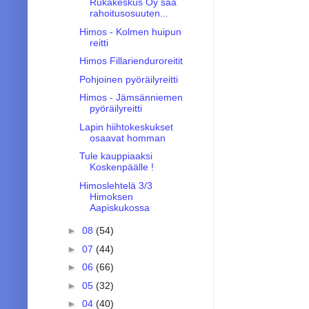
Rukakeskus Oy saa
rahoitusosuuten...
Himos - Kolmen huipun
reitti
Himos Fillarienduroreitit
Pohjoinen pyöräilyreitti
Himos - Jämsänniemen
pyöräilyreitti
Lapin hiihtokeskukset
osaavat homman
Tule kauppiaaksi
Koskenpäälle !
Himoslehtelä 3/3
Himoksen
Aapiskukossa
►
08
(54)
►
07
(44)
►
06
(66)
►
05
(32)
►
04
(40)