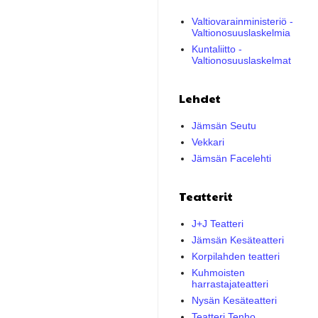
Valtiovarainministeriö -
Valtionosuuslaskelmia
Kuntaliitto -
Valtionosuuslaskelmat
Lehdet
Jämsän Seutu
Vekkari
Jämsän Facelehti
Teatterit
J+J Teatteri
Jämsän Kesäteatteri
Korpilahden teatteri
Kuhmoisten
harrastajateatteri
Nysän Kesäteatteri
Teatteri Tenho