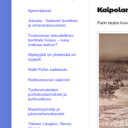
Kaipola
Ajanmääreet
Joksala - Salainen bunkkeri
Parin taulun kuv
ja omavaraisuusvisio
Tuulivoiman taloudellinen
korttitalo horjuu – kuka
maksaa laskun?
Älykkyyttä on yhdeksää eri
tyyppiä
Nalle Puhin sadelaulu
Raittiusseuran säännöt
Tuulivoimaloiden
purkukustannukset ja
purkuvakuus
Maastopyöräily ja
jokamiehenoikeudet
Yläinen Liesjärvi, Himos,