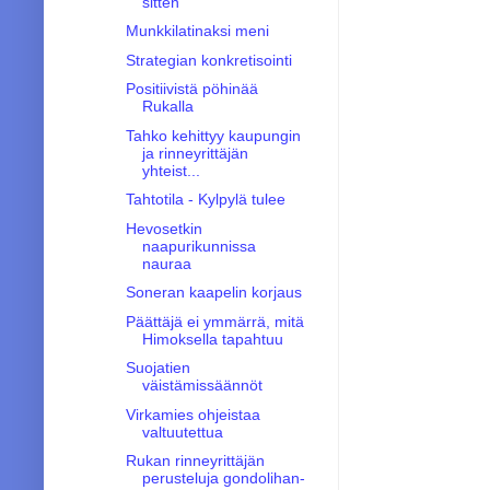
sitten
Munkkilatinaksi meni
Strategian konkretisointi
Positiivistä pöhinää
Rukalla
Tahko kehittyy kaupungin
ja rinneyrittäjän
yhteist...
Tahtotila - Kylpylä tulee
Hevosetkin
naapurikunnissa
nauraa
Soneran kaapelin korjaus
Päättäjä ei ymmärrä, mitä
Himoksella tapahtuu
Suojatien
väistämissäännöt
Virkamies ohjeistaa
valtuutettua
Rukan rinneyrittäjän
perusteluja gondo­li­han­