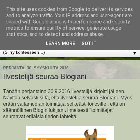
This site uses cookies from Google to deliver its services
www.jyrkikokko.fi
and to analyze traffic. Your IP address and user-agent are
shared with Google along with performance and security
metrics to ensure quality of service, generate usage
Uusi Suunta - Jokainen hetki tarjoaa tilaisuuden muuttaa
statistics, and to detect and address abuse.
suuntaa.
LEARN MORE
GOT IT
▼
PERJANTAI 30. SYYSKUUTA 2016
Ilvestelijä seuraa Blogiani
Tänään perjantaina 30.9.2016 Ilvestelijä kirjoitti jälleen.
Näyttää selvästi siltä, että ilvestelijä seuraa Blogiani. Myös
erään valtamedian toimittaja selkeästi toi esille , että on
säännöllinen Blogin lukijani. Ilmeisesti "toimittajat"
seuraavat erilaisia tiedon lähteitä.