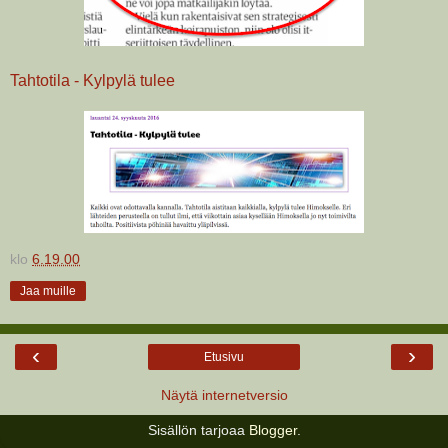
Tahtotila - Kylpylä tulee
klo
6.19.00
Jaa muille
‹
›
Etusivu
Näytä internetversio
Sisällön tarjoaa
Blogger
.