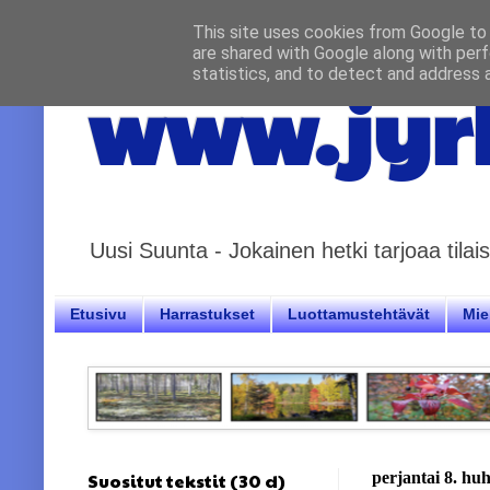
This site uses cookies from Google to d
are shared with Google along with perf
statistics, and to detect and address 
www.jyrk
Uusi Suunta - Jokainen hetki tarjoaa til
Etusivu
Harrastukset
Luottamustehtävät
Miel
Suositut tekstit (30 d)
perjantai 8. hu