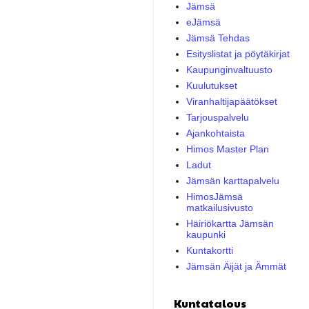
Jämsä
eJämsä
Jämsä Tehdas
Esityslistat ja pöytäkirjat
Kaupunginvaltuusto
Kuulutukset
Viranhaltijapäätökset
Tarjouspalvelu
Ajankohtaista
Himos Master Plan
Ladut
Jämsän karttapalvelu
HimosJämsä
matkailusivusto
Häiriökartta Jämsän
kaupunki
Kuntakortti
Jämsän Äijät ja Ämmät
Kuntatalous