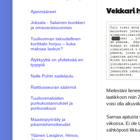
Vekkari 
Ajanmääreet
Joksala - Salainen bunkkeri
ja omavaraisuusvisio
Tuulivoiman taloudellinen
korttitalo horjuu – kuka
maksaa laskun?
Älykkyyttä on yhdeksää eri
tyyppiä
Nalle Puhin sadelaulu
Raittiusseuran säännöt
Mielestäni liene
laatikkoon noin 2
Tuulivoimaloiden
purkukustannukset ja
voisi olla alkuviik
purkuvakuus
Samaa ajatusta v
Maastopyöräily ja
viikossa. Ei ole 
jokamiehenoikeudet
sähköposti liikkuu
Yläinen Liesjärvi, Himos,