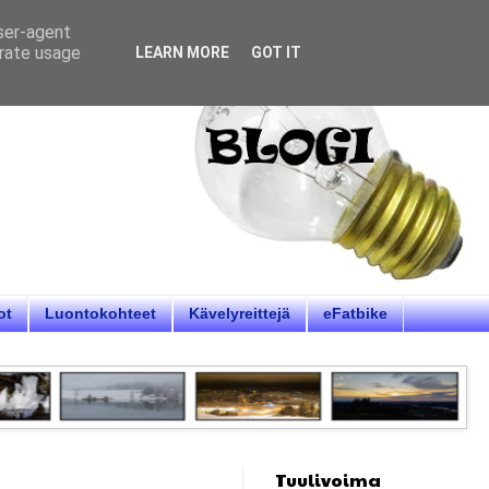
user-agent
erate usage
LEARN MORE
GOT IT
ot
Luontokohteet
Kävelyreittejä
eFatbike
Tuulivoima