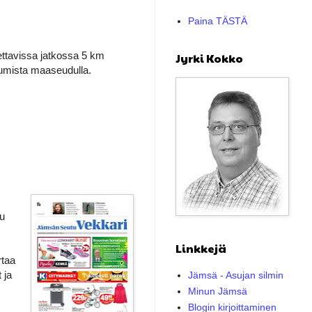
Paina TÄSTÄ
aettavissa jatkossa 5 km
Jyrki Kokko
sumista maaseudulla.
lu
Linkkejä
rtaa
 ja
Jämsä - Asujan silmin
Minun Jämsä
Blogin kirjoittaminen