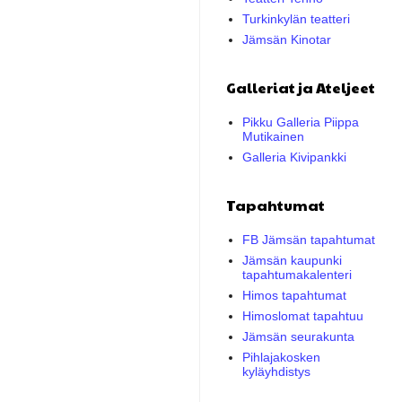
Turkinkylän teatteri
Jämsän Kinotar
Galleriat ja Ateljeet
Pikku Galleria Piippa
Mutikainen
Galleria Kivipankki
Tapahtumat
FB Jämsän tapahtumat
Jämsän kaupunki
tapahtumakalenteri
Himos tapahtumat
Himoslomat tapahtuu
Jämsän seurakunta
Pihlajakosken
kyläyhdistys