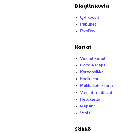
Blogiin kuvia
QR koodit
Papunet
PixaBay
Kartat
Vanhat kartat
Google Maps
Karttapaikka
Kartta.com
Paikkatietoikkuna
Vanhat ilmakuvat
Retkikartta
MapAnt
Vesi.fi
Sähkö