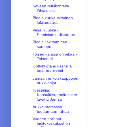
Kevään retkikohteita
lähialueilla
Blogin kuukausittainen
lukijamäärä
Vesa Ruuska -
Feminismin diktatuuri
Blogin linkittäminen
someen
Toisen kanssa on aikaa -
Toisen ei
Golfyhtiötä ei käsitellä
tasa-arvoisesti
Jämsän erikoiskauppojen
aukioloajat
Ilvestelijä:
Konsulttisuunnitelmien
luvattu Jämsä
Aukko metsässä
tuottamaan rahaa
Vuoden parhaat
hiihtokeskukset on