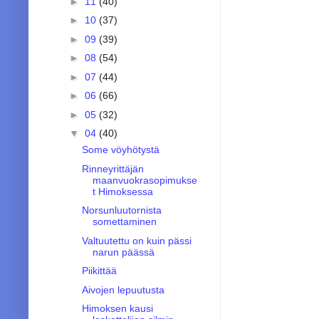
►
11
(40)
►
10
(37)
►
09
(39)
►
08
(54)
►
07
(44)
►
06
(66)
►
05
(32)
▼
04
(40)
Some vöyhötystä
Rinneyrittäjän
maanvuokrasopimukse
t Himoksessa
Norsunluutornista
somettaminen
Valtuutettu on kuin pässi
narun päässä
Piikittää
Aivojen lepuutusta
Himoksen kausi