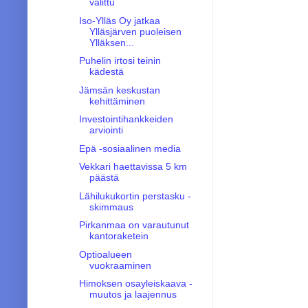
valittu
Iso-Ylläs Oy jatkaa
Ylläsjärven puoleisen
Ylläksen...
Puhelin irtosi teinin
kädestä
Jämsän keskustan
kehittäminen
Investointihankkeiden
arviointi
Epä -sosiaalinen media
Vekkari haettavissa 5 km
päästä
Lähilukukortin perstasku -
skimmaus
Pirkanmaa on varautunut
kantoraketein
Optioalueen
vuokraaminen
Himoksen osayleiskaava -
muutos ja laajennus