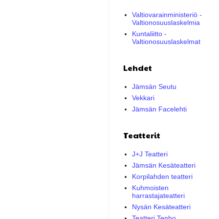
Valtiovarainministeriö -
Valtionosuuslaskelmia
Kuntaliitto -
Valtionosuuslaskelmat
Lehdet
Jämsän Seutu
Vekkari
Jämsän Facelehti
Teatterit
J+J Teatteri
Jämsän Kesäteatteri
Korpilahden teatteri
Kuhmoisten
harrastajateatteri
Nysän Kesäteatteri
Teatteri Tenho