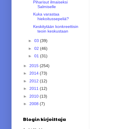
Piharisut ilmaiseksi
Salmiselle
Kuka varastaa
hiekoitussepeliä?
Keskitytään konkreettisin
teoin keskustaan
►
03
(39)
►
02
(46)
►
01
(31)
►
2015
(254)
►
2014
(73)
►
2012
(12)
►
2011
(12)
►
2010
(13)
►
2008
(7)
Blogin kirjoittaja