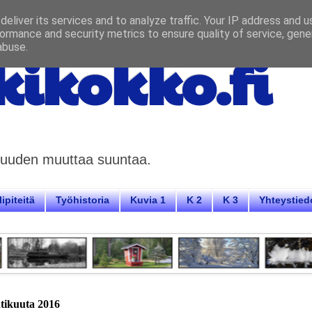
eliver its services and to analyze traffic. Your IP address and 
ormance and security metrics to ensure quality of service, gen
abuse.
ikokko.fi
aisuuden muuttaa suuntaa.
ipiteitä
Työhistoria
Kuvia 1
K 2
K 3
Yhteystied
htikuuta 2016