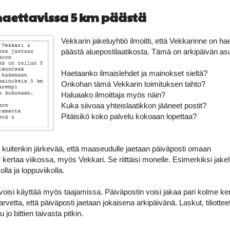
haettavissa 5 km päästä
Vekkarin jakeluyhtiö ilmoitti, että Vekkarinne on h
päästä aluepostilaatikosta. Tämä on arkipäivän a
Haetaanko ilmaislehdet ja mainokset sieltä?
Onkohan tämä Vekkarin toimituksen tahto?
Haluaako ilmoittaja myös näin?
Kuka siivoaa yhteislaatikkon jääneet postit?
Pitäisikö koko palvelu kokoaan lopettaa?
e kuitenkin järkevää, että maaseudulle jaetaan päiväposti omaan
 kertaa viikossa, myös Vekkari. Se riittäisi monelle. Esimerkiksi jake
olla ja loppuviikolla.
oisi käyttää myös taajamissa. Päiväpostin voisi jakaa pari kolme ke
tarvetta, että päiväposti jaetaan jokaisena arkipäivänä. Laskut, tiliotteet
 jo bittien taivasta pitkin.