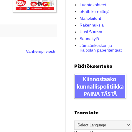
i
Luontokohteet
eFatbike reittejä
Maitolaiturit
Rakennuksia
Uusi Suunta
Saunakylä
Jämsänkosken ja
Kaipolan paperitehtaat
Vanhempi viesti
Päätöksenteko
Translate