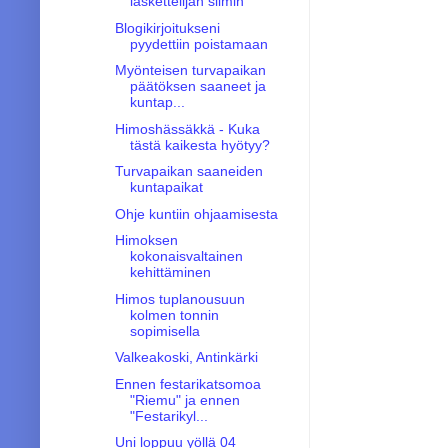
laskettelijan silmin
Blogikirjoitukseni
pyydettiin poistamaan
Myönteisen turvapaikan
päätöksen saaneet ja
kuntap...
Himoshässäkkä - Kuka
tästä kaikesta hyötyy?
Turvapaikan saaneiden
kuntapaikat
Ohje kuntiin ohjaamisesta
Himoksen
kokonaisvaltainen
kehittäminen
Himos tuplanousuun
kolmen tonnin
sopimisella
Valkeakoski, Antinkärki
Ennen festarikatsomoa
"Riemu" ja ennen
"Festarikyl...
Uni loppuu yöllä 04