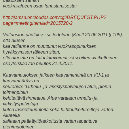
päätöksen saman
vuokra-alueen osan lunastamisesta;
http://jamsa.oncloudos.com/cgi/DREQUEST.PHP?
page=meetingitem&id=2015720-2
Valtuuston päätöksessä todetaan (Khall 20.06.2011 § 195),
että alueen
kaavatilanne on muuttunut vuokrasopimuksen
hyväksymisen jälkeen siten,
että alueelle on tullut lainvoimaiseksi oikeusvaikutteinen
osayleiskaavan muutos 21.4.2011.
Kaavamuutoksen jälkeen kaavamerkintä on VU-1 ja
kaavamääräys on
seuraava: "Urheilu- ja virkistyspalvelujen alue, pienin
toimenpitein
kehitettävä rinnealue. Alue varataan urheilu- ja
virkistyspalveluja
kuten laskettelurinteitä sekä hiihtoulkoilureittejä varten.
Alueella
sallitaan pääkäyttötarkoitusta varten tapahtuva
pienimuotoinen