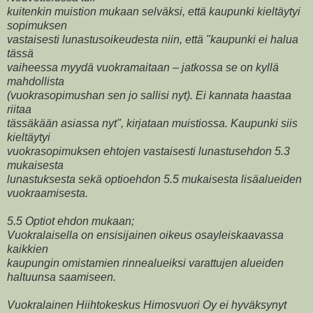
kuitenkin muistion mukaan selväksi, että kaupunki kieltäytyi
sopimuksen
vastaisesti lunastusoikeudesta niin, että "kaupunki ei halua
tässä
vaiheessa myydä vuokramaitaan – jatkossa se on kyllä
mahdollista
(vuokrasopimushan sen jo sallisi nyt). Ei kannata haastaa
riitaa
tässäkään asiassa nyt", kirjataan muistiossa. Kaupunki siis
kieltäytyi
vuokrasopimuksen ehtojen vastaisesti lunastusehdon 5.3
mukaisesta
lunastuksesta sekä optioehdon 5.5 mukaisesta lisäalueiden
vuokraamisesta.
5.5 Optiot ehdon mukaan;
Vuokralaisella on ensisijainen oikeus osayleiskaavassa
kaikkien
kaupungin omistamien rinnealueiksi varattujen alueiden
haltuunsa saamiseen.
Vuokralainen Hiihtokeskus Himosvuori Oy ei hyväksynyt