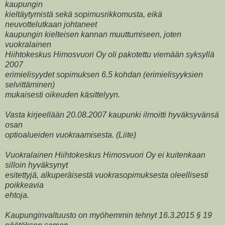
kaupungin
kieltäytymistä sekä sopimusrikkomusta, eikä
neuvottelutkaan johtaneet
kaupungin kielteisen kannan muuttumiseen, joten
vuokralainen
Hiihtokeskus Himosvuori Oy oli pakotettu viemään syksyllä
2007
erimielisyydet sopimuksen 6.5 kohdan (erimielisyyksien
selvittäminen)
mukaisesti oikeuden käsittelyyn.
Vasta kirjeellään 20.08.2007 kaupunki ilmoitti hyväksyvänsä
osan
optioalueiden vuokraamisesta. (Liite)
Vuokralainen Hiihtokeskus Himosvuori Oy ei kuitenkaan
silloin hyväksynyt
esitettyjä, alkuperäisestä vuokrasopimuksesta oleellisesti
poikkeavia
ehtoja.
Kaupunginvaltuusto on myöhemmin tehnyt 16.3.2015 § 19