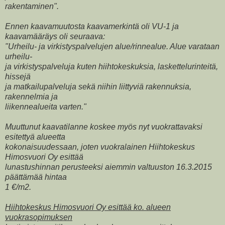
rakentaminen".
Ennen kaavamuutosta kaavamerkintä oli VU-1 ja
kaavamääräys oli seuraava:
"Urheilu- ja virkistyspalvelujen alue/rinnealue. Alue varataan
urheilu-
ja virkistyspalveluja kuten hiihtokeskuksia, laskettelurinteitä,
hissejä
ja matkailupalveluja sekä niihin liittyviä rakennuksia,
rakennelmia ja
liikennealueita varten."
Muuttunut kaavatilanne koskee myös nyt vuokrattavaksi
esitettyä alueetta
kokonaisuudessaan, joten vuokralainen Hiihtokeskus
Himosvuori Oy esittää
lunastushinnan perusteeksi aiemmin valtuuston 16.3.2015
päättämää hintaa
1 €/m2.
Hiihtokeskus Himosvuori Oy esittää ko. alueen
vuokrasopimuksen