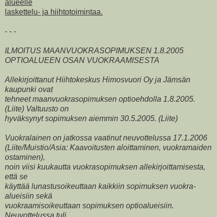
alueelle
laskettelu- ja hiihtotoimintaa.
- - -
ILMOITUS MAANVUOKRASOPIMUKSEN 1.8.2005
OPTIOALUEEN OSAN VUOKRAAMISESTA
Allekirjoittanut Hiihtokeskus Himosvuori Oy ja Jämsän
kaupunki ovat
tehneet maanvuokrasopimuksen optioehdolla 1.8.2005.
(Liite) Valtuusto on
hyväksynyt sopimuksen aiemmin 30.5.2005. (Liite)
Vuokralainen on jatkossa vaatinut neuvottelussa 17.1.2006
(Liite/Muistio/Asia: Kaavoitusten aloittaminen, vuokramaiden
ostaminen),
noin viisi kuukautta vuokrasopimuksen allekirjoittamisesta,
että se
käyttää lunastusoikeuttaan kaikkiin sopimuksen vuokra-
alueisiin sekä
vuokraamisoikeuttaan sopimuksen optioalueisiin.
Neuvottelussa tuli