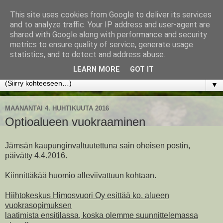
This site uses cookies from Google to deliver its services
www.jyrkikokko.fi
and to analyze traffic. Your IP address and user-agent are
shared with Google along with performance and security
metrics to ensure quality of service, generate usage
Uusi Suunta - Jokainen hetki tarjoaa tilaisuuden muuttaa
statistics, and to detect and address abuse.
suuntaa.
LEARN MORE
GOT IT
▼
MAANANTAI 4. HUHTIKUUTA 2016
Optioalueen vuokraaminen
Jämsän kaupunginvaltuutettuna sain oheisen postin,
päivätty 4.4.2016.
Kiinnittäkää huomio alleviivattuun kohtaan.
Hiihtokeskus Himosvuori Oy esittää ko. alueen
vuokrasopimuksen
laatimista ensitilassa, koska olemme suunnittelemassa