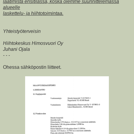
laatimista ensitilassa, koska olemme suunnittelemassa
alueelle
laskettelu- ja hiihtotoimintaa.
Yhteistyöterveisin
Hiihtokeskus Himosvuori Oy
Juhani Ojala
- - -
Ohessa sähköpostin liitteet.