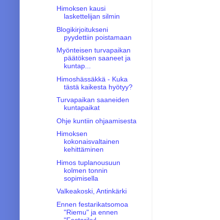
Himoksen kausi
laskettelijan silmin
Blogikirjoitukseni
pyydettiin poistamaan
Myönteisen turvapaikan
päätöksen saaneet ja
kuntap...
Himoshässäkkä - Kuka
tästä kaikesta hyötyy?
Turvapaikan saaneiden
kuntapaikat
Ohje kuntiin ohjaamisesta
Himoksen
kokonaisvaltainen
kehittäminen
Himos tuplanousuun
kolmen tonnin
sopimisella
Valkeakoski, Antinkärki
Ennen festarikatsomoa
"Riemu" ja ennen
"Festarikyl...