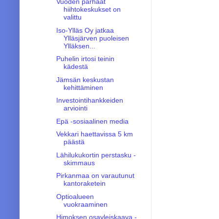
Vuoden parhaat
hiihtokeskukset on
valittu
Iso-Ylläs Oy jatkaa
Ylläsjärven puoleisen
Ylläksen...
Puhelin irtosi teinin
kädestä
Jämsän keskustan
kehittäminen
Investointihankkeiden
arviointi
Epä -sosiaalinen media
Vekkari haettavissa 5 km
päästä
Lähilukukortin perstasku -
skimmaus
Pirkanmaa on varautunut
kantoraketein
Optioalueen
vuokraaminen
Himoksen osayleiskaava -