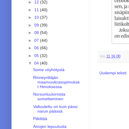
►
12
(32)
►
11
(40)
►
10
(37)
►
09
(39)
►
08
(54)
►
07
(44)
►
06
(66)
►
05
(32)
klo
11.16.00
▼
04
(40)
Some vöyhötystä
Uudempi teksti
Rinneyrittäjän
maanvuokrasopimukse
t Himoksessa
Norsunluutornista
somettaminen
Valtuutettu on kuin pässi
narun päässä
Piikittää
Aivojen lepuutusta