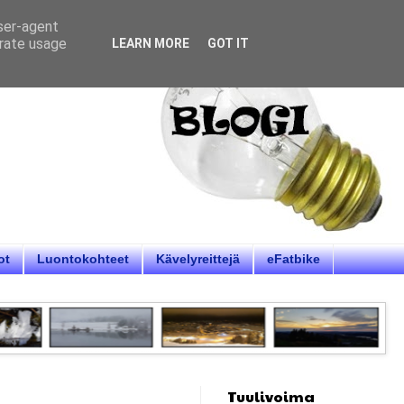
user-agent
erate usage
LEARN MORE
GOT IT
ot
Luontokohteet
Kävelyreittejä
eFatbike
Tuulivoima