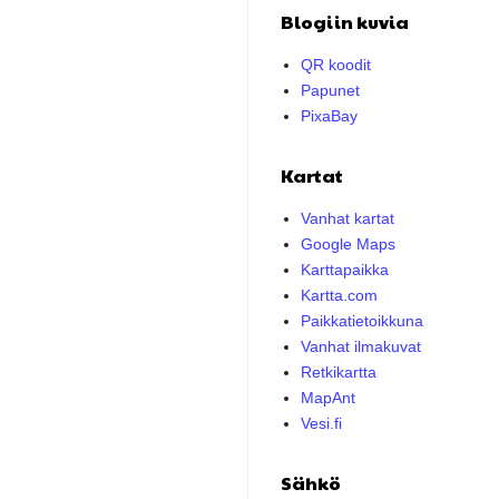
Blogiin kuvia
QR koodit
Papunet
PixaBay
Kartat
Vanhat kartat
Google Maps
Karttapaikka
Kartta.com
Paikkatietoikkuna
Vanhat ilmakuvat
Retkikartta
MapAnt
Vesi.fi
Sähkö