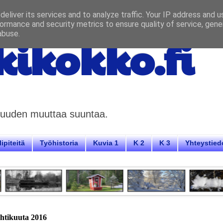
eliver its services and to analyze traffic. Your IP address and 
ormance and security metrics to ensure quality of service, gen
abuse.
ikokko.fi
aisuuden muuttaa suuntaa.
ipiteitä
Työhistoria
Kuvia 1
K 2
K 3
Yhteystied
uhtikuuta 2016