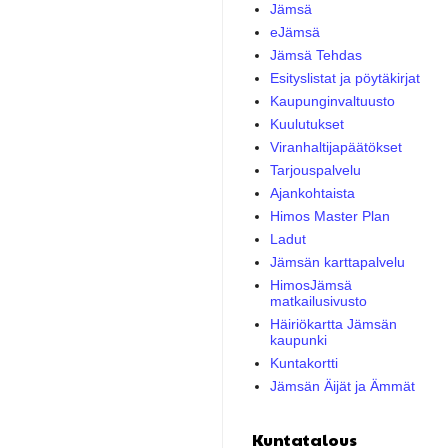
Jämsä
eJämsä
Jämsä Tehdas
Esityslistat ja pöytäkirjat
Kaupunginvaltuusto
Kuulutukset
Viranhaltijapäätökset
Tarjouspalvelu
Ajankohtaista
Himos Master Plan
Ladut
Jämsän karttapalvelu
HimosJämsä
matkailusivusto
Häiriökartta Jämsän
kaupunki
Kuntakortti
Jämsän Äijät ja Ämmät
Kuntatalous