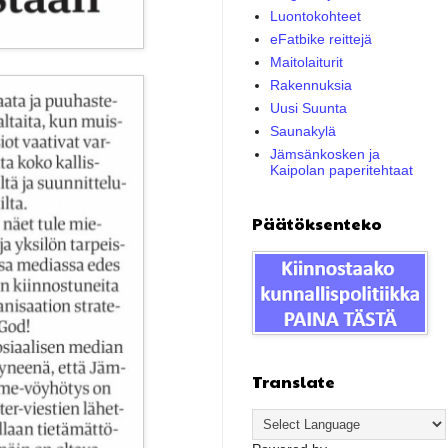
Luontokohteet
eFatbike reittejä
Maitolaiturit
Rakennuksia
Uusi Suunta
Saunakylä
Jämsänkosken ja
Kaipolan paperitehtaat
Päätöksenteko
Translate