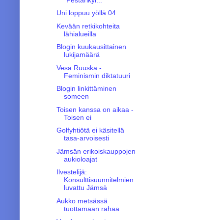
Uni loppuu yöllä 04
Kevään retkikohteita
lähialueilla
Blogin kuukausittainen
lukijamäärä
Vesa Ruuska -
Feminismin diktatuuri
Blogin linkittäminen
someen
Toisen kanssa on aikaa -
Toisen ei
Golfyhtiötä ei käsitellä
tasa-arvoisesti
Jämsän erikoiskauppojen
aukioloajat
Ilvestelijä:
Konsulttisuunnitelmien
luvattu Jämsä
Aukko metsässä
tuottamaan rahaa