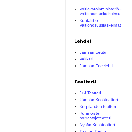
Valtiovarainministeriö -
Valtionosuuslaskelmia
Kuntaliitto -
Valtionosuuslaskelmat
Lehdet
Jämsän Seutu
Vekkari
Jämsän Facelehti
Teatterit
J+J Teatteri
Jämsän Kesäteatteri
Korpilahden teatteri
Kuhmoisten
harrastajateatteri
Nysän Kesäteatteri
Teatteri Tenho