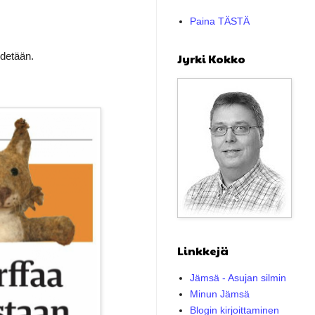
Paina TÄSTÄ
edetään.
Jyrki Kokko
Linkkejä
Jämsä - Asujan silmin
Minun Jämsä
Blogin kirjoittaminen