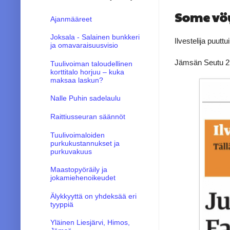
Some vö
Ajanmääreet
Joksala - Salainen bunkkeri
Ilvestelija puutt
ja omavaraisuusvisio
Jämsän Seutu 2
Tuulivoiman taloudellinen
korttitalo horjuu – kuka
maksaa laskun?
Nalle Puhin sadelaulu
Raittiusseuran säännöt
Tuulivoimaloiden
purkukustannukset ja
purkuvakuus
Maastopyöräily ja
jokamiehenoikeudet
Älykkyyttä on yhdeksää eri
tyyppiä
Yläinen Liesjärvi, Himos,