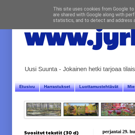
This site uses cookies from Google to d
are shared with Google along with perf
statistics, and to detect and address 
www.jyrk
Uusi Suunta - Jokainen hetki tarjoaa til
Etusivu
Harrastukset
Luottamustehtävät
Miel
Suositut tekstit (30 d)
perjantai 29. h