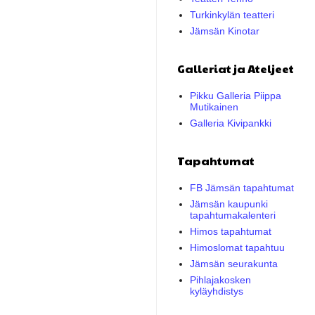
Turkinkylän teatteri
Jämsän Kinotar
Galleriat ja Ateljeet
Pikku Galleria Piippa
Mutikainen
Galleria Kivipankki
Tapahtumat
FB Jämsän tapahtumat
Jämsän kaupunki
tapahtumakalenteri
Himos tapahtumat
Himoslomat tapahtuu
Jämsän seurakunta
Pihlajakosken
kyläyhdistys