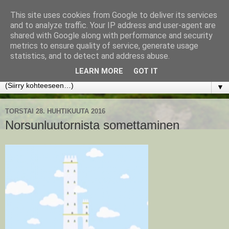
This site uses cookies from Google to deliver its services
www.jyrkikokko.fi
and to analyze traffic. Your IP address and user-agent are
shared with Google along with performance and security
metrics to ensure quality of service, generate usage
Uusi Suunta - Jokainen hetki tarjoaa tilaisuuden muuttaa
statistics, and to detect and address abuse.
suuntaa.
LEARN MORE
GOT IT
▼
TORSTAI 28. HUHTIKUUTA 2016
Norsunluutornista somettaminen