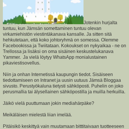
Jotenkin hurjalta
tuntuu, kun Jämsän somettaminen tuntuu olevan
virkamiehistön viestintäkanava kansalle. Ja sitten sitä
hehkutetaan, että koko johtoryhmä on somessa. Olemme
Facebookissa ja Twiitataan. Kokoukset on nykyaikaa - ne on
Trellossa ja lisäksi on oma sisäinen keskustelukanava
Yammer. Ja vielä löytyy WhatsApp monialustainen
pikaviestisovellus.
Niin ja onhan Internetissä kaupungin tiedot. Sisäiseen
tiedottamiseen on Intranet ja uusin uutuus Jämsä Bloggaa
sivusto. Perustyökaluna tietysti sähköposti. Puhelin on joko
perusmallia tai älysellainen sähköpostilla ja muilla herkuilla.
Jäikö vielä puuttumaan jokin mediahärpäke?
Meikäläisen mielestä liian imelää.
Pitäisikö keskittyä vain muutamaan bitttitaivaan tuotteeseen