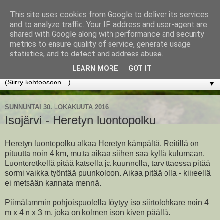
This site uses cookies from Google to deliver its services
www.jyrkikokko.fi
and to analyze traffic. Your IP address and user-agent are
shared with Google along with performance and security
metrics to ensure quality of service, generate usage
Uusi Suunta - Jokainen hetki tarjoaa tilaisuuden muuttaa
statistics, and to detect and address abuse.
suuntaa.
LEARN MORE
GOT IT
▼
SUNNUNTAI 30. LOKAKUUTA 2016
Isojärvi - Heretyn luontopolku
Heretyn luontopolku alkaa Heretyn kämpältä. Reitillä on
pituutta noin 4 km, mutta aikaa siihen saa kyllä kulumaan.
Luontoretkellä pitää katsella ja kuunnella, tarvittaessa pitää
sormi vaikka työntää puunkoloon. Aikaa pitää olla - kiireellä
ei metsään kannata mennä.
Piimälammin pohjoispuolella löytyy iso siirtolohkare noin 4
m x 4 n x 3 m, joka on kolmen ison kiven päällä.