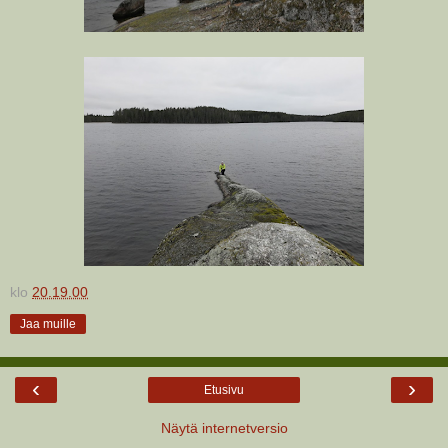
klo
20.19.00
Jaa muille
‹
›
Etusivu
Näytä internetversio