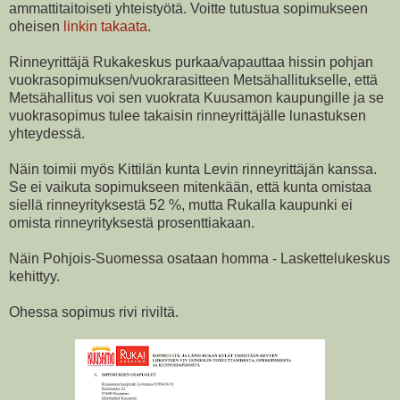
ammattitaitoiseti yhteistyötä. Voitte tutustua sopimukseen
oheisen
linkin takaata
.
Rinneyrittäjä Rukakeskus purkaa/vapauttaa hissin pohjan
vuokrasopimuksen/vuokrarasitteen Metsähallitukselle, että
Metsähallitus voi sen vuokrata Kuusamon kaupungille ja se
vuokrasopimus tulee takaisin rinneyrittäjälle lunastuksen
yhteydessä.
Näin toimii myös Kittilän kunta Levin rinneyrittäjän kanssa.
Se ei vaikuta sopimukseen mitenkään, että kunta omistaa
siellä rinneyrityksestä 52 %, mutta Rukalla kaupunki ei
omista rinneyrityksestä prosenttiakaan.
Näin Pohjois-Suomessa osataan homma - Laskettelukeskus
kehittyy.
Ohessa sopimus rivi riviltä.