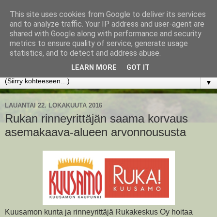
This site uses cookies from Google to deliver its services
www.jyrkikokko.fi
and to analyze traffic. Your IP address and user-agent are
shared with Google along with performance and security
metrics to ensure quality of service, generate usage
Uusi Suunta - Jokainen hetki tarjoaa tilaisuuden muuttaa
statistics, and to detect and address abuse.
suuntaa.
LEARN MORE
GOT IT
▼
LAUANTAI 22. LOKAKUUTA 2016
Rukan rinneyrittäjän saama korvaus
asemakaava-alueen arvonnoususta
Kuusamon kunta ja rinneyrittäjä Rukakeskus Oy hoitaa