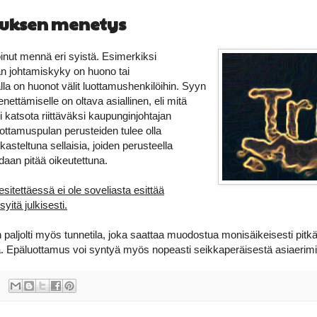
uksen menetys
nut mennä eri syistä. Esimerkiksi
an johtamiskyky on huono tai
lla on huonot välit luottamushenkilöihin. Syyn
ettämiselle on oltava asiallinen, eli mitä
 katsota riittäväksi kaupunginjohtajan
uottamuspulan perusteiden tulee olla
rkasteltuna sellaisia, joiden perusteella
daan pitää oikeutettuna.
sitettäessä ei ole soveliasta esittää
yitä julkisesti.
paljolti myös tunnetila, joka saattaa muodostua monisäikeisesti pitk
ä. Epäluottamus voi syntyä myös nopeasti seikkaperäisestä asiaerimi