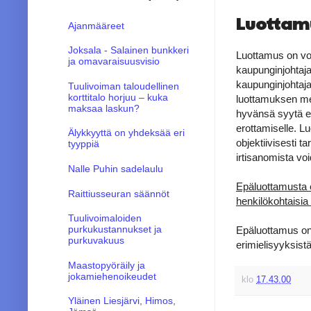
Luottam
Ajanmääreet
Joksala - Salainen bunkkeri
Luottamus on voi
ja omavaraisuusvisio
kaupunginjohtaj
kaupunginjohtaja
Tuulivoiman taloudellinen
korttitalo horjuu – kuka
luottamuksen men
maksaa laskun?
hyvänsä syytä ei
erottamiselle. L
Älykkyyttä on yhdeksää eri
objektiivisesti ta
tyyppiä
irtisanomista voi
Nalle Puhin sadelaulu
Epäluottamusta e
Raittiusseuran säännöt
henkilökohtaisia s
Tuulivoimaloiden
purkukustannukset ja
Epäluottamus on 
purkuvakuus
erimielisyyksist
Maastopyöräily ja
jokamiehenoikeudet
klo
17.43.00
Yläinen Liesjärvi, Himos,