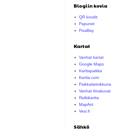
Blogiin kuvia
QR koodit
Papunet
PixaBay
Kartat
Vanhat kartat
Google Maps
Karttapaikka
Kartta.com
Paikkatietoikkuna
Vanhat ilmakuvat
Retkikartta
MapAnt
Vesi.fi
Sähkö