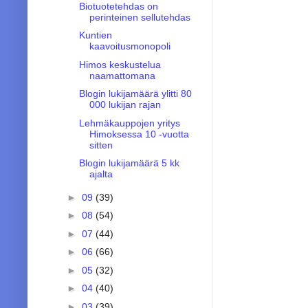
Biotuotetehdas on
perinteinen sellutehdas
Kuntien
kaavoitusmonopoli
Himos keskustelua
naamattomana
Blogin lukijamäärä ylitti 80
000 lukijan rajan
Lehmäkauppojen yritys
Himoksessa 10 -vuotta
sitten
Blogin lukijamäärä 5 kk
ajalta
►
09
(39)
►
08
(54)
►
07
(44)
►
06
(66)
►
05
(32)
►
04
(40)
►
03
(39)