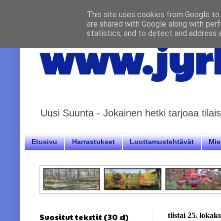
This site uses cookies from Google to d
are shared with Google along with perf
statistics, and to detect and address 
www.jyrk
Uusi Suunta - Jokainen hetki tarjoaa til
Etusivu
Harrastukset
Luottamustehtävät
Miel
Suositut tekstit (30 d)
tiistai 25. loka