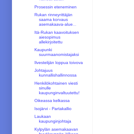
Prosessin eteneminen
Rukan rinneyrittäjän
saama korvaus
asemakaava-alue...
Itä-Rukan kaavoituksen
aiesopimus
allekirjoitettu
Kaupunki
suurmaanomistajaksi
Ilvestelijän loppua toivova
Johtajuus
kunnallishallinnossa
Henkilökohtainen viesti
sinulle
kaupunginvaltuutettu!
Oikeassa kelkassa
Isojärvi - Partakallio
Laukaan
kaupunginjohtaja
Kylpylän asemakaavan
hyväksynnän jälkeen