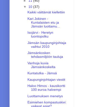
►
11
(40)
▼
10
(37)
Kaikki väittämät kiellettiin
Kari Jokinen -
Kuntalaisten etu ja
Jämsän luottamu...
Isojärvi - Heretyn
luontopolku
Jämsän kaupunginjohtaja
vaihtui 2010
Jämsänkosken
tehdasmiljöön tauluja
Vanhoja kuvia
Jämsänkoskelta
Kuntatutka - Jämsä
Kaupunginjohtajan viestit
Haloo Himos - kausikortti
100 euroa halvempi
Luottamuksen menetys
Esimiehen kompastuskivi:
vaikeat asiat?