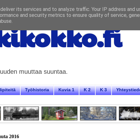
eliver its services and to analyze traffic. Your IP address and 
ormance and security metrics to ensure quality of service, gen
abuse.
ikokko.fi
aisuuden muuttaa suuntaa.
ipiteitä
Työhistoria
Kuvia 1
K 2
K 3
Yhteystied
kuuta 2016