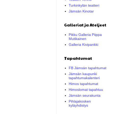
Turkinkylän teatteri
Jämsän Kinotar
Galleriat ja Ateljeet
Pikku Galleria Piippa
Mutikainen
Galleria Kivipankki
Tapahtumat
FB Jämsän tapahtumat
Jämsän kaupunki
tapahtumakalenteri
Himos tapahtumat
Himoslomat tapahtuu
Jämsän seurakunta
Pihlajakosken
kyläyhdistys