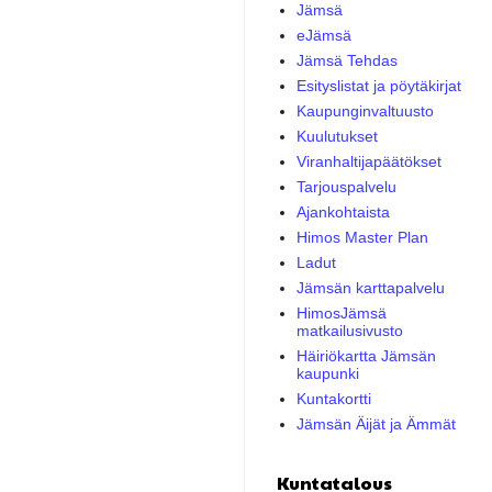
Jämsä
eJämsä
Jämsä Tehdas
Esityslistat ja pöytäkirjat
Kaupunginvaltuusto
Kuulutukset
Viranhaltijapäätökset
Tarjouspalvelu
Ajankohtaista
Himos Master Plan
Ladut
Jämsän karttapalvelu
HimosJämsä
matkailusivusto
Häiriökartta Jämsän
kaupunki
Kuntakortti
Jämsän Äijät ja Ämmät
Kuntatalous