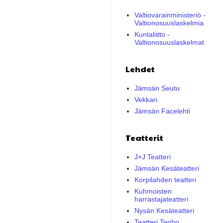
Valtiovarainministeriö -
Valtionosuuslaskelmia
Kuntaliitto -
Valtionosuuslaskelmat
Lehdet
Jämsän Seutu
Vekkari
Jämsän Facelehti
Teatterit
J+J Teatteri
Jämsän Kesäteatteri
Korpilahden teatteri
Kuhmoisten
harrastajateatteri
Nysän Kesäteatteri
Teatteri Tenho