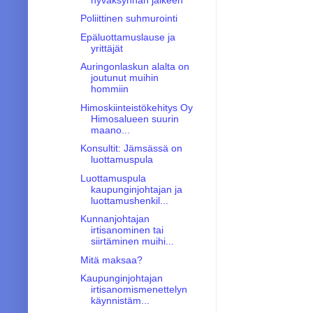
Poliittinen suhmurointi
Epäluottamuslause ja
yrittäjät
Auringonlaskun alalta on
joutunut muihin
hommiin
Himoskiinteistökehitys Oy
Himosalueen suurin
maano...
Konsultit: Jämsässä on
luottamuspula
Luottamuspula
kaupunginjohtajan ja
luottamushenkil...
Kunnanjohtajan
irtisanominen tai
siirtäminen muihi...
Mitä maksaa?
Kaupunginjohtajan
irtisanomismenettelyn
käynnistäm...