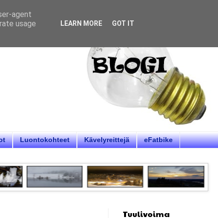
user-agent
erate usage
LEARN MORE
GOT IT
ot
Luontokohteet
Kävelyreittejä
eFatbike
Tuulivoima