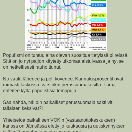
Populismi on tuntuu aina olevan suosittua tietyissä piireissä.
Sitä on jo nyt paljon käytetty ulkomaalaistulvassa ja nyt se
on hetkellisesti rauhoittunut.
No vaalit lähenee ja peli kovenee. Kannatusprosentit ovat
roimasti laskussa, varsinkin perussuomalaisilla. Tämä
enteilee kyllä populistisia temppuja.
Saa nähdä, milloin paikalliset perussuomalaisaktiivit
tällaisen keksivät?!
Yhteiseloa paikallisen VOK:n (vastaanottokeskuksen)
kanssa on Jämsässä eletty jo kuukausia ja uutiskynnyksen
ylittävää ongelmaa ei ole ilmaantunut.