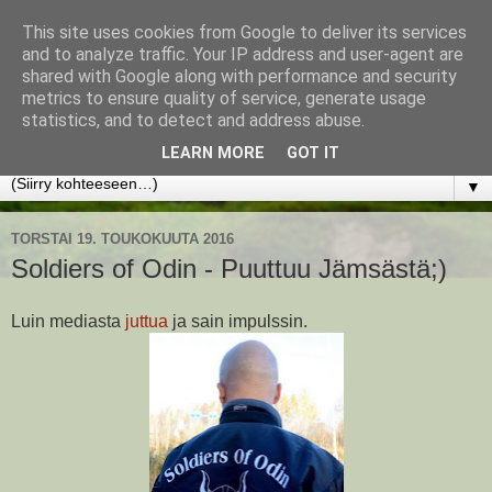
This site uses cookies from Google to deliver its services
www.jyrkikokko.fi
and to analyze traffic. Your IP address and user-agent are
shared with Google along with performance and security
metrics to ensure quality of service, generate usage
Uusi Suunta - Jokainen hetki tarjoaa tilaisuuden muuttaa
statistics, and to detect and address abuse.
suuntaa.
LEARN MORE
GOT IT
▼
TORSTAI 19. TOUKOKUUTA 2016
Soldiers of Odin - Puuttuu Jämsästä;)
Luin mediasta
juttua
ja sain impulssin.