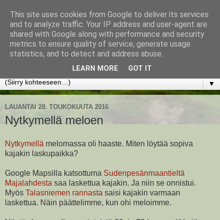
This site uses cookies from Google to deliver its services
www.jyrkikokko.fi
and to analyze traffic. Your IP address and user-agent are
shared with Google along with performance and security
metrics to ensure quality of service, generate usage
Uusi Suunta - Jokainen hetki tarjoaa tilaisuuden muuttaa
statistics, and to detect and address abuse.
suuntaa.
LEARN MORE
GOT IT
▼
LAUANTAI 28. TOUKOKUUTA 2016
Nytkymellä meloen
Nytkymellä
melomassa oli haaste. Miten löytää sopiva
kajakin laskupaikka?
Google Mapsilla katsottuma
Sudenpesänmaantieltä
Majalahdesta
saa laskettua kajakin. Ja niin se onnistui.
Myös
Talasniemen rannasta
saisi kajakin varmaan
laskettua. Näin päättelimme, kun ohi meloimme.