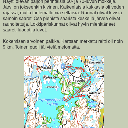
Näytti olevan paljon perinteisiä 60- ja 70-luvun mökkejä.
Järvi on jokseenkin kivinen. Kaikenlaisia kukkasia oli veden
rajassa, mutta tuntemattomia sellaisia. Rannat olivat kivisiä
samoin saaret. Osa pienistä saarista keskellä järveä olivat
rauhoitettuja. Lokkipariskunnat olivat hyvin miehittäneet
saaret, luodot ja kivet.
Kokemisen arvoinen paikka. Karttaan merkattu reitti oli noin
9 km. Toinen puoli jäi vielä melomatta.