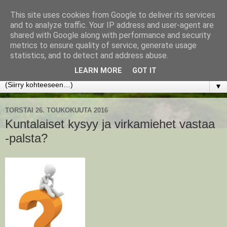
This site uses cookies from Google to deliver its services
www.jyrkikokko.fi
and to analyze traffic. Your IP address and user-agent are
shared with Google along with performance and security
metrics to ensure quality of service, generate usage
Uusi Suunta - Jokainen hetki tarjoaa tilaisuuden muuttaa
statistics, and to detect and address abuse.
suuntaa.
LEARN MORE
GOT IT
▼
TORSTAI 26. TOUKOKUUTA 2016
Kuntalaiset kysyy ja virkamiehet vastaa
-palsta?