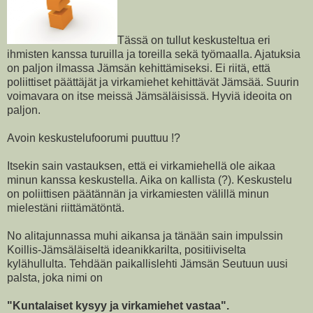
Tässä on tullut keskusteltua eri
ihmisten kanssa turuilla ja toreilla sekä työmaalla. Ajatuksia
on paljon ilmassa Jämsän kehittämiseksi. Ei riitä, että
poliittiset päättäjät ja virkamiehet kehittävät Jämsää. Suurin
voimavara on itse meissä Jämsäläisissä. Hyviä ideoita on
paljon.
Avoin keskustelufoorumi puuttuu !?
Itsekin sain vastauksen, että ei virkamiehellä ole aikaa
minun kanssa keskustella. Aika on kallista (?). Keskustelu
on poliittisen päätännän ja virkamiesten välillä minun
mielestäni riittämätöntä.
No alitajunnassa muhi aikansa ja tänään sain impulssin
Koillis-Jämsäläiseltä ideanikkarilta, positiiviselta
kylähullulta. Tehdään paikallislehti Jämsän Seutuun uusi
palsta, joka nimi on
"Kuntalaiset kysyy ja virkamiehet vastaa".