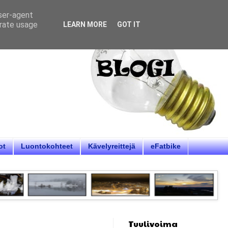
user-agent
erate usage
LEARN MORE
GOT IT
ot
Luontokohteet
Kävelyreittejä
eFatbike
Tuulivoima