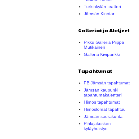
Turkinkylän teatteri
Jämsän Kinotar
Galleriat ja Ateljeet
Pikku Galleria Piippa
Mutikainen
Galleria Kivipankki
Tapahtumat
FB Jämsän tapahtumat
Jämsän kaupunki
tapahtumakalenteri
Himos tapahtumat
Himoslomat tapahtuu
Jämsän seurakunta
Pihlajakosken
kyläyhdistys