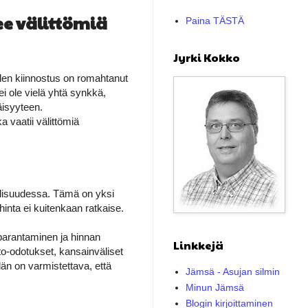
ee välittömiä
Paina TÄSTÄ
Jyrki Kokko
den kiinnostus on romahtanut
ei ole vielä yhtä synkkä,
äisyyteen.
vaatii välittömiä
llisuudessa. Tämä on yksi
hinta ei kuitenkaan ratkaise.
parantaminen ja hinnan
Linkkejä
to-odotukset, kansainväliset
dän on varmistettava, että
Jämsä - Asujan silmin
Minun Jämsä
Blogin kirjoittaminen