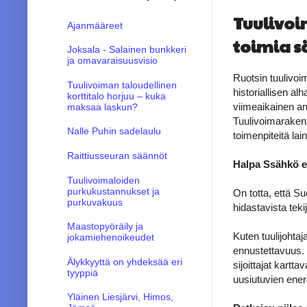
Tuulivoi
Ajanmääreet
toimia s
Joksala - Salainen bunkkeri
ja omavaraisuusvisio
Ruotsin tuulivoi
Tuulivoiman taloudellinen
historiallisen al
korttitalo horjuu – kuka
viimeaikainen an
maksaa laskun?
Tuulivoimaraken
Nalle Puhin sadelaulu
toimenpiteitä la
Raittiusseuran säännöt
Halpa Ssähkö ei
Tuulivoimaloiden
purkukustannukset ja
On totta, että S
purkuvakuus
hidastavista teki
Maastopyöräily ja
Kuten tuulijohta
jokamiehenoikeudet
ennustettavuus. 
Älykkyyttä on yhdeksää eri
sijoittajat kart
tyyppiä
uusiutuvien ener
Yläinen Liesjärvi, Himos,