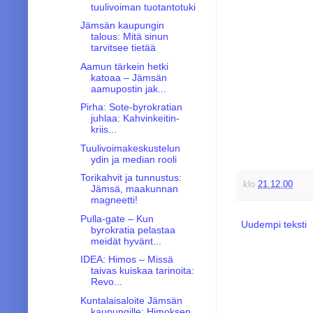
tuulivoiman tuotantotuki
Jämsän kaupungin
talous: Mitä sinun
tarvitsee tietää
Aamun tärkein hetki
katoaa – Jämsän
aamupostin jak...
Pirha: Sote-byrokratian
juhlaa: Kahvinkeitin-
kriis...
Tuulivoimakeskustelun
ydin ja median rooli
Torikahvit ja tunnustus:
klo
21.12.00
Jämsä, maakunnan
magneetti!
Pulla-gate – Kun
Uudempi teksti
byrokratia pelastaa
meidät hyvänt...
IDEA: Himos – Missä
taivas kuiskaa tarinoita:
Revo...
Kuntalaisaloite Jämsän
kaupungille: Himoksen