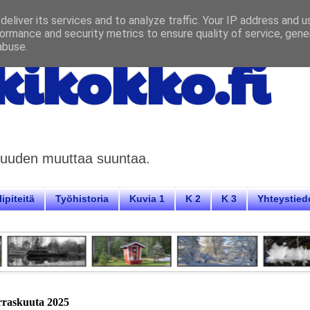
eliver its services and to analyze traffic. Your IP address and 
ormance and security metrics to ensure quality of service, gen
abuse.
ikokko.fi
aisuuden muuttaa suuntaa.
ipiteitä
Työhistoria
Kuvia 1
K 2
K 3
Yhteystied
rraskuuta 2025