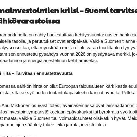
mainvestointien kriisi – Suomi tarvits
ähkövarastoissa
mamarkkinoilla on nähty huolestuttava kehityssuunta: uusien hankkei
haiselle tasolle, ja peruutukset ovat arkipäivää. Vaikka Suomen tilanne 
alyysi osoittaa, että myöskään meillä ei ole varaa tuudittautua tyytyv
tamisen ennustettu pysähdys vuonna 2026 on pysäyttävä merkki, joka 
insäädännön ja energiajärjestelmän kehittämiseksi.
 riitä – Tarvitaan ennustettavuutta
uomessa sähkön hinta on ollut Euroopan talousalueen kärkikastia edu
jöistä, sillä se syö uuden tuotantokapasiteetin kannattavuutta. Pelkkä 
ja Anu Mikkonen osuvasti totesi, avainasemassa ovat lainsäädännön 
Jos investointiympäristö koetaan epävakaaksi tai byrokratia syö tuot
tavat maata, vaikka Suomen tuulivoimaolosuhteet olisivatkin hyvät. Mei
giamuotojen sääntely tukee, eikä jarruta, investointeja.