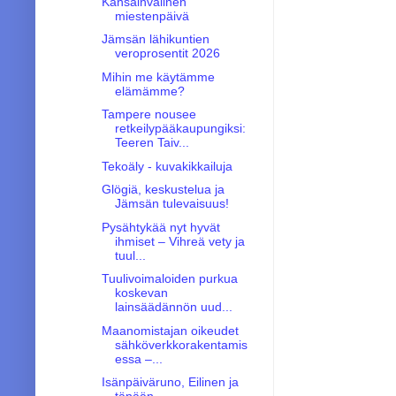
Kansainvälinen
miestenpäivä
Jämsän lähikuntien
veroprosentit 2026
Mihin me käytämme
elämämme?
Tampere nousee
retkeilypääkaupungiksi:
Teeren Taiv...
Tekoäly - kuvakikkailuja
Glögiä, keskustelua ja
Jämsän tulevaisuus!
Pysähtykää nyt hyvät
ihmiset – Vihreä vety ja
tuul...
Tuulivoimaloiden purkua
koskevan
lainsäädännön uud...
Maanomistajan oikeudet
sähköverkkorakentamis
essa –...
Isänpäiväruno, Eilinen ja