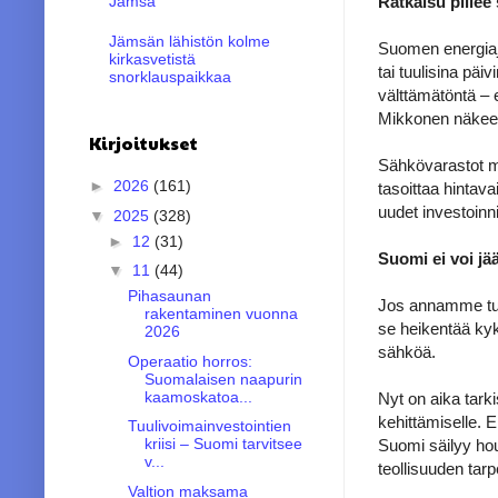
Ratkaisu piilee
Jämsä
Jämsän lähistön kolme
Suomen energiajä
kirkasvetistä
tai tuulisina päi
snorklauspaikkaa
välttämätöntä –
Mikkonen näkee
Kirjoitukset
Sähkövarastot ma
►
2026
(161)
tasoittaa hintav
uudet investoinni
▼
2025
(328)
►
12
(31)
Suomi ei voi j
▼
11
(44)
Pihasaunan
Jos annamme tuul
rakentaminen vuonna
se heikentää kyky
2026
sähköä.
Operaatio horros:
Suomalaisen naapurin
kaamoskatoa...
Nyt on aika tark
kehittämiselle. 
Tuulivoimainvestointien
kriisi – Suomi tarvitsee
Suomi säilyy hou
v...
teollisuuden tarpe
Valtion maksama