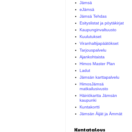
Jämsä
eJämsä
Jämsä Tehdas
Esityslistat ja pöytäkirjat
Kaupunginvaltuusto
Kuulutukset
Viranhaltijapäätökset
Tarjouspalvelu
Ajankohtaista
Himos Master Plan
Ladut
Jämsän karttapalvelu
HimosJämsä
matkailusivusto
Häiriökartta Jämsän
kaupunki
Kuntakortti
Jämsän Äijät ja Ämmät
Kuntatalous