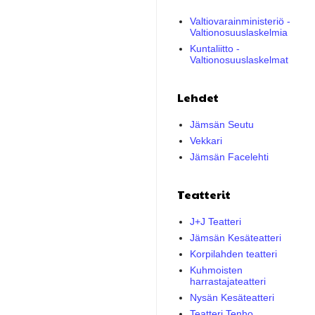
Valtiovarainministeriö -
Valtionosuuslaskelmia
Kuntaliitto -
Valtionosuuslaskelmat
Lehdet
Jämsän Seutu
Vekkari
Jämsän Facelehti
Teatterit
J+J Teatteri
Jämsän Kesäteatteri
Korpilahden teatteri
Kuhmoisten
harrastajateatteri
Nysän Kesäteatteri
Teatteri Tenho