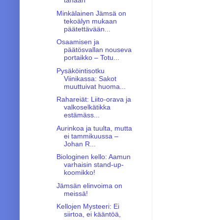
tänään
Minkälainen Jämsä on
tekoälyn mukaan
päätettävään...
Osaamisen ja
päätösvallan nouseva
portaikko – Totu...
Pysäköintisotku
Viinikassa: Sakot
muuttuivat huoma...
Rahareiät: Liito-orava ja
valkoselkätikka
estämäss...
Aurinkoa ja tuulta, mutta
ei tammikuussa –
Johan R...
Biologinen kello: Aamun
varhaisin stand-up-
koomikko!
Jämsän elinvoima on
meissä!
Kellojen Mysteeri: Ei
siirtoa, ei kääntöä,