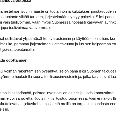
 sähkövarastoissa
rjestelmän suurin haaste on tuotannon ja kulutuksen joustavuuden s
vinä tuotanto ylittää tarpeen, järjestelmään syntyy paineita. Siksi pa
 ei vain tuulivoiman, vaan myös Suomessa nopeasti kasvavan aurink
 jopa tuulivoimaa vahvemmaksi.
hdollistavat ylijäämäsähkön varastoinnin ja käyttöönoton silloin, ku
aihteluita, parantaa järjestelmän luotettavuutta ja luo sen kaipaaman e
t jäävät toteutumatta.
äädä odottamaan
ivoiman rakentamisen pysähtyä, se on paha isku Suomen taloudelle ja
ämme houkutella suuria teollisuusinvestointeja, jotka tarvitsevat taat
istaa lainsäädäntöä, poistaa investointien esteet ja luoda kannustime
Emme voi sallia, että Ruotsin kriisi toistuu Suomessa. Vain ennakoivil
kuttelevana sijoituskohteena ja että meillä on tarpeeksi puhdasta en
isiin.