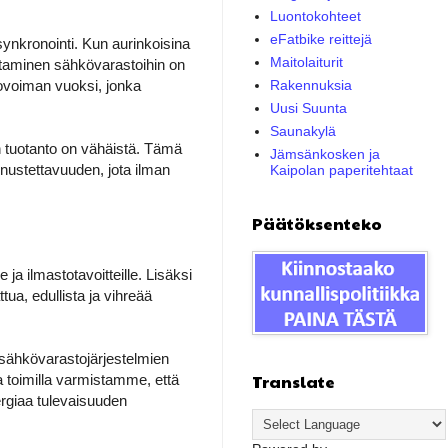
Luontokohteet
eFatbike reittejä
ynkronointi. Kun aurinkoisina
Maitolaiturit
nostaminen sähkövarastoihin on
ovoiman vuoksi, jonka
Rakennuksia
Uusi Suunta
Saunakylä
n tuotanto on vähäistä. Tämä
Jämsänkosken ja
nnustettavuuden, jota ilman
Kaipolan paperitehtaat
Päätöksenteko
 ilmastotavoitteille. Lisäksi
tua, edullista ja vihreää
t sähkövarastojärjestelmien
Translate
la toimilla varmistamme, että
ergiaa tulevaisuuden