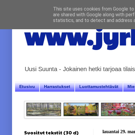
This site uses cookies from Google to d
are shared with Google along with perf
statistics, and to detect and address 
www.jyrk
Uusi Suunta - Jokainen hetki tarjoaa til
Etusivu
Harrastukset
Luottamustehtävät
Miel
Suositut tekstit (30 d)
lauantai 29. ma