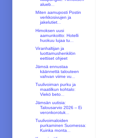
alueb...
Miten aamuposti Postin
verkkosivujen ja
jakelutiet...
Himoksen uusi
aamunkoitto: Hotelli
huokuu lujaa tu...
Viranhaltijan ja
luottamushenkilön
eettiset ohjeet
Jämsä ennustaa
käännettä talouteen
vahvan viime vu...
Tuulivoiman purku ja
maatilkun kohtalo:
Viekö beto...
Jämsän uutisia:
Talousarvio 2026 – Ei
veronkorotuk...
Tuulivoimaloiden
purkaminen Suomessa:
Kuinka monta...