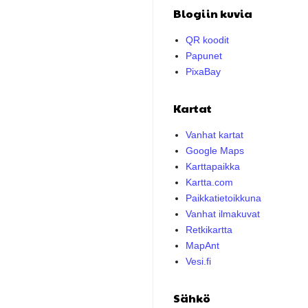
Blogiin kuvia
QR koodit
Papunet
PixaBay
Kartat
Vanhat kartat
Google Maps
Karttapaikka
Kartta.com
Paikkatietoikkuna
Vanhat ilmakuvat
Retkikartta
MapAnt
Vesi.fi
Sähkö