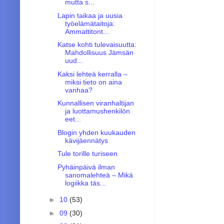
mutta s...
Lapin taikaa ja uusia
työelämätaitoja:
Ammattitont...
Katse kohti tulevaisuutta:
Mahdollisuus Jämsän
uud...
Kaksi lehteä kerralla –
miksi tieto on aina
vanhaa?
Kunnallisen viranhaltijan
ja luottamushenkilön
eet...
Blogin yhden kuukauden
kävijäennätys
Tule torille turiseen
Pyhäinpäivä ilman
sanomalehteä – Mikä
logiikka täs...
►
10
(53)
►
09
(30)