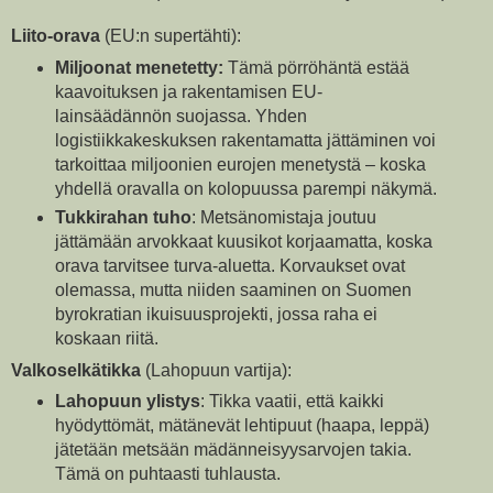
Liito-orava
(EU:n supertähti):
Miljoonat menetetty:
Tämä pörröhäntä estää
kaavoituksen ja rakentamisen EU-
lainsäädännön suojassa. Yhden
logistiikkakeskuksen rakentamatta jättäminen voi
tarkoittaa miljoonien eurojen menetystä – koska
yhdellä oravalla on kolopuussa parempi näkymä.
Tukkirahan tuho
: Metsänomistaja joutuu
jättämään arvokkaat kuusikot korjaamatta, koska
orava tarvitsee turva-aluetta. Korvaukset ovat
olemassa, mutta niiden saaminen on Suomen
byrokratian ikuisuusprojekti, jossa raha ei
koskaan riitä.
Valkoselkätikka
(Lahopuun vartija):
Lahopuun ylistys
: Tikka vaatii, että kaikki
hyödyttömät, mätänevät lehtipuut (haapa, leppä)
jätetään metsään mädänneisyysarvojen takia.
Tämä on puhtaasti tuhlausta.