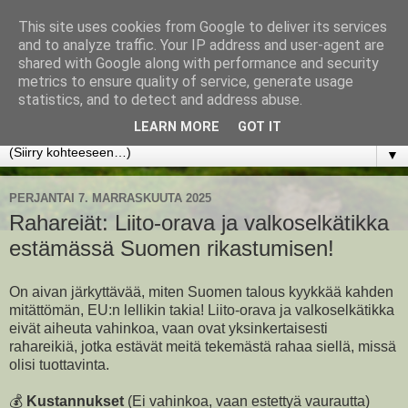
This site uses cookies from Google to deliver its services
www.jyrkikokko.fi
and to analyze traffic. Your IP address and user-agent are
shared with Google along with performance and security
metrics to ensure quality of service, generate usage
Uusi Suunta - Jokainen hetki tarjoaa tilaisuuden muuttaa
statistics, and to detect and address abuse.
suuntaa.
LEARN MORE
GOT IT
▼
PERJANTAI 7. MARRASKUUTA 2025
Rahareiät: Liito-orava ja valkoselkätikka
estämässä Suomen rikastumisen!
On aivan järkyttävää, miten Suomen talous kyykkää kahden
mitättömän, EU:n lellikin takia! Liito-orava ja valkoselkätikka
eivät aiheuta vahinkoa, vaan ovat yksinkertaisesti
rahareikiä, jotka estävät meitä tekemästä rahaa siellä, missä
olisi tuottavinta.
💰
Kustannukset
(Ei vahinkoa, vaan estettyä vaurautta)