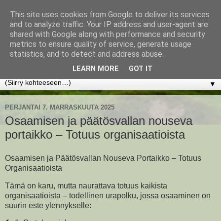
This site uses cookies from Google to deliver its services
www.jyrkikokko.fi
and to analyze traffic. Your IP address and user-agent are
shared with Google along with performance and security
metrics to ensure quality of service, generate usage
Uusi Suunta - Jokainen hetki tarjoaa tilaisuuden muuttaa
statistics, and to detect and address abuse.
suuntaa.
LEARN MORE
GOT IT
▼
PERJANTAI 7. MARRASKUUTA 2025
Osaamisen ja päätösvallan nouseva
portaikko – Totuus organisaatioista
Osaamisen ja Päätösvallan Nouseva Portaikko – Totuus
Organisaatioista
Tämä on karu, mutta naurattava totuus kaikista
organisaatioista – todellinen urapolku, jossa osaaminen on
suurin este ylennykselle: