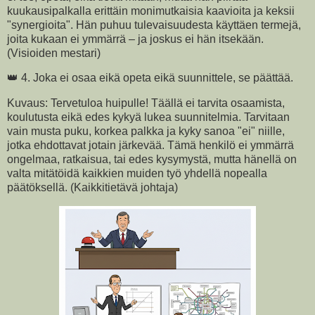
kuukausipalkalla erittäin monimutkaisia kaavioita ja keksii
"synergioita". Hän puhuu tulevaisuudesta käyttäen termejä,
joita kukaan ei ymmärrä – ja joskus ei hän itsekään.
(Visioiden mestari)
👑 4. Joka ei osaa eikä opeta eikä suunnittele, se päättää.
Kuvaus: Tervetuloa huipulle! Täällä ei tarvita osaamista,
koulutusta eikä edes kykyä lukea suunnitelmia. Tarvitaan
vain musta puku, korkea palkka ja kyky sanoa "ei" niille,
jotka ehdottavat jotain järkevää. Tämä henkilö ei ymmärrä
ongelmaa, ratkaisua, tai edes kysymystä, mutta hänellä on
valta mitätöidä kaikkien muiden työ yhdellä nopealla
päätöksellä. (Kaikkitietävä johtaja)