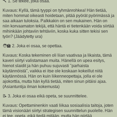
🔨 1. Se tekee, joka osaa.
Kuvaus: Kyllä, tämä tyyppi on tyhmänrohkea! Hän tietää,
miten hommat oikeasti hoidetaan, pitää pyörät pyörimässä ja
saa aikaan tuloksia. Palkkakin on sen mukainen. Hän on
niin korvaamaton tekijä, että häntä ei tietenkään voida siirtää
mihinkään johtaviin tehtäviin, koska kuka sitten tekisi sen
työn? (Jäädytetty ura)
🧑‍🏫 2. Joka ei osaa, se opettaa.
Kuvaus: Koska tekeminen oli liian vaativaa ja likaista, tämä
kaveri siirtyi valistamaan muita. Hänellä on upea esitys,
hienot slaidit ja hän puhuu sujuvasti "parhaista
käytännöistä", vaikka ei itse ole koskaan kokeillut niitä
käytännössä. Hän on kuin liikenneopettaja, jolla ei ole
ajokorttia, mutta hän kyllä tietää, miten sinun pitäisi ajaa.
(Asiantuntija ilman kokemusta)
📝 3. Joka ei osaa eikä opeta, se suunnittelee.
Kuvaus: Opettaminenkin vaati liikaa sosiaalisia taitoja, joten
tämä visionääri siirtyi strategisen suunnittelun puolelle. Hän
ei tee, opeta, eikä tiedä mitään, mutta hän piirtää