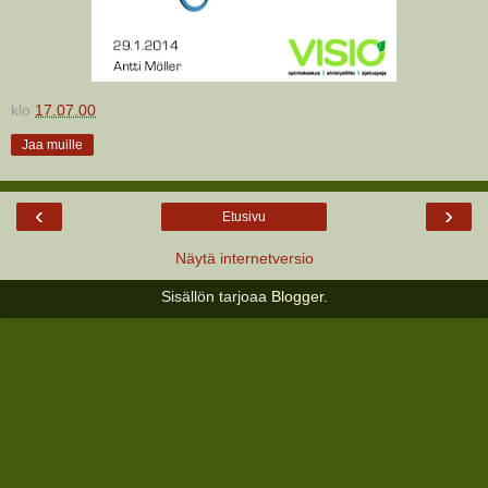
klo
17.07.00
Jaa muille
‹
›
Etusivu
Näytä internetversio
Sisällön tarjoaa
Blogger
.