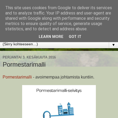
This site uses cookies from Google to deliver its services
www.jyrkikokko.fi
and to analyze traffic. Your IP address and user-agent are
shared with Google along with performance and security
metrics to ensure quality of service, generate usage
Uusi Suunta - Jokainen hetki tarjoaa tilaisuuden muuttaa
statistics, and to detect and address abuse.
suuntaa.
LEARN MORE
GOT IT
▼
PERJANTAI 3. KESÄKUUTA 2016
Pormestarimalli
Pormestarimalli
- avoimempaa johtamista kuntiin.